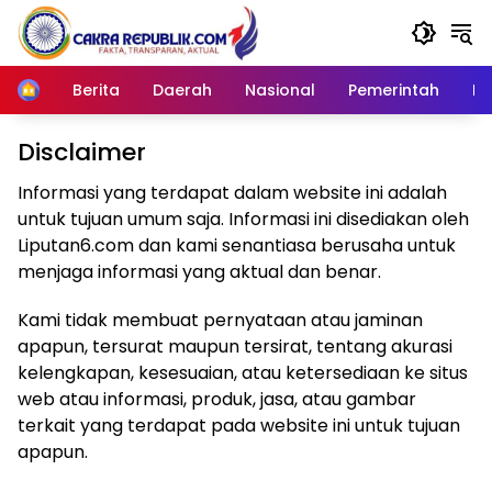
Langsung
ke
konten
Berita
Daerah
Nasional
Pemerintah
Ro
Home
Disclaimer
Informasi yang terdapat dalam website ini adalah
untuk tujuan umum saja. Informasi ini disediakan oleh
Liputan6.com dan kami senantiasa berusaha untuk
menjaga informasi yang aktual dan benar.
Kami tidak membuat pernyataan atau jaminan
apapun, tersurat maupun tersirat, tentang akurasi
kelengkapan, kesesuaian, atau ketersediaan ke situs
web atau informasi, produk, jasa, atau gambar
terkait yang terdapat pada website ini untuk tujuan
apapun.