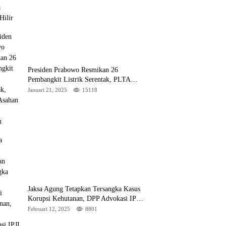
Presiden Prabowo Resmikan 26
Pembangkit Listrik Serentak, PLTA
Asahan 3 Jadi Sorotan
Januari 21, 2025
15118
Jaksa Agung Tetapkan Tersangka Kasus
Korupsi Kehutanan, DPP Advokasi IPJI
Desak Pengusutan Pajak RAPP
Februari 12, 2025
8801