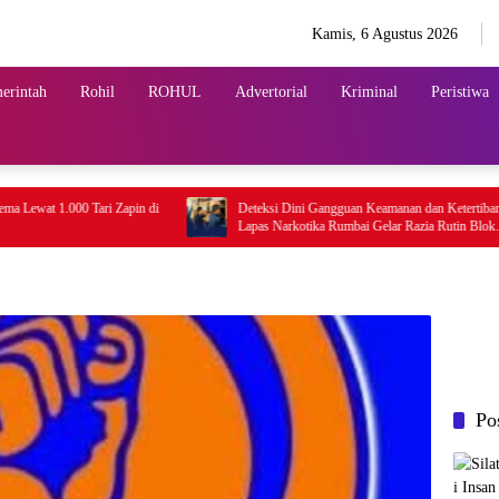
Kamis, 6 Agustus 2026
erintah
Rohil
ROHUL
Advertorial
Kriminal
Peristiwa
.000 Tari Zapin di
Deteksi Dini Gangguan Keamanan dan Ketertiban,
Lapas Narkotika Rumbai Gelar Razia Rutin Blok
Hunian
Po