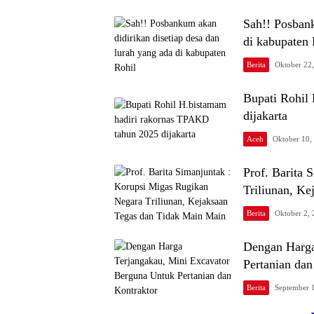
Sah!! Posbank
di kabupaten 
Berita
Oktober 22
Bupati Rohil
dijakarta
Aceh
Oktober 10,
Prof. Barita 
Triliunan, K
Berita
Oktober 2,
Dengan Harga
Pertanian dan
Berita
September 