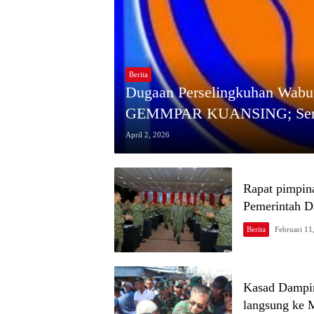
Berita
Dugaan Perselingkuhan Wabup
GEMMPAR KUANSING; Semua
April 2, 2026
Rapat pimpin
Pemerintah D
Berita
Februari 11
Kasad Dampin
langsung ke 