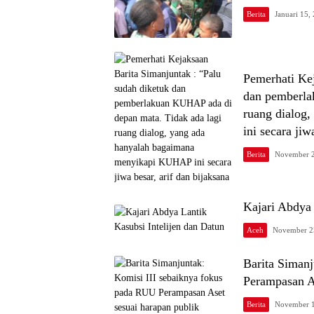
Berita
Januari 15,
Pemerhati Kej
dan pemberla
ruang dialog
ini secara jiw
Berita
November 2
Kajari Abdya 
Aceh
November 2
Barita Siman
Perampasan A
Berita
November 1