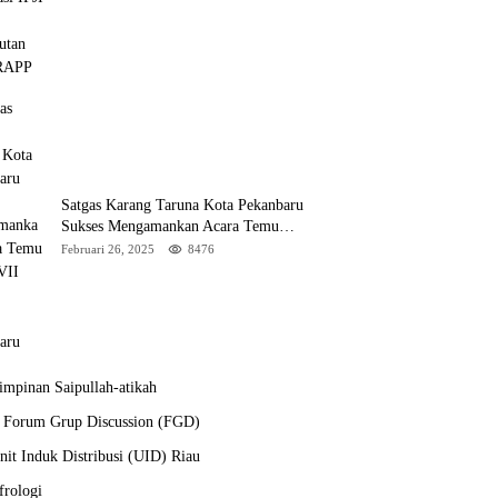
Satgas Karang Taruna Kota Pekanbaru
Sukses Mengamankan Acara Temu
Karya VII Karang Taruna Pekanbaru
Februari 26, 2025
8476
mpinan Saipullah-atikah
a Forum Grup Discussion (FGD)
it Induk Distribusi (UID) Riau
frologi