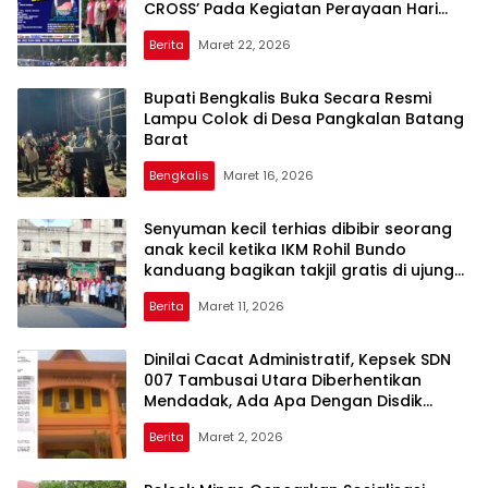
CROSS’ Pada Kegiatan Perayaan Hari
Aidul Fitri 1 Syawal 1447 H
Berita
Maret 22, 2026
Bupati Bengkalis Buka Secara Resmi
Lampu Colok di Desa Pangkalan Batang
Barat
Bengkalis
Maret 16, 2026
Senyuman kecil terhias dibibir seorang
anak kecil ketika IKM Rohil Bundo
kanduang bagikan takjil gratis di ujung
tanjung
Berita
Maret 11, 2026
Dinilai Cacat Administratif, Kepsek SDN
007 Tambusai Utara Diberhentikan
Mendadak, Ada Apa Dengan Disdik
Rohul?
Berita
Maret 2, 2026