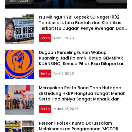
tanjung melawan masuk final
Juni 1, 2026
dalam ajang NEIRA competition 3
tahun 2026 tingkat Nasional di
Isu Miring,!! ‘FYB’ Kepsek SD Negeri 002
Tambusai Utara Bantah dan Klarifikasi
yogyakarta
Terkait Isu Dugaan Penyelewengan Dana
BOS
Berita
April 5, 2026
Dugaan Perselingkuhan Wabup
Kuansing Jadi Polemik, Ketua GEMMPAR
KUANSING; Semua Pihak Bisa Dilaporkan
Berita
April 2, 2026
Merayakan Pesta Bona Taon Hutagaol
di Gedung HKBP Hangtua Sangat Meriah
Serta HadiahNya Sangat Menarik dan
Bagus
Berita
Maret 23, 2026
Personil Polsek Kunto Darussalam
Melaksanakan Pengamanan ‘MOTOR