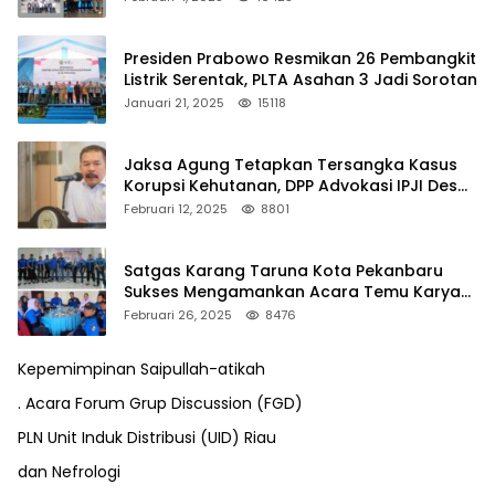
Presiden Prabowo Resmikan 26 Pembangkit
Listrik Serentak, PLTA Asahan 3 Jadi Sorotan
Januari 21, 2025
15118
Jaksa Agung Tetapkan Tersangka Kasus
Korupsi Kehutanan, DPP Advokasi IPJI Desak
Pengusutan Pajak RAPP
Februari 12, 2025
8801
Satgas Karang Taruna Kota Pekanbaru
Sukses Mengamankan Acara Temu Karya
VII Karang Taruna Pekanbaru
Februari 26, 2025
8476
Kepemimpinan Saipullah-atikah
. Acara Forum Grup Discussion (FGD)
PLN Unit Induk Distribusi (UID) Riau
dan Nefrologi