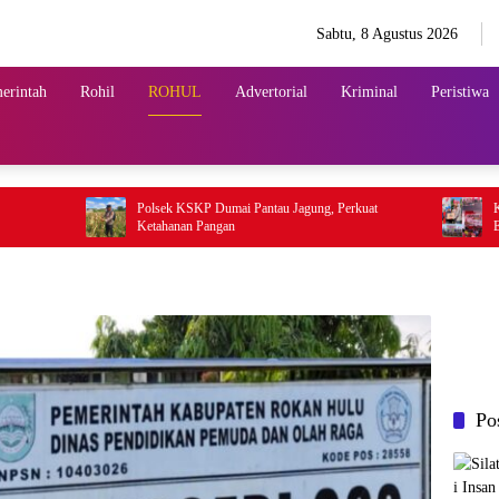
Sabtu, 8 Agustus 2026
erintah
Rohil
ROHUL
Advertorial
Kriminal
Peristiwa
Polsek KSKP Dumai Pantau Jagung, Perkuat
Kapolres D
Ketahanan Pangan
Ekspedisi M
Nyata untu
Po