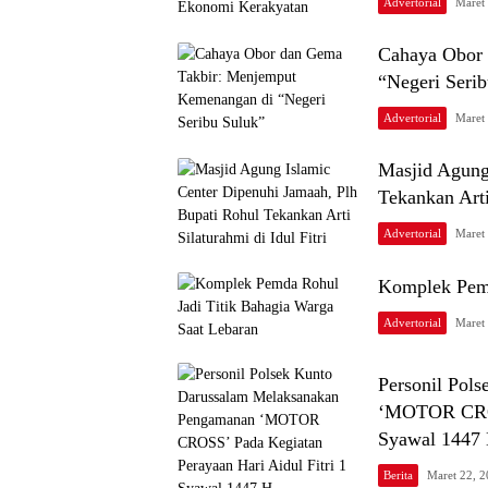
Advertorial
Maret
Cahaya Obor
“Negeri Seri
Advertorial
Maret
Masjid Agung
Tekankan Arti 
Advertorial
Maret
Komplek Pemd
Advertorial
Maret
Personil Pol
‘MOTOR CROSS
Syawal 1447
Berita
Maret 22, 