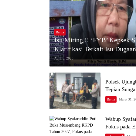
Berita
Isu Miring,!! ‘FYB’ Kepsek 
Klarifikasi Terkait Isu Dug
April 5, 2026
Polsek Ujung
Tepian Sung
Berita
Maret 31, 
​Wabup Syafa
Fokus pada E