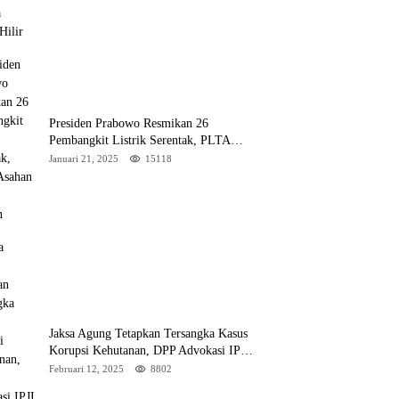
Presiden Prabowo Resmikan 26
Pembangkit Listrik Serentak, PLTA
Asahan 3 Jadi Sorotan
Januari 21, 2025
15118
Jaksa Agung Tetapkan Tersangka Kasus
Korupsi Kehutanan, DPP Advokasi IPJI
Desak Pengusutan Pajak RAPP
Februari 12, 2025
8802