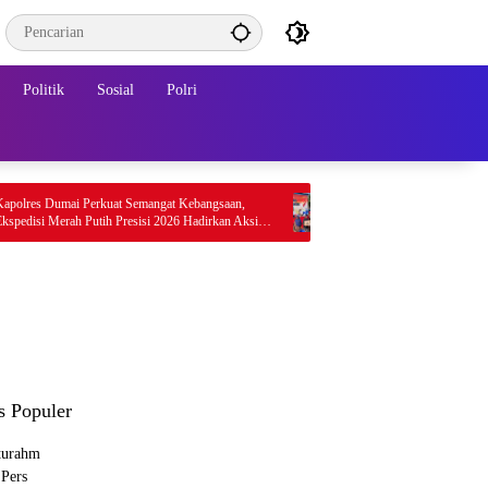
Politik
Sosial
Polri
umai Perkuat Semangat Kebangsaan,
Ekspedisi Merah Putih Presisi 2026 H
erah Putih Presisi 2026 Hadirkan Aksi
Perkuat Semangat Kebangsaan dan Ke
k Rakyat
Sosial
s Populer