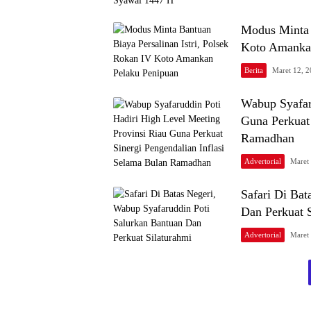
Modus Minta B
Koto Amanka
Berita
Maret 12, 
Wabup Syafar
Guna Perkuat 
Ramadhan
Advertorial
Maret
Safari Di Bat
Dan Perkuat 
Advertorial
Maret