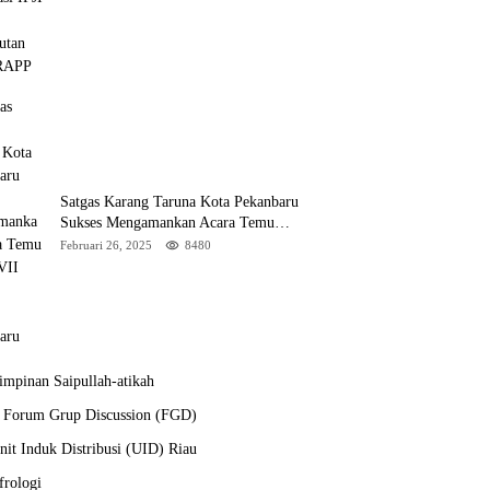
Satgas Karang Taruna Kota Pekanbaru
Sukses Mengamankan Acara Temu
Karya VII Karang Taruna Pekanbaru
Februari 26, 2025
8480
mpinan Saipullah-atikah
a Forum Grup Discussion (FGD)
it Induk Distribusi (UID) Riau
frologi