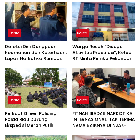
Berita
Berita
Deteksi Dini Gangguan
Warga Resah “Diduga
Keamanan dan Ketertiban,
Aktivitas Prostitusi”, Ketua
Lapas Narkotika Rumbai
RT Minta Pemko Pekanbaru
Gelar Razia Rutin Blok
Periksa Legalitas dan
Hunian
Aktivitas Z Homestay di
Jalan Tanjung Datuk
Berita
Berita
Perkuat Green Policing,
FITNAH BIADAB NARKOTIKA
Polda Riau Dukung
INTERNASIONAL! TAK TERIMA
Ekspedisi Merah Putih
NAMA BAIKNYA DIINJAK-
Presisi Melalui Pelatihan
INJAK, ANDI MORENA
Penanaman Mangrove
DECLARE WAR: SIAP Bantai