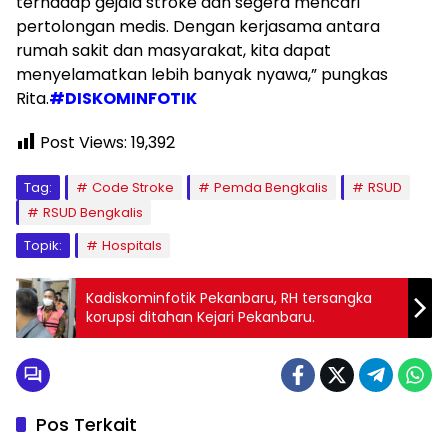
terhadap gejala stroke dan segera mencari
pertolongan medis. Dengan kerjasama antara
rumah sakit dan masyarakat, kita dapat
menyelamatkan lebih banyak nyawa,” pungkas
Rita.
#DISKOMINFOTIK
Post Views:
19,392
Tag:
Code Stroke
Pemda Bengkalis
RSUD
RSUD Bengkalis
Topik:
Hospitals
Kadiskominfotik Pekanbaru, RH tersangka
korupsi ditahan Kejari Pekanbaru.
Pos Terkait