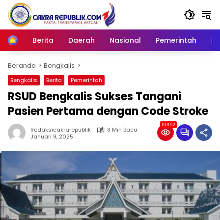
Langsung
ke
konten
Berita
Daerah
Nasional
Pemerintah
Ro
Home
Beranda
Bengkalis
Bengkalis
Berita
Pemerintah
RSUD Bengkalis Sukses Tangani
Pasien Pertama dengan Code Stroke
19392
Redaksicakrarepublik
3 Min Baca
Januari 9, 2025