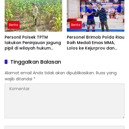
DAN SERET AKUN PEMBUNUH
KARAKTER KE PENJARA
POLDA KEPRI!
Berita
Berita
Personil Polsek TPTM
Personel Brimob Polda Riau
lakukan Peninjauan jagung
Raih Medali Emas MMA,
pipil di wilayah hukum
Lolos ke Kejurprov dan
Polsek TPTM
Porprov
Tinggalkan Balasan
Alamat email Anda tidak akan dipublikasikan.
Ruas yang
wajib ditandai
*