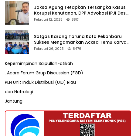
Jaksa Agung Tetapkan Tersangka Kasus
Korupsi Kehutanan, DPP Advokasi IPJI Desak
Pengusutan Pajak RAPP
Februari 12, 2025
8801
Satgas Karang Taruna Kota Pekanbaru
Sukses Mengamankan Acara Temu Karya
VII Karang Taruna Pekanbaru
Februari 26, 2025
8476
Kepemimpinan Saipullah-atikah
. Acara Forum Grup Discussion (FGD)
PLN Unit Induk Distribusi (UID) Riau
dan Nefrologi
Jantung