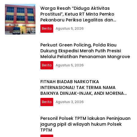
Warga Resah “Diduga Aktivitas
Prostitusi”, Ketua RT Minta Pemko
Pekanbaru Periksa Legalitas dan
Aktivitas Z Homestay di Jalan Tanjung
Berita
Agustus 5, 2026
Datuk
Perkuat Green Policing, Polda Riau
Dukung Ekspedisi Merah Putih Presisi
Melalui Pelatihan Penanaman Mangrove
Berita
Agustus 5, 2026
FITNAH BIADAB NARKOTIKA
INTERNASIONAL! TAK TERIMA NAMA
BAIKNYA DIINJAK-INJAK, ANDI MORENA
DECLARE WAR: SIAP Bantai DAN SERET
Berita
Agustus 3, 2026
AKUN PEMBUNUH KARAKTER KE PENJARA
POLDA KEPRI!
Personil Polsek TPTM lakukan Peninjauan
jagung pipil di wilayah hukum Polsek
TPTM