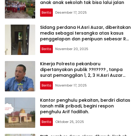
anak anak sekolah tak bisa lalui jalan
Berita
Desember 17, 2025
Sidang perdana H.Asri Auzar, diberitakan
media sebagai tersangka atas kasus
penggelapan dan penipuan sebesar Rp
5,2 milyar, ternyata jpu mengatakan
Berita
November 20, 2025
hanya 300 juta.
Kinerja Polresta pekanbaru
dipertanyakan publik ??!!???? , tanpa
surat pemanggilan 1, 2, 3 H.Asri Auzar
langsung dijemput dijakarta dan
Berita
November 17, 2025
langsung ditahan
Kantor penghulu pekaitan, berdiri diatas
tanah milik pribadi, begini respon
penghulu Arif fadillah.
Berita
Oktober 25, 2025