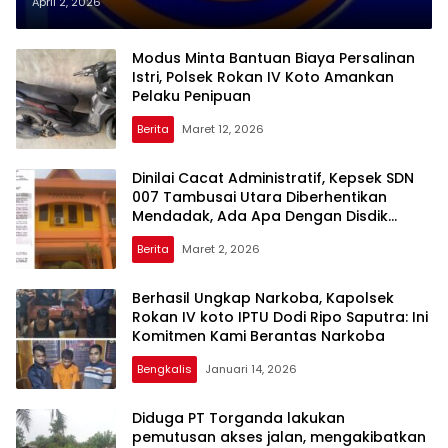
GEMMPAR KUANSING; Semua
April 2, 2026
Pihak Bisa Dilaporkan
Modus Minta Bantuan Biaya Persalinan
Istri, Polsek Rokan IV Koto Amankan
Pelaku Penipuan
Berita
Maret 12, 2026
Dinilai Cacat Administratif, Kepsek SDN
007 Tambusai Utara Diberhentikan
Mendadak, Ada Apa Dengan Disdik
Rohul?
Berita
Maret 2, 2026
Berhasil Ungkap Narkoba, Kapolsek
Rokan IV koto IPTU Dodi Ripo Saputra: Ini
Komitmen Kami Berantas Narkoba
Bengkalis
Januari 14, 2026
Diduga PT Torganda lakukan
pemutusan akses jalan, mengakibatkan