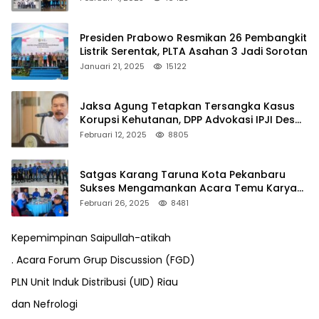
Presiden Prabowo Resmikan 26 Pembangkit
Listrik Serentak, PLTA Asahan 3 Jadi Sorotan
Januari 21, 2025
15122
Jaksa Agung Tetapkan Tersangka Kasus
Korupsi Kehutanan, DPP Advokasi IPJI Desak
Pengusutan Pajak RAPP
Februari 12, 2025
8805
Satgas Karang Taruna Kota Pekanbaru
Sukses Mengamankan Acara Temu Karya
VII Karang Taruna Pekanbaru
Februari 26, 2025
8481
Kepemimpinan Saipullah-atikah
. Acara Forum Grup Discussion (FGD)
PLN Unit Induk Distribusi (UID) Riau
dan Nefrologi