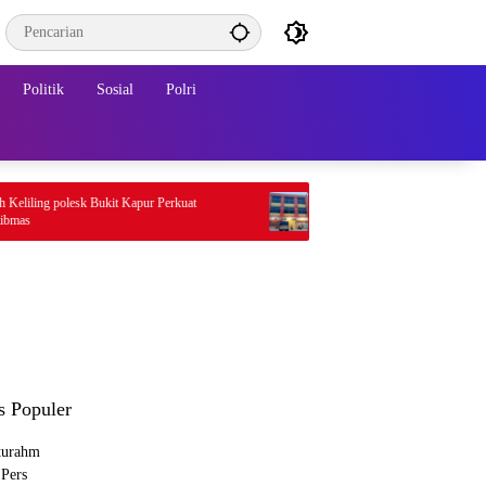
Politik
Sosial
Polri
polesk Bukit Kapur Perkuat
Warga Resah “Diduga Aktivitas Prostitusi
Minta Pemko Pekanbaru Periksa Legalitas
Aktivitas Z Homestay di Jalan Tanjung Da
s Populer