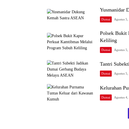
Yusmanidar 
Dumai
Agustus 5,
Polsek Bukit
Keliling
Dumai
Agustus 5,
Tantri Subek
Dumai
Agustus 5,
Kelurahan Pu
Dumai
Agustus 4,