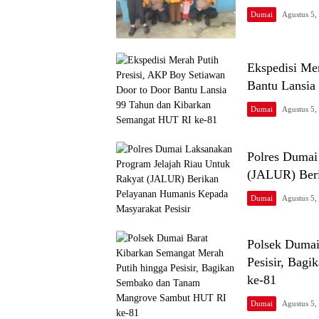
Dumai
Agustus 5,
Ekspedisi Me
Bantu Lansia
Dumai
Agustus 5,
Polres Dumai
(JALUR) Beri
Dumai
Agustus 5,
Polsek Dumai
Pesisir, Bag
ke-81
Dumai
Agustus 5,