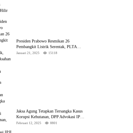
Presiden Prabowo Resmikan 26
Pembangkit Listrik Serentak, PLTA
Asahan 3 Jadi Sorotan
Januari 21, 2025
15118
Jaksa Agung Tetapkan Tersangka Kasus
Korupsi Kehutanan, DPP Advokasi IPJI
Desak Pengusutan Pajak RAPP
Februari 12, 2025
8801