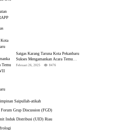
Satgas Karang Taruna Kota Pekanbaru
Sukses Mengamankan Acara Temu
Karya VII Karang Taruna Pekanbaru
Februari 26, 2025
8476
mpinan Saipullah-atikah
a Forum Grup Discussion (FGD)
it Induk Distribusi (UID) Riau
frologi