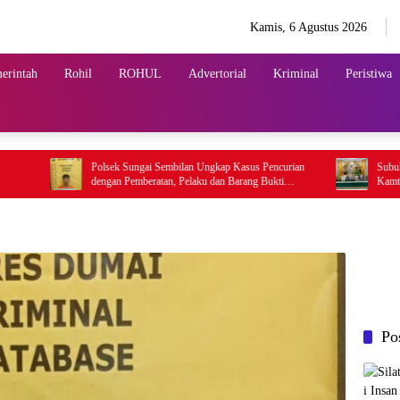
Kamis, 6 Agustus 2026
erintah
Rohil
ROHUL
Advertorial
Kriminal
Peristiwa
Polsek Sungai Sembilan Ungkap Kasus Pencurian
Subuh Keliling 
dengan Pemberatan, Pelaku dan Barang Bukti
Kamtibmas
Berhasil Diamankan
Po