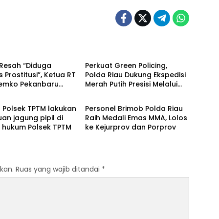
Berita
Resah “Diduga
Perkuat Green Policing,
s Prostitusi”, Ketua RT
Polda Riau Dukung Ekspedisi
Pemko Pekanbaru
Merah Putih Presisi Melalui
Berita
 Legalitas dan
Pelatihan Penanaman
as Z Homestay di
Mangrove
l Polsek TPTM lakukan
Personel Brimob Polda Riau
anjung Datuk
uan jagung pipil di
Raih Medali Emas MMA, Lolos
h hukum Polsek TPTM
ke Kejurprov dan Porprov
kan.
Ruas yang wajib ditandai
*