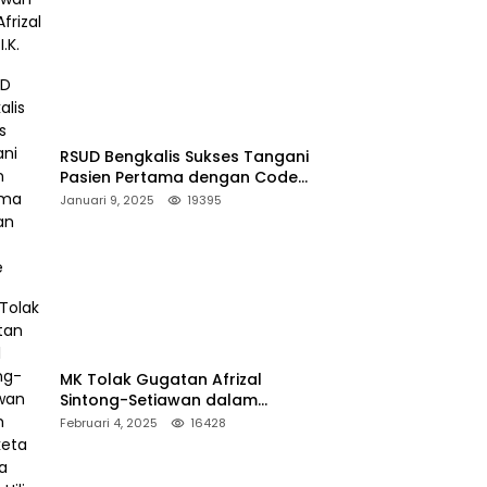
RSUD Bengkalis Sukses Tangani
Pasien Pertama dengan Code
Stroke
Januari 9, 2025
19395
MK Tolak Gugatan Afrizal
Sintong-Setiawan dalam
Sengketa Pilkada Rokan Hilir
Februari 4, 2025
16428