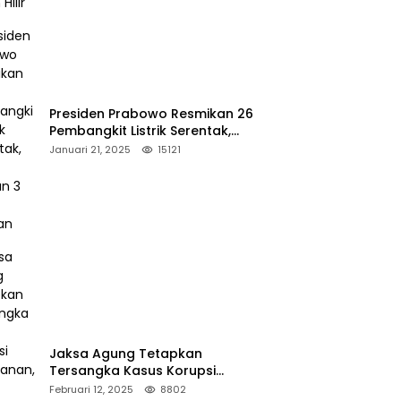
Presiden Prabowo Resmikan 26
Pembangkit Listrik Serentak,
PLTA Asahan 3 Jadi Sorotan
Januari 21, 2025
15121
Jaksa Agung Tetapkan
Tersangka Kasus Korupsi
Kehutanan, DPP Advokasi IPJI
Februari 12, 2025
8802