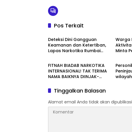
Pos Terkait
Berita
Berita
Deteksi Dini Gangguan
Warga 
Keamanan dan Ketertiban,
Aktivita
Lapas Narkotika Rumbai
Minta 
Berita
Berita
Gelar Razia Rutin Blok Hunian
Periksa
Aktivit
FITNAH BIADAB NARKOTIKA
Personi
Jalan T
INTERNASIONAL! TAK TERIMA
Peninja
NAMA BAIKNYA DIINJAK-
wilaya
INJAK, ANDI MORENA DECLARE
WAR: SIAP Bantai DAN SERET
Tinggalkan Balasan
AKUN PEMBUNUH KARAKTER
KE PENJARA POLDA KEPRI!
Alamat email Anda tidak akan dipublikasi