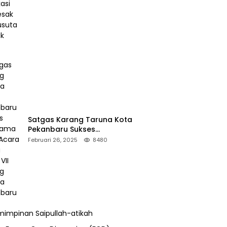
Desak Pengusutan Pajak RAPP
Satgas Karang Taruna Kota
Pekanbaru Sukses
Mengamankan Acara Temu
Februari 26, 2025
8480
Karya VII Karang Taruna
Pekanbaru
impinan Saipullah-atikah