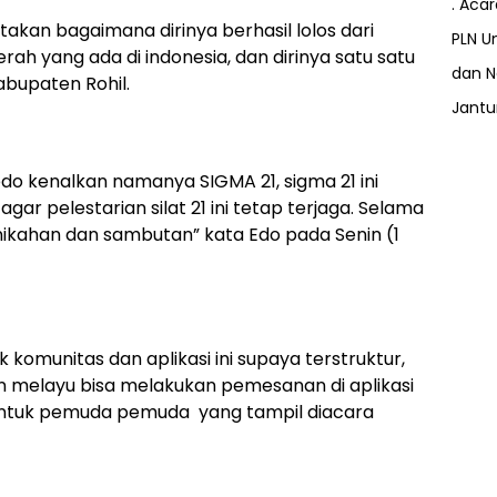
. Aca
takan bagaimana dirinya berhasil lolos dari
PLN Un
aerah yang ada di indonesia, dan dirinya satu satu
dan N
bupaten Rohil.
Jant
edo kenalkan namanya SIGMA 21, sigma 21 ini
gar pelestarian silat 21 ini tetap terjaga. Selama
ernikahan dan sambutan” kata Edo pada Senin (1
 komunitas dan aplikasi ini supaya terstruktur,
ntin melayu bisa melakukan pemesanan di aplikasi
ah untuk pemuda pemuda yang tampil diacara