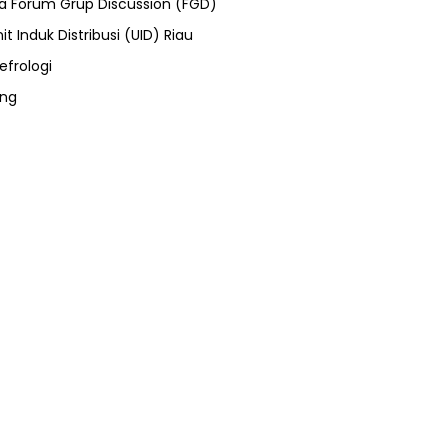
ra Forum Grup Discussion (FGD)
it Induk Distribusi (UID) Riau
efrologi
ung