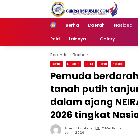
Langsung
ke
konten
Berita
Daerah
Nasional
Home
Polri
Lainnya
Galery
Beranda
Berita
Berita
Daerah
Riau
Rohil
Sosial
Pemuda berdarah 
tanah putih tanj
dalam ajang NEIR
2026 tingkat Nasi
Amron Harahap
2 Min Baca
Juni 1, 2026