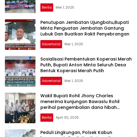
Sampaikan 9 tuntutan Demi
Berita
Mei 1, 2025
Menegakkan Keadilan dan
Kesejahteraan Kerja
Penutupan Jembatan Ujungbatu,Bupati
Minta Penguatan Jembatan Gantung
Lubuk Dan Buatkan Rakit Penyebrangan
Advertorial
Mei 1, 2025
Sosialisasi Pembentukan Koperasi Merah
Putih, Bupati Anton Minta Seluruh Desa
Bentuk Koperasi Merah Putih
Advertorial
Mei 1, 2025
Wakil Bupati Rohil Jhony Charles
menerima kunjungan Bawaslu Rohil
perihal pengembalian dana hibah
pilkada Rohil sebesar 35 juta
Berita
April 30, 2025
Peduli Lingkungan, Polsek Kabun