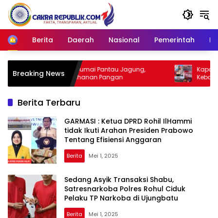
Langsung
ke
konten
Berita
Daerah
Nasional
Pemerintah
Ro
Home
Polsek KSKP Dumai Pantau Jagung,
Kapolres Dumai P
Breaking News
Perkuat Ketahanan Pangan
Kebangsaan, Ekspe
Presisi 2026 Hadir
Rakyat
Berita Terbaru
GARMASI : Ketua DPRD Rohil IlHammi
tidak Ikuti Arahan Presiden Prabowo
Tentang Efisiensi Anggaran
Berita
Mei 1, 2025
Sedang Asyik Transaksi Shabu,
Satresnarkoba Polres Rohul Ciduk
Pelaku TP Narkoba di Ujungbatu
Berita
Mei 1, 2025