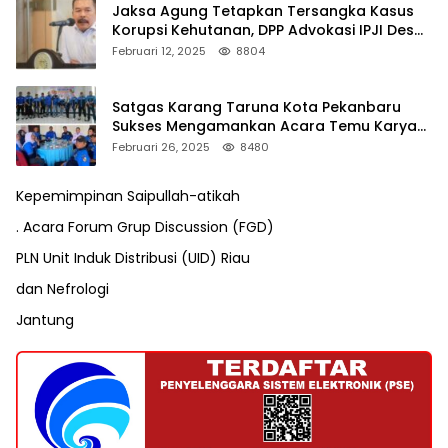
Jaksa Agung Tetapkan Tersangka Kasus
Korupsi Kehutanan, DPP Advokasi IPJI Desak
Pengusutan Pajak RAPP
Februari 12, 2025
8804
Satgas Karang Taruna Kota Pekanbaru
Sukses Mengamankan Acara Temu Karya
VII Karang Taruna Pekanbaru
Februari 26, 2025
8480
Kepemimpinan Saipullah-atikah
. Acara Forum Grup Discussion (FGD)
PLN Unit Induk Distribusi (UID) Riau
dan Nefrologi
Jantung