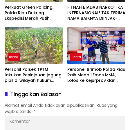
Perkuat Green Policing,
FITNAH BIADAB NARKOTIKA
Polda Riau Dukung
INTERNASIONAL! TAK TERIMA
Ekspedisi Merah Putih
NAMA BAIKNYA DIINJAK-
Presisi Melalui Pelatihan
INJAK, ANDI MORENA
Penanaman Mangrove
DECLARE WAR: SIAP Bantai
DAN SERET AKUN PEMBUNUH
KARAKTER KE PENJARA
POLDA KEPRI!
Berita
Berita
Personil Polsek TPTM
Personel Brimob Polda Riau
lakukan Peninjauan jagung
Raih Medali Emas MMA,
pipil di wilayah hukum
Lolos ke Kejurprov dan
Polsek TPTM
Porprov
Tinggalkan Balasan
Alamat email Anda tidak akan dipublikasikan.
Ruas yang
wajib ditandai
*