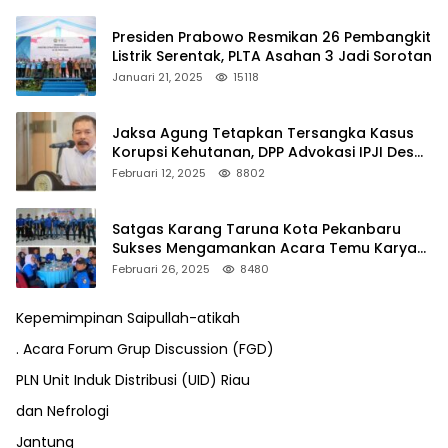
Presiden Prabowo Resmikan 26 Pembangkit
Listrik Serentak, PLTA Asahan 3 Jadi Sorotan
Januari 21, 2025
15118
Jaksa Agung Tetapkan Tersangka Kasus
Korupsi Kehutanan, DPP Advokasi IPJI Desak
Pengusutan Pajak RAPP
Februari 12, 2025
8802
Satgas Karang Taruna Kota Pekanbaru
Sukses Mengamankan Acara Temu Karya
VII Karang Taruna Pekanbaru
Februari 26, 2025
8480
Kepemimpinan Saipullah-atikah
. Acara Forum Grup Discussion (FGD)
PLN Unit Induk Distribusi (UID) Riau
dan Nefrologi
Jantung