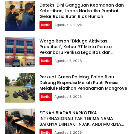
Deteksi Dini Gangguan Keamanan dan
Ketertiban, Lapas Narkotika Rumbai
Gelar Razia Rutin Blok Hunian
Berita
Agustus 6, 2026
Warga Resah “Diduga Aktivitas
Prostitusi”, Ketua RT Minta Pemko
Pekanbaru Periksa Legalitas dan
Aktivitas Z Homestay di Jalan Tanjung
Berita
Agustus 5, 2026
Datuk
Perkuat Green Policing, Polda Riau
Dukung Ekspedisi Merah Putih Presisi
Melalui Pelatihan Penanaman Mangrove
Berita
Agustus 5, 2026
FITNAH BIADAB NARKOTIKA
INTERNASIONAL! TAK TERIMA NAMA
BAIKNYA DIINJAK-INJAK, ANDI MORENA
DECLARE WAR: SIAP Bantai DAN SERET
Berita
Agustus 3, 2026