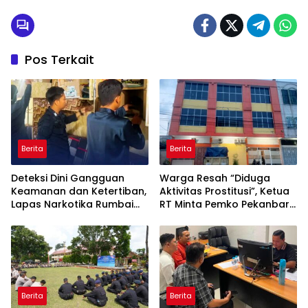
Pos Terkait
Berita
Berita
Deteksi Dini Gangguan
Warga Resah “Diduga
Keamanan dan Ketertiban,
Aktivitas Prostitusi”, Ketua
Lapas Narkotika Rumbai
RT Minta Pemko Pekanbaru
Gelar Razia Rutin Blok
Periksa Legalitas dan
Hunian
Aktivitas Z Homestay di
Jalan Tanjung Datuk
Berita
Berita