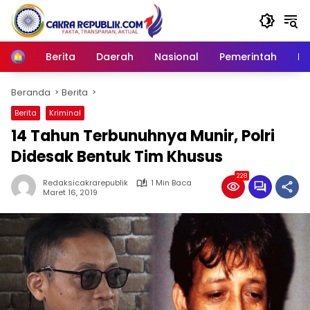
Langsung
ke
konten
Berita
Daerah
Nasional
Pemerintah
Ro
Home
Beranda
Berita
Berita
Kriminal
14 Tahun Terbunuhnya Munir, Polri
Didesak Bentuk Tim Khusus
228
Redaksicakrarepublik
1 Min Baca
Maret 16, 2019