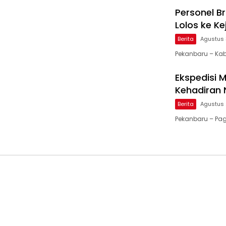
Personel B
Lolos ke K
Berita
Agustus 
Pekanbaru – Ka
Ekspedisi M
Kehadiran 
Berita
Agustus 
Pekanbaru – Pagi