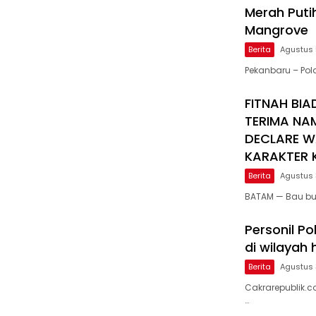
Merah Puti
Mangrove
Berita
Agustus 
Pekanbaru – Po
FITNAH BIA
TERIMA NA
DECLARE W
KARAKTER K
Berita
Agustus 
BATAM — Bau bu
Personil Po
di wilayah
Berita
Agustus 
Cakrarepublik.c
…