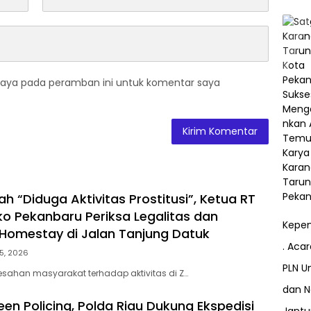
saya pada peramban ini untuk komentar saya
h “Diduga Aktivitas Prostitusi”, Ketua RT
o Pekanbaru Periksa Legalitas dan
Kepem
Z Homestay di Jalan Tanjung Datuk
. Aca
5, 2026
PLN Un
esahan masyarakat terhadap aktivitas di Z…
dan N
en Policing, Polda Riau Dukung Ekspedisi
Jant