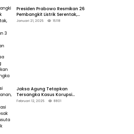
Presiden Prabowo Resmikan 26
Pembangkit Listrik Serentak,
PLTA Asahan 3 Jadi Sorotan
Januari 21, 2025
15118
Jaksa Agung Tetapkan
Tersangka Kasus Korupsi
Kehutanan, DPP Advokasi IPJI
Februari 12, 2025
8801
Desak Pengusutan Pajak RAPP