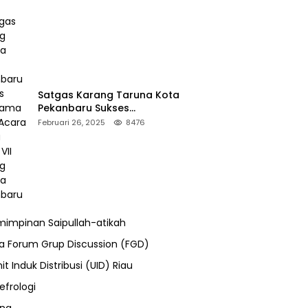
Satgas Karang Taruna Kota
Pekanbaru Sukses
Mengamankan Acara Temu
Februari 26, 2025
8476
Karya VII Karang Taruna
Pekanbaru
impinan Saipullah-atikah
ra Forum Grup Discussion (FGD)
it Induk Distribusi (UID) Riau
efrologi
ung