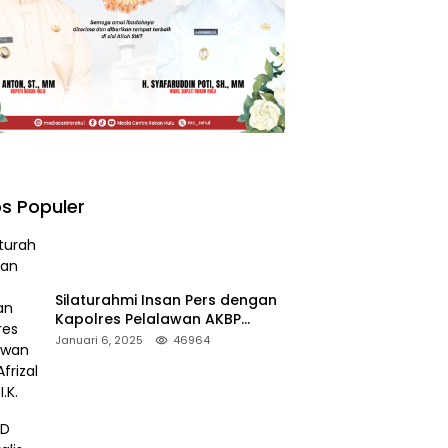
s Populer
Silaturahmi Insan Pers dengan
Kapolres Pelalawan AKBP
Afrizal Asri, S.I.K.
Januari 6, 2025
46964