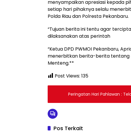
menyampaikan apresiasi kepada pih
setiap hari pihaknya selalu menerbi
Polda Riau dan Polresta Pekanbaru.
“Tujuan berita ini tentu agar terci
dilaksanakan atas perintah
“Ketua DPD PWMOI Pekanbaru, Apria
menerbitkan berita-berita tentang 
Menteng.**
Post Views:
135
Peringatan Hari Pahlawan : Te
Pos Terkait
Berita
Berita