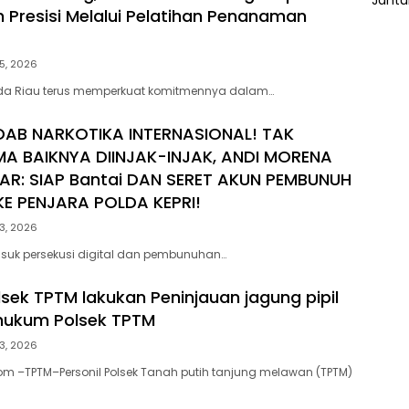
h Presisi Melalui Pelatihan Penanaman
5, 2026
lda Riau terus memperkuat komitmennya dalam…
DAB NARKOTIKA INTERNASIONAL! TAK
MA BAIKNYA DIINJAK-INJAK, ANDI MORENA
AR: SIAP Bantai DAN SERET AKUN PEMBUNUH
E PENJARA POLDA KEPRI!
3, 2026
suk persekusi digital dan pembunuhan…
lsek TPTM lakukan Peninjauan jagung pipil
 hukum Polsek TPTM
3, 2026
om –TPTM–Personil Polsek Tanah putih tanjung melawan (TPTM)