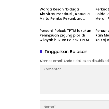
Warga Resah “Diduga
Perkuat
Aktivitas Prostitusi”, Ketua RT
Polda R
Minta Pemko Pekanbaru
Merah P
Berita
Berita
Periksa Legalitas dan
Pelati
Aktivitas Z Homestay di
Mangro
Personil Polsek TPTM lakukan
Persone
Jalan Tanjung Datuk
Peninjauan jagung pipil di
Raih Me
wilayah hukum Polsek TPTM
ke Keju
Tinggalkan Balasan
Alamat email Anda tidak akan dipublikasi