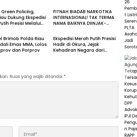
 Green Policing,
FITNAH BIADAB NARKOTIKA
iau Dukung Ekspedisi
INTERNASIONAL! TAK TERIMA
utih Presisi Melalui
NAMA BAIKNYA DIINJAK-
Berita
han Penanaman
INJAK, ANDI MORENA DECLARE
ve
WAR: SIAP Bantai DAN SERET
l Brimob Polda Riau
Ekspedisi Merah Putih Presisi
AKUN PEMBUNUH KARAKTER
dali Emas MMA, Lolos
Hadir di Okura, Jejak
KE PENJARA POLDA KEPRI!
rprov dan Porprov
Kehadiran Negara dari
Tepian Sungai Siak
kan.
Ruas yang wajib ditandai
*