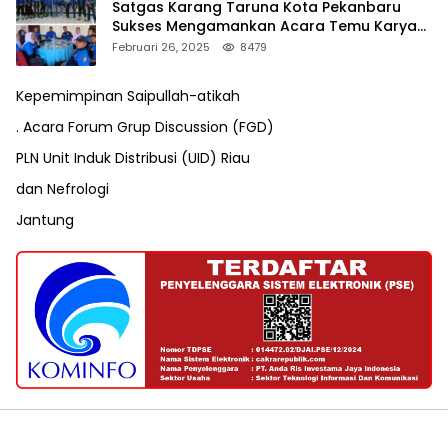
Satgas Karang Taruna Kota Pekanbaru
Sukses Mengamankan Acara Temu Karya
VII Karang Taruna Pekanbaru
Februari 26, 2025
8479
Kepemimpinan Saipullah-atikah
. Acara Forum Grup Discussion (FGD)
PLN Unit Induk Distribusi (UID) Riau
dan Nefrologi
Jantung