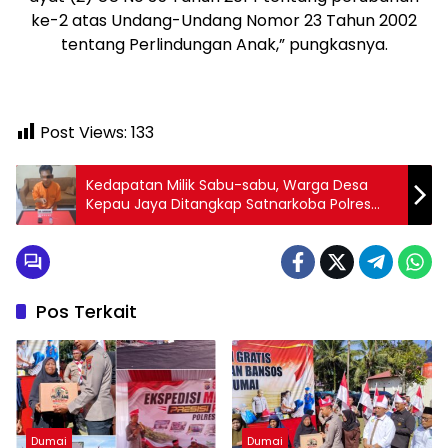
ke-2 atas Undang-Undang Nomor 23 Tahun 2002
tentang Perlindungan Anak,” pungkasnya.
Post Views:
133
Kedapatan Milik Sabu-sabu, Warga Desa
Kepau Jaya Ditangkap Satnarkoba Polres
Kampar
Pos Terkait
Dumai
Dumai