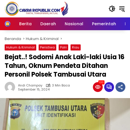
Langsung
ke
konten
Berita
Daerah
Nasional
Pemerintah
Ro
Home
Beranda
Hukum & Kriminal
Hukum & Kriminal
Peristiwa
Polri
Riau
Bejat..! Sodomi Anak Laki-laki Usia 16
Tahun, Oknum Pendeta Ditahan
Personil Polsek Tambusai Utara
133
Andi Champay
3 Min Baca
September 15, 2024