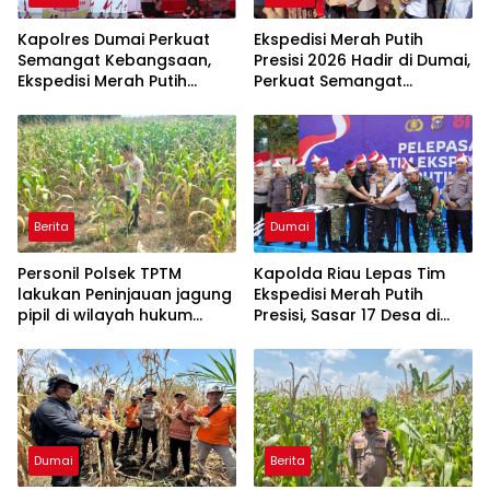
Kapolres Dumai Perkuat
Ekspedisi Merah Putih
Semangat Kebangsaan,
Presisi 2026 Hadir di Dumai,
Ekspedisi Merah Putih
Perkuat Semangat
Presisi 2026 Hadirkan Aksi
Kebangsaan dan
Nyata untuk Rakyat
Kepedulian Sosial
Berita
Dumai
Personil Polsek TPTM
Kapolda Riau Lepas Tim
lakukan Peninjauan jagung
Ekspedisi Merah Putih
pipil di wilayah hukum
Presisi, Sasar 17 Desa di
Polsek TPTM
Wilayah 3T
Dumai
Berita