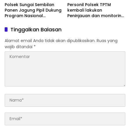
Polsek Sungai Sembilan
Personil Polsek TPTM
Panen Jagung Pipil Dukung
kembali lakukan
Program Nasional
Peninjauan dan monitoring
Ketahanan Pangan Kuartal
tumbuhan jagung pipil di
II Tahun 2026
wilayah hukum Polsek
Tinggalkan Balasan
TPTM
Alamat email Anda tidak akan dipublikasikan.
Ruas yang
wajib ditandai
*