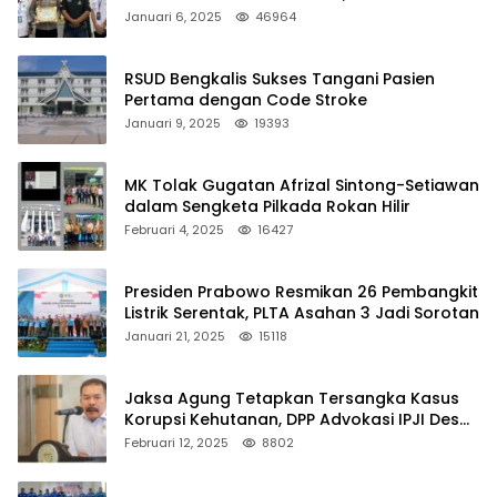
Januari 6, 2025
46964
RSUD Bengkalis Sukses Tangani Pasien
Pertama dengan Code Stroke
Januari 9, 2025
19393
MK Tolak Gugatan Afrizal Sintong-Setiawan
dalam Sengketa Pilkada Rokan Hilir
Februari 4, 2025
16427
Presiden Prabowo Resmikan 26 Pembangkit
Listrik Serentak, PLTA Asahan 3 Jadi Sorotan
Januari 21, 2025
15118
Jaksa Agung Tetapkan Tersangka Kasus
Korupsi Kehutanan, DPP Advokasi IPJI Desak
Pengusutan Pajak RAPP
Februari 12, 2025
8802