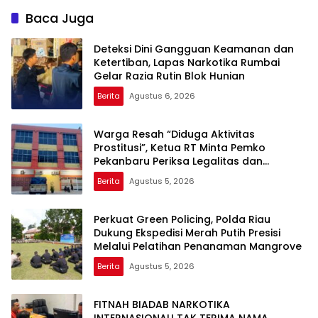
Baca Juga
Deteksi Dini Gangguan Keamanan dan
Ketertiban, Lapas Narkotika Rumbai
Gelar Razia Rutin Blok Hunian
Berita
Agustus 6, 2026
Warga Resah “Diduga Aktivitas
Prostitusi”, Ketua RT Minta Pemko
Pekanbaru Periksa Legalitas dan
Aktivitas Z Homestay di Jalan Tanjung
Berita
Agustus 5, 2026
Datuk
Perkuat Green Policing, Polda Riau
Dukung Ekspedisi Merah Putih Presisi
Melalui Pelatihan Penanaman Mangrove
Berita
Agustus 5, 2026
FITNAH BIADAB NARKOTIKA
INTERNASIONAL! TAK TERIMA NAMA