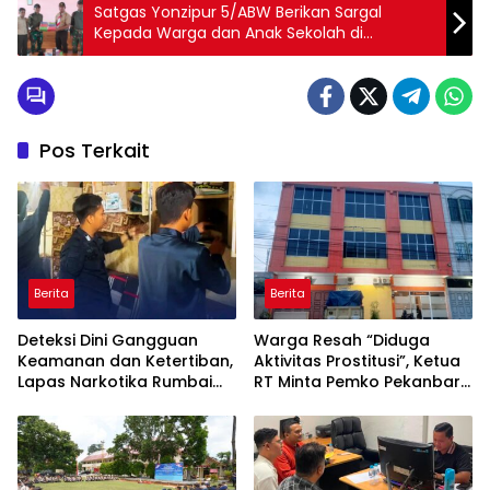
Satgas Yonzipur 5/ABW Berikan Sargal
Kepada Warga dan Anak Sekolah di
Perbatasan
Pos Terkait
Berita
Berita
Deteksi Dini Gangguan
Warga Resah “Diduga
Keamanan dan Ketertiban,
Aktivitas Prostitusi”, Ketua
Lapas Narkotika Rumbai
RT Minta Pemko Pekanbaru
Gelar Razia Rutin Blok
Periksa Legalitas dan
Hunian
Aktivitas Z Homestay di
Jalan Tanjung Datuk