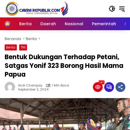
Langsung
ke
konten
Berita
Daerah
Nasional
Pemerintah
Ro
Home
Beranda
Berita
Berita
TNI
Bentuk Dukungan Terhadap Petani,
Satgas Yonif 323 Borong Hasil Mama
Papua
147
Andi Champay
1 Min Baca
September 2, 2024