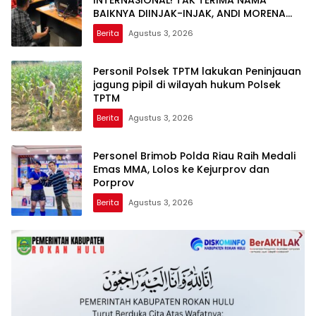
BAIKNYA DIINJAK-INJAK, ANDI MORENA
DECLARE WAR: SIAP Bantai DAN SERET
Berita
Agustus 3, 2026
AKUN PEMBUNUH KARAKTER KE PENJARA
POLDA KEPRI!
Personil Polsek TPTM lakukan Peninjauan
jagung pipil di wilayah hukum Polsek
TPTM
Berita
Agustus 3, 2026
Personel Brimob Polda Riau Raih Medali
Emas MMA, Lolos ke Kejurprov dan
Porprov
Berita
Agustus 3, 2026