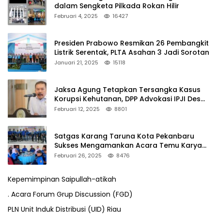
dalam Sengketa Pilkada Rokan Hilir
Februari 4, 2025
16427
Presiden Prabowo Resmikan 26 Pembangkit
Listrik Serentak, PLTA Asahan 3 Jadi Sorotan
Januari 21, 2025
15118
Jaksa Agung Tetapkan Tersangka Kasus
Korupsi Kehutanan, DPP Advokasi IPJI Desak
Pengusutan Pajak RAPP
Februari 12, 2025
8801
Satgas Karang Taruna Kota Pekanbaru
Sukses Mengamankan Acara Temu Karya
VII Karang Taruna Pekanbaru
Februari 26, 2025
8476
Kepemimpinan Saipullah-atikah
. Acara Forum Grup Discussion (FGD)
PLN Unit Induk Distribusi (UID) Riau