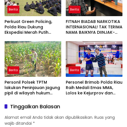
Berita
Berita
Perkuat Green Policing,
FITNAH BIADAB NARKOTIKA
Polda Riau Dukung
INTERNASIONAL! TAK TERIMA
Ekspedisi Merah Putih
NAMA BAIKNYA DIINJAK-
Presisi Melalui Pelatihan
INJAK, ANDI MORENA
Penanaman Mangrove
DECLARE WAR: SIAP Bantai
DAN SERET AKUN PEMBUNUH
KARAKTER KE PENJARA
POLDA KEPRI!
Berita
Berita
Personil Polsek TPTM
Personel Brimob Polda Riau
lakukan Peninjauan jagung
Raih Medali Emas MMA,
pipil di wilayah hukum
Lolos ke Kejurprov dan
Polsek TPTM
Porprov
Tinggalkan Balasan
Alamat email Anda tidak akan dipublikasikan.
Ruas yang
wajib ditandai
*