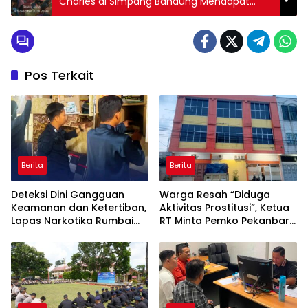
Charles di Simpang Bandung Mendapat
Sambutan Hangat Warga
Pos Terkait
Berita
Berita
Deteksi Dini Gangguan
Warga Resah “Diduga
Keamanan dan Ketertiban,
Aktivitas Prostitusi”, Ketua
Lapas Narkotika Rumbai
RT Minta Pemko Pekanbaru
Gelar Razia Rutin Blok
Periksa Legalitas dan
Hunian
Aktivitas Z Homestay di
Jalan Tanjung Datuk