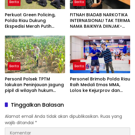
Berita
Berita
Perkuat Green Policing,
FITNAH BIADAB NARKOTIKA
Polda Riau Dukung
INTERNASIONAL! TAK TERIMA
Ekspedisi Merah Putih
NAMA BAIKNYA DIINJAK-
Presisi Melalui Pelatihan
INJAK, ANDI MORENA
Penanaman Mangrove
DECLARE WAR: SIAP Bantai
DAN SERET AKUN PEMBUNUH
KARAKTER KE PENJARA
POLDA KEPRI!
Berita
Berita
Personil Polsek TPTM
Personel Brimob Polda Riau
lakukan Peninjauan jagung
Raih Medali Emas MMA,
pipil di wilayah hukum
Lolos ke Kejurprov dan
Polsek TPTM
Porprov
Tinggalkan Balasan
Alamat email Anda tidak akan dipublikasikan.
Ruas yang
wajib ditandai
*