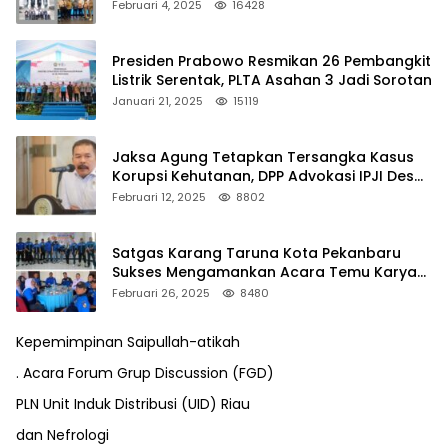
Februari 4, 2025
16428
Presiden Prabowo Resmikan 26 Pembangkit
Listrik Serentak, PLTA Asahan 3 Jadi Sorotan
Januari 21, 2025
15119
Jaksa Agung Tetapkan Tersangka Kasus
Korupsi Kehutanan, DPP Advokasi IPJI Desak
Pengusutan Pajak RAPP
Februari 12, 2025
8802
Satgas Karang Taruna Kota Pekanbaru
Sukses Mengamankan Acara Temu Karya
VII Karang Taruna Pekanbaru
Februari 26, 2025
8480
Kepemimpinan Saipullah-atikah
. Acara Forum Grup Discussion (FGD)
PLN Unit Induk Distribusi (UID) Riau
dan Nefrologi