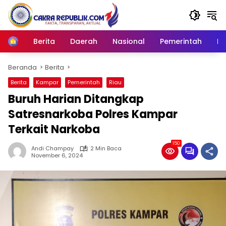
Langsung
ke
konten
Berita
Daerah
Nasional
Pemerintah
Ro
Home
Beranda
Berita
Berita
Kampar
Pemerintah
Riau
Buruh Harian Ditangkap
Satresnarkoba Polres Kampar
Terkait Narkoba
150
Andi Champay
2 Min Baca
November 6, 2024