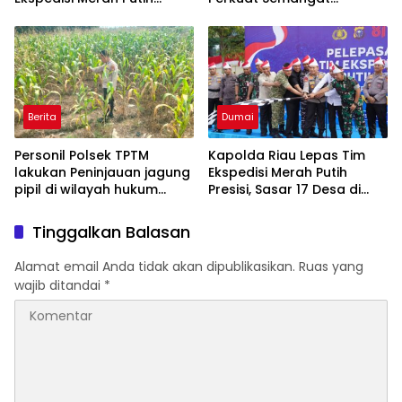
Presisi 2026 Hadirkan Aksi
Kebangsaan dan
Nyata untuk Rakyat
Kepedulian Sosial
Berita
Dumai
Personil Polsek TPTM
Kapolda Riau Lepas Tim
lakukan Peninjauan jagung
Ekspedisi Merah Putih
pipil di wilayah hukum
Presisi, Sasar 17 Desa di
Polsek TPTM
Wilayah 3T
Tinggalkan Balasan
Alamat email Anda tidak akan dipublikasikan.
Ruas yang
wajib ditandai
*