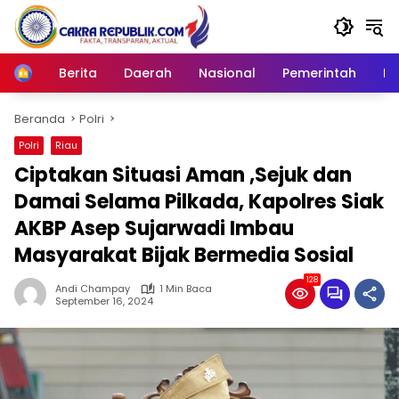
Langsung
ke
konten
Berita
Daerah
Nasional
Pemerintah
Ro
Home
Beranda
Polri
Polri
Riau
Ciptakan Situasi Aman ,Sejuk dan
Damai Selama Pilkada, Kapolres Siak
AKBP Asep Sujarwadi Imbau
Masyarakat Bijak Bermedia Sosial
128
Andi Champay
1 Min Baca
September 16, 2024