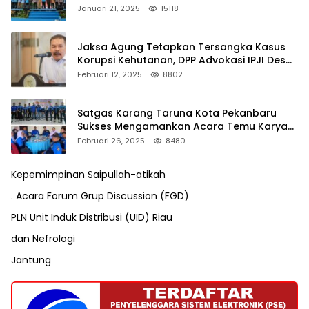
Januari 21, 2025
15118
Jaksa Agung Tetapkan Tersangka Kasus
Korupsi Kehutanan, DPP Advokasi IPJI Desak
Pengusutan Pajak RAPP
Februari 12, 2025
8802
Satgas Karang Taruna Kota Pekanbaru
Sukses Mengamankan Acara Temu Karya
VII Karang Taruna Pekanbaru
Februari 26, 2025
8480
Kepemimpinan Saipullah-atikah
. Acara Forum Grup Discussion (FGD)
PLN Unit Induk Distribusi (UID) Riau
dan Nefrologi
Jantung