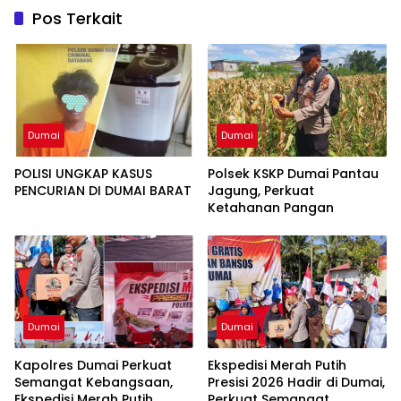
Pos Terkait
Dumai
Dumai
POLISI UNGKAP KASUS
Polsek KSKP Dumai Pantau
PENCURIAN DI DUMAI BARAT
Jagung, Perkuat
Ketahanan Pangan
Dumai
Dumai
Kapolres Dumai Perkuat
Ekspedisi Merah Putih
Semangat Kebangsaan,
Presisi 2026 Hadir di Dumai,
Ekspedisi Merah Putih
Perkuat Semangat