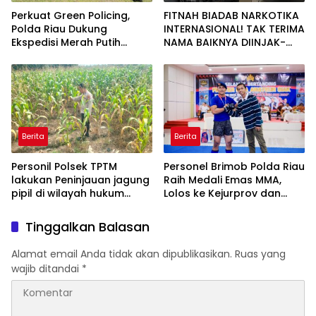
Perkuat Green Policing,
FITNAH BIADAB NARKOTIKA
Polda Riau Dukung
INTERNASIONAL! TAK TERIMA
Ekspedisi Merah Putih
NAMA BAIKNYA DIINJAK-
Presisi Melalui Pelatihan
INJAK, ANDI MORENA
Penanaman Mangrove
DECLARE WAR: SIAP Bantai
DAN SERET AKUN PEMBUNUH
KARAKTER KE PENJARA
POLDA KEPRI!
Berita
Berita
Personil Polsek TPTM
Personel Brimob Polda Riau
lakukan Peninjauan jagung
Raih Medali Emas MMA,
pipil di wilayah hukum
Lolos ke Kejurprov dan
Polsek TPTM
Porprov
Tinggalkan Balasan
Alamat email Anda tidak akan dipublikasikan.
Ruas yang
wajib ditandai
*