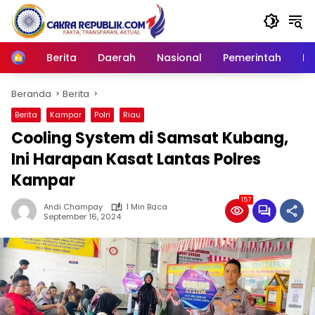
Langsung
ke
konten
Berita
Daerah
Nasional
Pemerintah
Ro
Home
Beranda
Berita
Berita
Kampar
Polri
Riau
Cooling System di Samsat Kubang,
Ini Harapan Kasat Lantas Polres
Kampar
157
Andi Champay
1 Min Baca
September 16, 2024