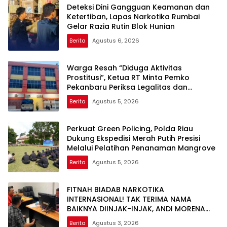
Deteksi Dini Gangguan Keamanan dan
Ketertiban, Lapas Narkotika Rumbai
Gelar Razia Rutin Blok Hunian
Berita
Agustus 6, 2026
Warga Resah “Diduga Aktivitas
Prostitusi”, Ketua RT Minta Pemko
Pekanbaru Periksa Legalitas dan
Aktivitas Z Homestay di Jalan Tanjung
Berita
Agustus 5, 2026
Datuk
Perkuat Green Policing, Polda Riau
Dukung Ekspedisi Merah Putih Presisi
Melalui Pelatihan Penanaman Mangrove
Berita
Agustus 5, 2026
FITNAH BIADAB NARKOTIKA
INTERNASIONAL! TAK TERIMA NAMA
BAIKNYA DIINJAK-INJAK, ANDI MORENA
DECLARE WAR: SIAP Bantai DAN SERET
Berita
Agustus 3, 2026