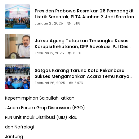
Presiden Prabowo Resmikan 26 Pembangkit
Listrik Serentak, PLTA Asahan 3 Jadi Sorotan
Januari 21, 2025
15118
Jaksa Agung Tetapkan Tersangka Kasus
Korupsi Kehutanan, DPP Advokasi IPJI Desak
Pengusutan Pajak RAPP
Februari 12, 2025
8801
Satgas Karang Taruna Kota Pekanbaru
Sukses Mengamankan Acara Temu Karya
VII Karang Taruna Pekanbaru
Februari 26, 2025
8476
Kepemimpinan Saipullah-atikah
. Acara Forum Grup Discussion (FGD)
PLN Unit Induk Distribusi (UID) Riau
dan Nefrologi
Jantung