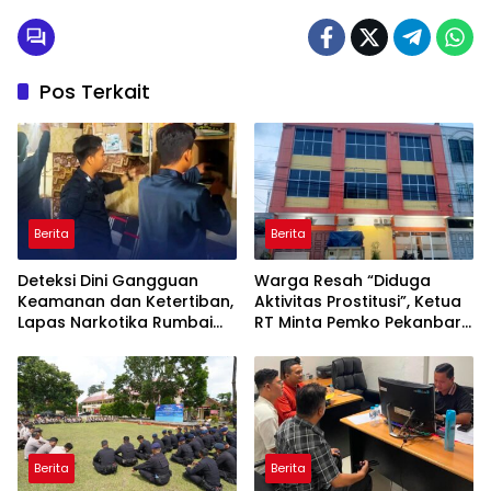
Pos Terkait
Berita
Berita
Deteksi Dini Gangguan
Warga Resah “Diduga
Keamanan dan Ketertiban,
Aktivitas Prostitusi”, Ketua
Lapas Narkotika Rumbai
RT Minta Pemko Pekanbaru
Gelar Razia Rutin Blok
Periksa Legalitas dan
Hunian
Aktivitas Z Homestay di
Jalan Tanjung Datuk
Berita
Berita