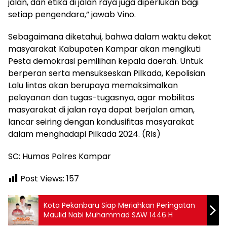
jalan, dan etika di jalan raya juga diperlukan bagi
setiap pengendara,” jawab Vino.
Sebagaimana diketahui, bahwa dalam waktu dekat
masyarakat Kabupaten Kampar akan mengikuti
Pesta demokrasi pemilihan kepala daerah. Untuk
berperan serta mensukseskan Pilkada, Kepolisian
Lalu lintas akan berupaya memaksimalkan
pelayanan dan tugas-tugasnya, agar mobilitas
masyarakat di jalan raya dapat berjalan aman,
lancar seiring dengan kondusifitas masyarakat
dalam menghadapi Pilkada 2024. (Rls)
SC: Humas Polres Kampar
Post Views:
157
Kota Pekanbaru Siap Meriahkan Peringatan
Maulid Nabi Muhammad SAW 1446 H