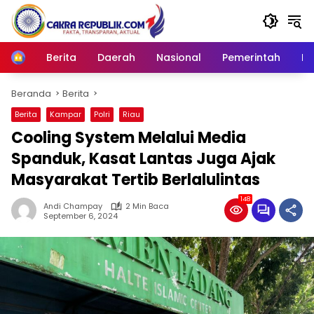
Langsung
ke
konten
Berita
Daerah
Nasional
Pemerintah
Ro
Home
Beranda
Berita
Berita
Kampar
Polri
Riau
Cooling System Melalui Media
Spanduk, Kasat Lantas Juga Ajak
Masyarakat Tertib Berlalulintas
148
Andi Champay
2 Min Baca
September 6, 2024