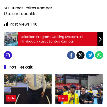
SC: Humas Polres Kampar
L/p: isar topankk
Post Views:
148
Jalankan Program Cooling System, Ini
Himbauan Kasat Lantas Kampar
Pos Terkait
Berita
Berita