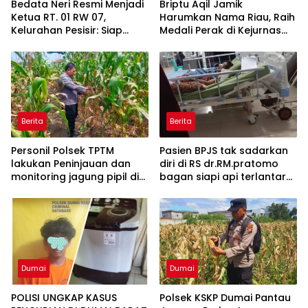
Bedata Neri Resmi Menjadi
Briptu Aqil Jamik
Ketua RT. 01 RW 07,
Harumkan Nama Riau, Raih
Kelurahan Pesisir: Siap
Medali Perak di Kejurnas
Menjalankan Amanah dan
Muaythai
Dukung Seluruh Program
Walikota Agung Nugroho
Berita
Berita
Personil Polsek TPTM
Pasien BPJS tak sadarkan
lakukan Peninjauan dan
diri di RS dr.RM.pratomo
monitoring jagung pipil di
bagan siapi api terlantar
wilayah hukum Polsek
18 jam menunggu rujukan
TPTM
ke RS di pekanbaru
Dumai
Dumai
POLISI UNGKAP KASUS
Polsek KSKP Dumai Pantau