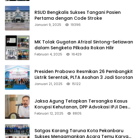
RSUD Bengkalis Sukses Tangani Pasien
Pertama dengan Code Stroke
Januari 9, 2025
19396
MK Tolak Gugatan Afrizal Sintong-Setiawan
dalam Sengketa Pilkada Rokan Hilir
Februari 4, 2025
16429
Presiden Prabowo Resmikan 26 Pembangkit
Listrik Serentak, PLTA Asahan 3 Jadi Sorotan
Januari 21, 2025
15122
Jaksa Agung Tetapkan Tersangka Kasus
Korupsi Kehutanan, DPP Advokasi IPJI Desak
Pengusutan Pajak RAPP
Februari 12, 2025
8805
Satgas Karang Taruna Kota Pekanbaru
Sukses Mengamankan Acara Temu Karya