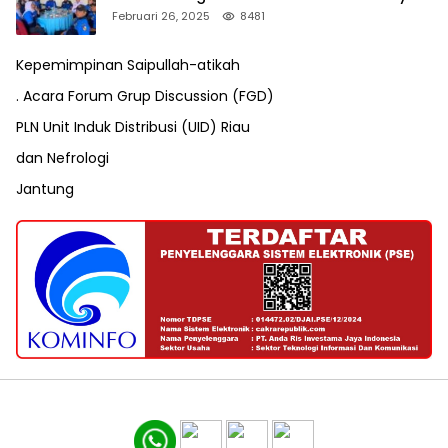
VII Karang Taruna Pekanbaru
Februari 26, 2025
8481
Kepemimpinan Saipullah-atikah
. Acara Forum Grup Discussion (FGD)
PLN Unit Induk Distribusi (UID) Riau
dan Nefrologi
Jantung