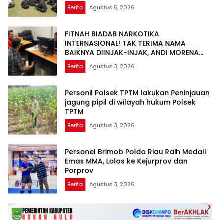
Berita
Agustus 5, 2026
FITNAH BIADAB NARKOTIKA
INTERNASIONAL! TAK TERIMA NAMA
BAIKNYA DIINJAK-INJAK, ANDI MORENA
DECLARE WAR: SIAP Bantai DAN SERET
Berita
Agustus 3, 2026
AKUN PEMBUNUH KARAKTER KE PENJARA
POLDA KEPRI!
Personil Polsek TPTM lakukan Peninjauan
jagung pipil di wilayah hukum Polsek
TPTM
Berita
Agustus 3, 2026
Personel Brimob Polda Riau Raih Medali
Emas MMA, Lolos ke Kejurprov dan
Porprov
Berita
Agustus 3, 2026