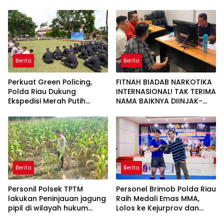
Gelar Razia Rutin Blok
Periksa Legalitas dan
Hunian
Aktivitas Z Homestay di
Jalan Tanjung Datuk
Berita
Berita
Perkuat Green Policing,
FITNAH BIADAB NARKOTIKA
Polda Riau Dukung
INTERNASIONAL! TAK TERIMA
Ekspedisi Merah Putih
NAMA BAIKNYA DIINJAK-
Presisi Melalui Pelatihan
INJAK, ANDI MORENA
Penanaman Mangrove
DECLARE WAR: SIAP Bantai
DAN SERET AKUN PEMBUNUH
KARAKTER KE PENJARA
POLDA KEPRI!
Berita
Berita
Personil Polsek TPTM
Personel Brimob Polda Riau
lakukan Peninjauan jagung
Raih Medali Emas MMA,
pipil di wilayah hukum
Lolos ke Kejurprov dan
Polsek TPTM
Porprov