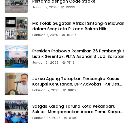
Pertama dengan Code Stroke
Januari 9, 2025
19393
MK Tolak Gugatan Afrizal Sintong-Setiawan
dalam Sengketa Pilkada Rokan Hilir
Februari 4, 2025
16427
Presiden Prabowo Resmikan 26 Pembangkit
Listrik Serentak, PLTA Asahan 3 Jadi Sorotan
Januari 21, 2025
15118
Jaksa Agung Tetapkan Tersangka Kasus
Korupsi Kehutanan, DPP Advokasi IPJI Desak
Pengusutan Pajak RAPP
Februari 12, 2025
8802
Satgas Karang Taruna Kota Pekanbaru
Sukses Mengamankan Acara Temu Karya
VII Karang Taruna Pekanbaru
Februari 26, 2025
8480