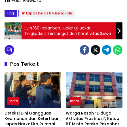
Post Views:
101
Tag:
Lapas Kelas II A Bengkalis
SDN 160 Pekanbaru Gelar Uji Bakat,
Tingkatkan Semangat dan Kreativitas Siswa
Pos Terkait
Berita
Berita
Deteksi Dini Gangguan
Warga Resah “Diduga
Keamanan dan Ketertiban,
Aktivitas Prostitusi”, Ketua
Lapas Narkotika Rumbai
RT Minta Pemko Pekanbaru