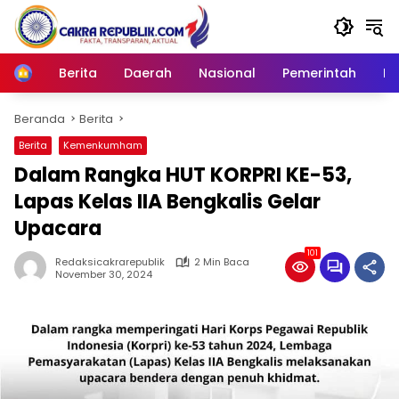
Langsung
ke
konten
Berita
Daerah
Nasional
Pemerintah
Ro
Home
Beranda
Berita
Berita
Kemenkumham
Dalam Rangka HUT KORPRI KE-53,
Lapas Kelas IIA Bengkalis Gelar
Upacara
101
Redaksicakrarepublik
2 Min Baca
November 30, 2024