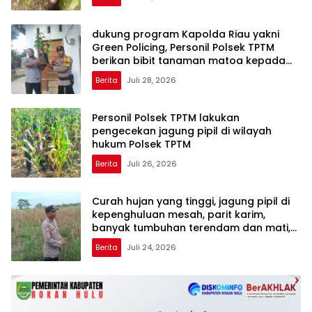
dukung program Kapolda Riau yakni
Green Policing, Personil Polsek TPTM
berikan bibit tanaman matoa kepada
masyarakat
Berita
Juli 28, 2026
Personil Polsek TPTM lakukan
pengecekan jagung pipil di wilayah
hukum Polsek TPTM
Berita
Juli 26, 2026
Curah hujan yang tinggi, jagung pipil di
kepenghuluan mesah, parit karim,
banyak tumbuhan terendam dan mati,
personil TPTM gerak cepat turun
Berita
Juli 24, 2026
langsung meninjau kelapangan