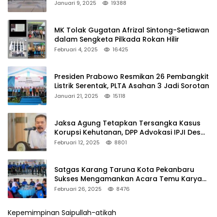
Januari 9, 2025
19388
MK Tolak Gugatan Afrizal Sintong-Setiawan
dalam Sengketa Pilkada Rokan Hilir
Februari 4, 2025
16425
Presiden Prabowo Resmikan 26 Pembangkit
Listrik Serentak, PLTA Asahan 3 Jadi Sorotan
Januari 21, 2025
15118
Jaksa Agung Tetapkan Tersangka Kasus
Korupsi Kehutanan, DPP Advokasi IPJI Desak
Pengusutan Pajak RAPP
Februari 12, 2025
8801
Satgas Karang Taruna Kota Pekanbaru
Sukses Mengamankan Acara Temu Karya
VII Karang Taruna Pekanbaru
Februari 26, 2025
8476
Kepemimpinan Saipullah-atikah