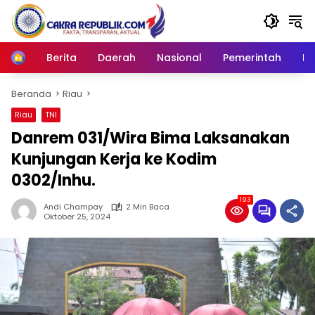
Langsung
ke
konten
Berita
Daerah
Nasional
Pemerintah
Ro
Home
Beranda
Riau
Riau
TNI
Danrem 031/Wira Bima Laksanakan
Kunjungan Kerja ke Kodim
0302/Inhu.
193
Andi Champay
2 Min Baca
Oktober 25, 2024