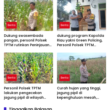
wilayah hukum Polsek
TPTM
Berita
Berita
Dukung swasembada
dukung program Kapolda
pangan, personil Polsek
Riau yakni Green Policing,
TPTM rutinkan Peninjauan
Personil Polsek TPTM
dan monitoring jagung
berikan bibit tanaman
pipil di wilayah hukum
matoa kepada
Polsek TPTM
masyarakat
Berita
Berita
Personil Polsek TPTM
Curah hujan yang tinggi,
lakukan pengecekan
jagung pipil di
jagung pipil di wilayah
kepenghuluan mesah,
hukum Polsek TPTM
parit karim, banyak
tumbuhan terendam dan
Tinggalkan Balasan