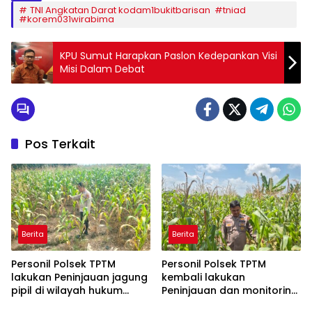
TNI Angkatan Darat kodam1bukitbarisan #tniad
#korem031wirabima
KPU Sumut Harapkan Paslon Kedepankan Visi
Misi Dalam Debat
Pos Terkait
Berita
Berita
Personil Polsek TPTM
Personil Polsek TPTM
lakukan Peninjauan jagung
kembali lakukan
pipil di wilayah hukum
Peninjauan dan monitoring
Polsek TPTM
tumbuhan jagung pipil di