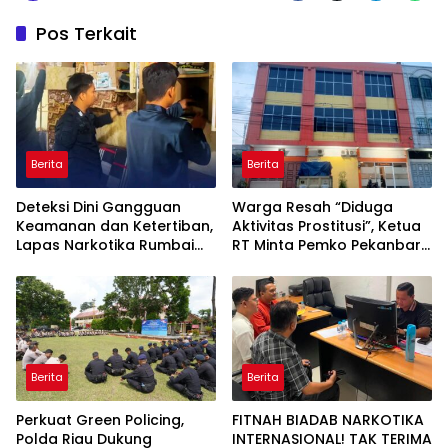
Pos Terkait
Berita
Berita
Deteksi Dini Gangguan
Warga Resah “Diduga
Keamanan dan Ketertiban,
Aktivitas Prostitusi”, Ketua
Lapas Narkotika Rumbai
RT Minta Pemko Pekanbaru
Gelar Razia Rutin Blok
Periksa Legalitas dan
Hunian
Aktivitas Z Homestay di
Jalan Tanjung Datuk
Berita
Berita
Perkuat Green Policing,
FITNAH BIADAB NARKOTIKA
Polda Riau Dukung
INTERNASIONAL! TAK TERIMA