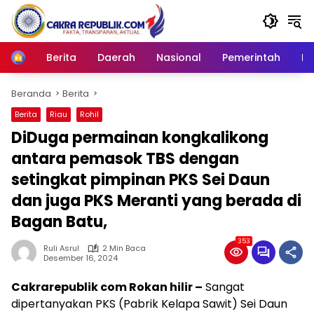
Langsung
ke
konten
Berita
Daerah
Nasional
Pemerintah
Ro
Home
Beranda
Berita
Berita
Riau
Rohil
DiDuga permainan kongkalikong
antara pemasok TBS dengan
setingkat pimpinan PKS Sei Daun
dan juga PKS Meranti yang berada di
Bagan Batu,
353
Ruli Asrul
2 Min Baca
Desember 16, 2024
Cakrarepublik com Rokan hilir –
Sangat
dipertanyakan PKS (Pabrik Kelapa Sawit) Sei Daun