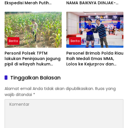
Ekspedisi Merah Putih
NAMA BAIKNYA DIINJAK-
Presisi Melalui Pelatihan
INJAK, ANDI MORENA
Penanaman Mangrove
DECLARE WAR: SIAP Bantai
DAN SERET AKUN PEMBUNUH
KARAKTER KE PENJARA
POLDA KEPRI!
Berita
Berita
Personil Polsek TPTM
Personel Brimob Polda Riau
lakukan Peninjauan jagung
Raih Medali Emas MMA,
pipil di wilayah hukum
Lolos ke Kejurprov dan
Polsek TPTM
Porprov
Tinggalkan Balasan
Alamat email Anda tidak akan dipublikasikan.
Ruas yang
wajib ditandai
*