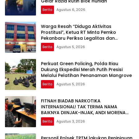
Gelar Razia Rutin Blok Hunian
Berita
Agustus 6, 2026
Warga Resah “Diduga Aktivitas
Prostitusi”, Ketua RT Minta Pemko
Pekanbaru Periksa Legalitas dan
Aktivitas Z Homestay di Jalan Tanjung
Berita
Agustus 5, 2026
Datuk
Perkuat Green Policing, Polda Riau
Dukung Ekspedisi Merah Putih Presisi
Melalui Pelatihan Penanaman Mangrove
Berita
Agustus 5, 2026
FITNAH BIADAB NARKOTIKA
INTERNASIONAL! TAK TERIMA NAMA
BAIKNYA DIINJAK-INJAK, ANDI MORENA
DECLARE WAR: SIAP Bantai DAN SERET
Berita
Agustus 3, 2026
AKUN PEMBUNUH KARAKTER KE PENJARA
POLDA KEPRI!
Personil Polsek TPTM lakukan Peninjauan