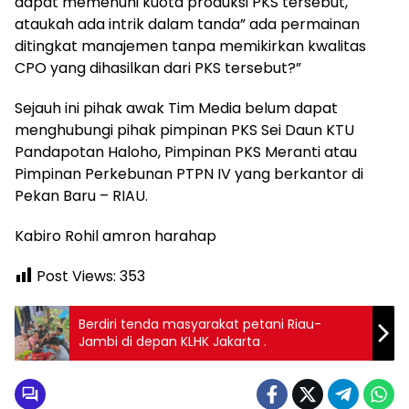
dapat memenuhi kuota produksi PKS tersebut,
ataukah ada intrik dalam tanda” ada permainan
ditingkat manajemen tanpa memikirkan kwalitas
CPO yang dihasilkan dari PKS tersebut?”
Sejauh ini pihak awak Tim Media belum dapat
menghubungi pihak pimpinan PKS Sei Daun KTU
Pandapotan Haloho, Pimpinan PKS Meranti atau
Pimpinan Perkebunan PTPN IV yang berkantor di
Pekan Baru – RIAU.
Kabiro Rohil amron harahap
Post Views:
353
Berdiri tenda masyarakat petani Riau-
Jambi di depan KLHK Jakarta .