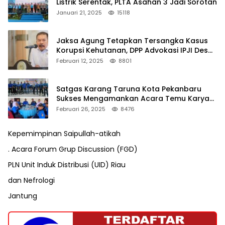
Listrik Serentak, PLTA Asahan 3 Jadi Sorotan
Januari 21, 2025
15118
Jaksa Agung Tetapkan Tersangka Kasus
Korupsi Kehutanan, DPP Advokasi IPJI Desak
Pengusutan Pajak RAPP
Februari 12, 2025
8801
Satgas Karang Taruna Kota Pekanbaru
Sukses Mengamankan Acara Temu Karya
VII Karang Taruna Pekanbaru
Februari 26, 2025
8476
Kepemimpinan Saipullah-atikah
. Acara Forum Grup Discussion (FGD)
PLN Unit Induk Distribusi (UID) Riau
dan Nefrologi
Jantung