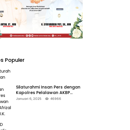
s Populer
Silaturahmi Insan Pers dengan
Kapolres Pelalawan AKBP
Afrizal Asri, S.I.K.
Januari 6, 2025
46966