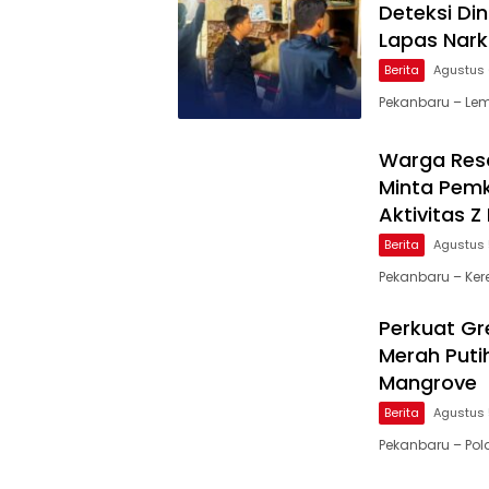
Deteksi Di
Lapas Nark
Berita
Agustus 
Pekanbaru – Lem
Warga Resa
Minta Pemk
Aktivitas 
Berita
Agustus 
Pekanbaru – Ker
Perkuat Gre
Merah Puti
Mangrove
Berita
Agustus 
Pekanbaru – Po