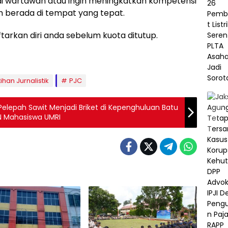
adi wartawan atau ingin meningkatkan kompetensi
ah berada di tempat yang tepat.
tarkan diri anda sebelum kuota ditutup.
ihan Jurnalistik
PJC
elepah Sawit Menjadi Briket di Kepenghuluan Batu
 Mahasiswa UMRI