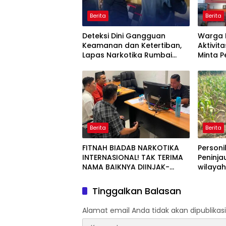
Berita
Berita
Deteksi Dini Gangguan
Warga 
Keamanan dan Ketertiban,
Aktivita
Lapas Narkotika Rumbai
Minta 
Gelar Razia Rutin Blok Hunian
Periksa
Aktivit
Jalan T
Berita
Berita
FITNAH BIADAB NARKOTIKA
Personi
INTERNASIONAL! TAK TERIMA
Peninja
NAMA BAIKNYA DIINJAK-
wilaya
INJAK, ANDI MORENA DECLARE
WAR: SIAP Bantai DAN SERET
Tinggalkan Balasan
AKUN PEMBUNUH KARAKTER
KE PENJARA POLDA KEPRI!
Alamat email Anda tidak akan dipublikasi