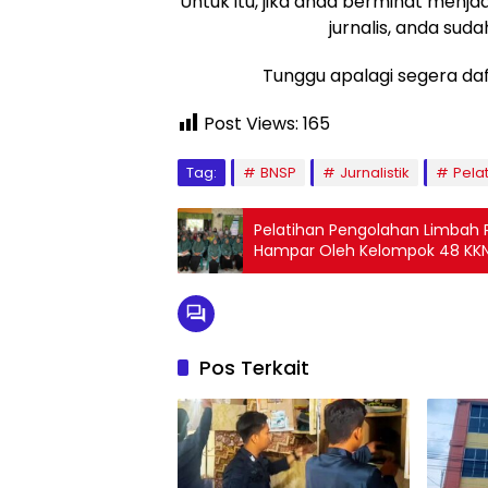
Untuk itu, jika anda berminat menj
jurnalis, anda sud
Tunggu apalagi segera daf
Post Views:
165
Tag:
BNSP
Jurnalistik
Pelat
Pelatihan Pengolahan Limbah P
Hampar Oleh Kelompok 48 KKN
Pos Terkait