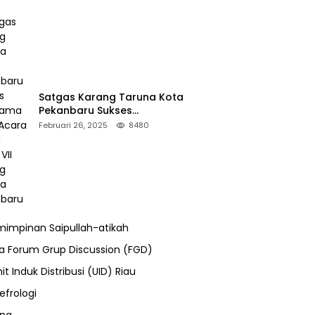
Satgas Karang Taruna Kota
Pekanbaru Sukses
Mengamankan Acara Temu
Februari 26, 2025
8480
Karya VII Karang Taruna
Pekanbaru
impinan Saipullah-atikah
ra Forum Grup Discussion (FGD)
it Induk Distribusi (UID) Riau
efrologi
ung