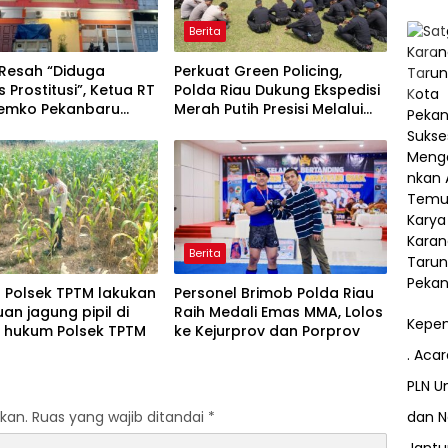
Berita
Resah “Diduga
Perkuat Green Policing,
s Prostitusi”, Ketua RT
Polda Riau Dukung Ekspedisi
Pemko Pekanbaru
Merah Putih Presisi Melalui
 Legalitas dan
Pelatihan Penanaman
as Z Homestay di
Mangrove
anjung Datuk
Berita
l Polsek TPTM lakukan
Personel Brimob Polda Riau
uan jagung pipil di
Raih Medali Emas MMA, Lolos
Kepem
h hukum Polsek TPTM
ke Kejurprov dan Porprov
. Aca
PLN Un
dan N
kan.
Ruas yang wajib ditandai
*
Jant