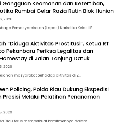
ni Gangguan Keamanan dan Ketertiban,
otika Rumbai Gelar Razia Rutin Blok Hunian
6, 2026
baga Pemasyarakatan (Lapas) Narkotika Kelas IIB…
h “Diduga Aktivitas Prostitusi”, Ketua RT
o Pekanbaru Periksa Legalitas dan
Z Homestay di Jalan Tanjung Datuk
5, 2026
esahan masyarakat terhadap aktivitas di Z…
en Policing, Polda Riau Dukung Ekspedisi
h Presisi Melalui Pelatihan Penanaman
5, 2026
lda Riau terus memperkuat komitmennya dalam…