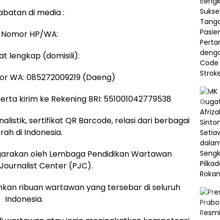
Jabatan di media :
. Nomor HP/WA:
at lengkap (domisili):
mor WA: 085272009219 (Daeng)
serta kirim ke Rekening BRI: 551001042779538
istik, sertifikat QR Barcode, relasi dari berbagai
rah di Indonesia.
lenggarakan oleh Lembaga Pendidikan Wartawan
Journalist Center (PJC).
hkan ribuan wartawan yang tersebar di seluruh
Indonesia.