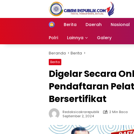
Langsung
ke
konten
Berita
Daerah
Nasional
Home
Polri
Lainnya
Galery
Beranda
Berita
Berita
Digelar Secara On
Pendaftaran Pelat
Bersertifikat
Redaksicakrarepublik
2 Min Baca
September 2, 2024