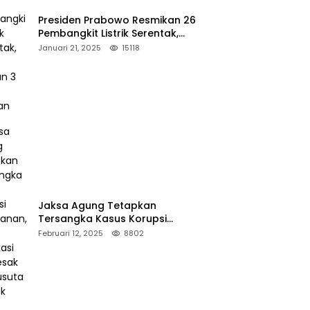
Presiden Prabowo Resmikan 26
Pembangkit Listrik Serentak,
PLTA Asahan 3 Jadi Sorotan
Januari 21, 2025
15118
Jaksa Agung Tetapkan
Tersangka Kasus Korupsi
Kehutanan, DPP Advokasi IPJI
Februari 12, 2025
8802
Desak Pengusutan Pajak RAPP