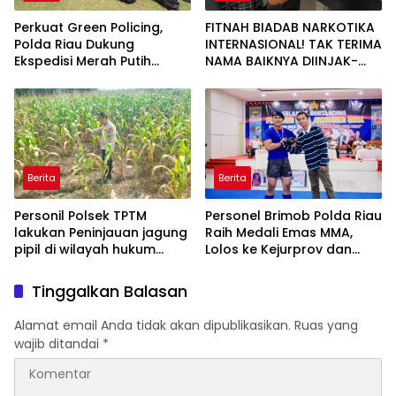
Perkuat Green Policing,
FITNAH BIADAB NARKOTIKA
Polda Riau Dukung
INTERNASIONAL! TAK TERIMA
Ekspedisi Merah Putih
NAMA BAIKNYA DIINJAK-
Presisi Melalui Pelatihan
INJAK, ANDI MORENA
Penanaman Mangrove
DECLARE WAR: SIAP Bantai
DAN SERET AKUN PEMBUNUH
KARAKTER KE PENJARA
POLDA KEPRI!
Berita
Berita
Personil Polsek TPTM
Personel Brimob Polda Riau
lakukan Peninjauan jagung
Raih Medali Emas MMA,
pipil di wilayah hukum
Lolos ke Kejurprov dan
Polsek TPTM
Porprov
Tinggalkan Balasan
Alamat email Anda tidak akan dipublikasikan.
Ruas yang
wajib ditandai
*