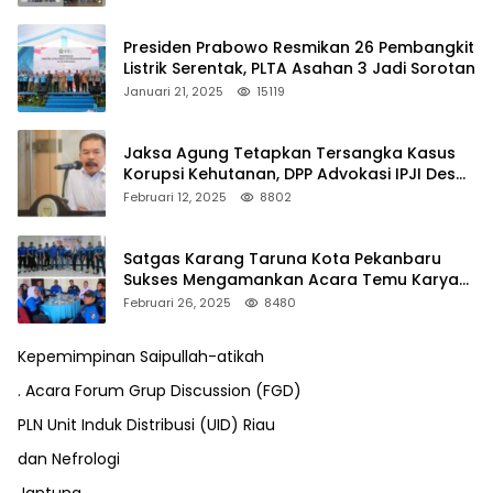
Presiden Prabowo Resmikan 26 Pembangkit
Listrik Serentak, PLTA Asahan 3 Jadi Sorotan
Januari 21, 2025
15119
Jaksa Agung Tetapkan Tersangka Kasus
Korupsi Kehutanan, DPP Advokasi IPJI Desak
Pengusutan Pajak RAPP
Februari 12, 2025
8802
Satgas Karang Taruna Kota Pekanbaru
Sukses Mengamankan Acara Temu Karya
VII Karang Taruna Pekanbaru
Februari 26, 2025
8480
Kepemimpinan Saipullah-atikah
. Acara Forum Grup Discussion (FGD)
PLN Unit Induk Distribusi (UID) Riau
dan Nefrologi