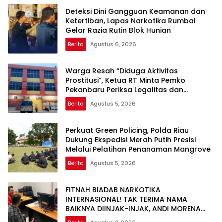
Deteksi Dini Gangguan Keamanan dan
Ketertiban, Lapas Narkotika Rumbai
Gelar Razia Rutin Blok Hunian
Berita
Agustus 6, 2026
Warga Resah “Diduga Aktivitas
Prostitusi”, Ketua RT Minta Pemko
Pekanbaru Periksa Legalitas dan
Aktivitas Z Homestay di Jalan Tanjung
Berita
Agustus 5, 2026
Datuk
Perkuat Green Policing, Polda Riau
Dukung Ekspedisi Merah Putih Presisi
Melalui Pelatihan Penanaman Mangrove
Berita
Agustus 5, 2026
FITNAH BIADAB NARKOTIKA
INTERNASIONAL! TAK TERIMA NAMA
BAIKNYA DIINJAK-INJAK, ANDI MORENA
DECLARE WAR: SIAP Bantai DAN SERET