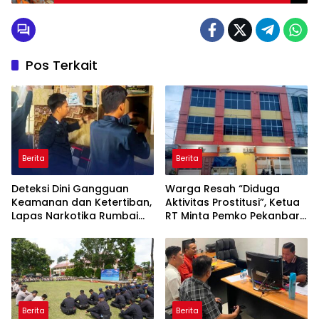
Wujudkan Pilkada Damai 2024
Pos Terkait
Berita
Berita
Deteksi Dini Gangguan
Warga Resah “Diduga
Keamanan dan Ketertiban,
Aktivitas Prostitusi”, Ketua
Lapas Narkotika Rumbai
RT Minta Pemko Pekanbaru
Gelar Razia Rutin Blok
Periksa Legalitas dan
Hunian
Aktivitas Z Homestay di
Jalan Tanjung Datuk
Berita
Berita