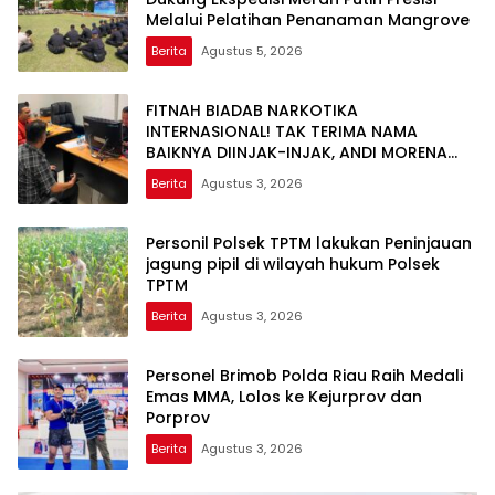
Melalui Pelatihan Penanaman Mangrove
Berita
Agustus 5, 2026
FITNAH BIADAB NARKOTIKA
INTERNASIONAL! TAK TERIMA NAMA
BAIKNYA DIINJAK-INJAK, ANDI MORENA
DECLARE WAR: SIAP Bantai DAN SERET
Berita
Agustus 3, 2026
AKUN PEMBUNUH KARAKTER KE PENJARA
POLDA KEPRI!
Personil Polsek TPTM lakukan Peninjauan
jagung pipil di wilayah hukum Polsek
TPTM
Berita
Agustus 3, 2026
Personel Brimob Polda Riau Raih Medali
Emas MMA, Lolos ke Kejurprov dan
Porprov
Berita
Agustus 3, 2026