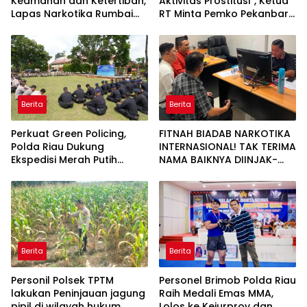
Keamanan dan Ketertiban,
Aktivitas Prostitusi”, Ketua
Lapas Narkotika Rumbai
RT Minta Pemko Pekanbaru
Gelar Razia Rutin Blok
Periksa Legalitas dan
Hunian
Aktivitas Z Homestay di
Jalan Tanjung Datuk
Berita
Berita
Perkuat Green Policing,
FITNAH BIADAB NARKOTIKA
Polda Riau Dukung
INTERNASIONAL! TAK TERIMA
Ekspedisi Merah Putih
NAMA BAIKNYA DIINJAK-
Presisi Melalui Pelatihan
INJAK, ANDI MORENA
Penanaman Mangrove
DECLARE WAR: SIAP Bantai
DAN SERET AKUN PEMBUNUH
KARAKTER KE PENJARA
POLDA KEPRI!
Berita
Berita
Personil Polsek TPTM
Personel Brimob Polda Riau
lakukan Peninjauan jagung
Raih Medali Emas MMA,
pipil di wilayah hukum
Lolos ke Kejurprov dan