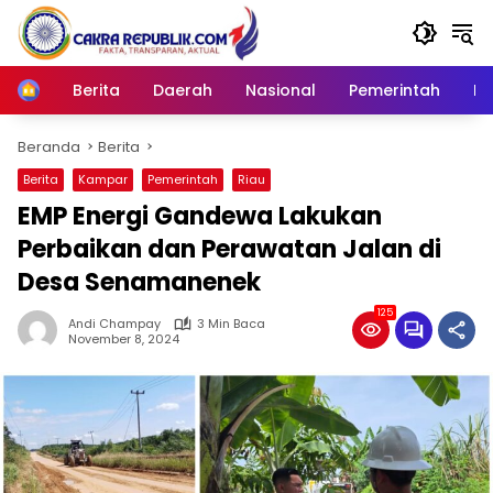
Langsung
ke
konten
Berita
Daerah
Nasional
Pemerintah
Ro
Home
Beranda
Berita
Berita
Kampar
Pemerintah
Riau
EMP Energi Gandewa Lakukan
Perbaikan dan Perawatan Jalan di
Desa Senamanenek
125
Andi Champay
3 Min Baca
November 8, 2024