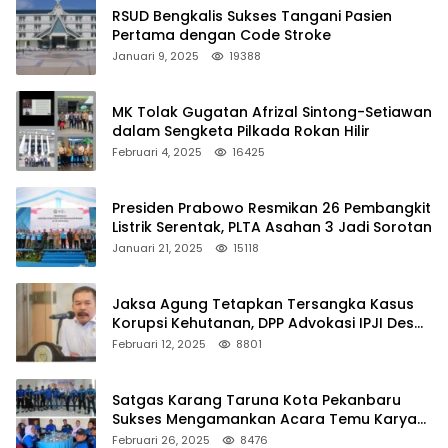
RSUD Bengkalis Sukses Tangani Pasien
Pertama dengan Code Stroke
Januari 9, 2025
19388
MK Tolak Gugatan Afrizal Sintong-Setiawan
dalam Sengketa Pilkada Rokan Hilir
Februari 4, 2025
16425
Presiden Prabowo Resmikan 26 Pembangkit
Listrik Serentak, PLTA Asahan 3 Jadi Sorotan
Januari 21, 2025
15118
Jaksa Agung Tetapkan Tersangka Kasus
Korupsi Kehutanan, DPP Advokasi IPJI Desak
Pengusutan Pajak RAPP
Februari 12, 2025
8801
Satgas Karang Taruna Kota Pekanbaru
Sukses Mengamankan Acara Temu Karya
VII Karang Taruna Pekanbaru
Februari 26, 2025
8476