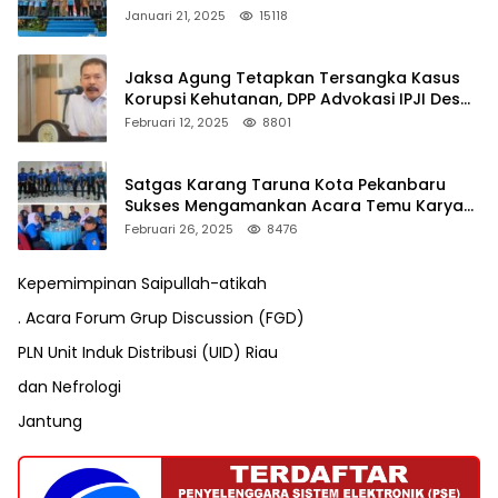
Januari 21, 2025
15118
Jaksa Agung Tetapkan Tersangka Kasus
Korupsi Kehutanan, DPP Advokasi IPJI Desak
Pengusutan Pajak RAPP
Februari 12, 2025
8801
Satgas Karang Taruna Kota Pekanbaru
Sukses Mengamankan Acara Temu Karya
VII Karang Taruna Pekanbaru
Februari 26, 2025
8476
Kepemimpinan Saipullah-atikah
. Acara Forum Grup Discussion (FGD)
PLN Unit Induk Distribusi (UID) Riau
dan Nefrologi
Jantung