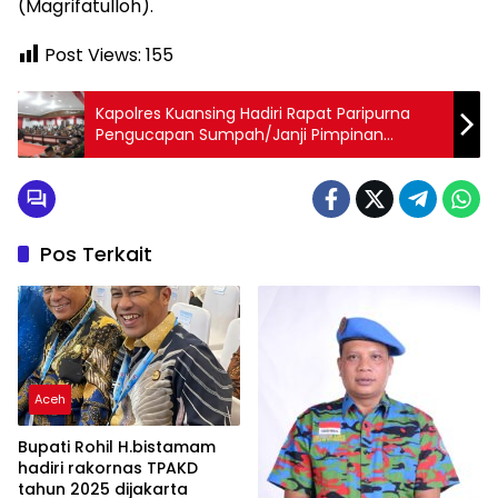
(Magrifatulloh).
Post Views:
155
Kapolres Kuansing Hadiri Rapat Paripurna
Pengucapan Sumpah/Janji Pimpinan
Definitif DPRD Kabupaten Kuansing Masa
Jabatan 2024-2029
Pos Terkait
Aceh
Bupati Rohil H.bistamam
hadiri rakornas TPAKD
tahun 2025 dijakarta