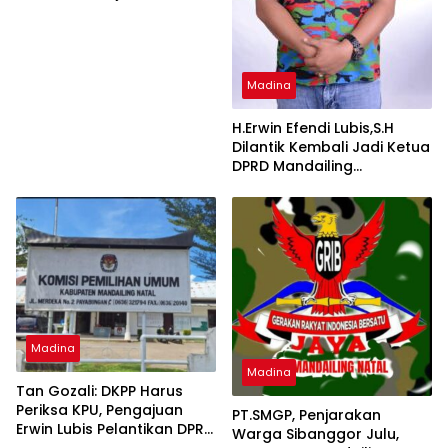
Madina
H.Erwin Efendi Lubis,S.H
Dilantik Kembali Jadi Ketua
DPRD Mandailing
Natal,Ketua DPC F.SPTI-
K.SPSI Ucapkan Selamat
Madina
Madina
Tan Gozali: DKPP Harus
Periksa KPU, Pengajuan
PT.SMGP, Penjarakan
Erwin Lubis Pelantikan DPRD
Warga Sibanggor Julu,