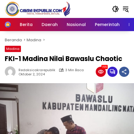
Langsung
ke
konten
Berita
Daerah
Nasional
Pemerintah
Ro
Home
Beranda
Madina
Madina
FKI-1 Madina Nilai Bawaslu Chaotic
155
Redaksicakrarepublik
3 Min Baca
Oktober 2, 2024