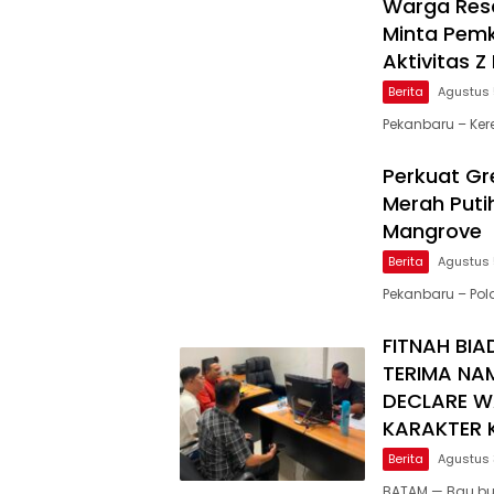
Warga Resa
Minta Pemk
Aktivitas 
Berita
Agustus 
Pekanbaru – Ker
Perkuat Gre
Merah Puti
Mangrove
Berita
Agustus 
Pekanbaru – Po
FITNAH BIA
TERIMA NA
DECLARE W
KARAKTER K
Berita
Agustus 
BATAM — Bau bu