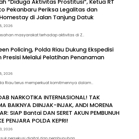
h “Diduga Aktivitas Prostitusi”, Ketua RT
o Pekanbaru Periksa Legalitas dan
Z Homestay di Jalan Tanjung Datuk
5, 2026
esahan masyarakat terhadap aktivitas di Z…
en Policing, Polda Riau Dukung Ekspedisi
h Presisi Melalui Pelatihan Penanaman
5, 2026
lda Riau terus memperkuat komitmennya dalam…
DAB NARKOTIKA INTERNASIONAL! TAK
MA BAIKNYA DIINJAK-INJAK, ANDI MORENA
AR: SIAP Bantai DAN SERET AKUN PEMBUNUH
E PENJARA POLDA KEPRI!
3, 2026
suk persekusi digital dan pembunuhan…