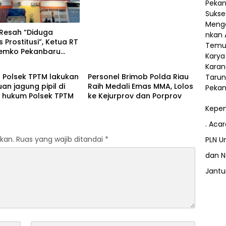
Mangrove
Resah “Diduga
s Prostitusi”, Ketua RT
Pemko Pekanbaru
Berita
 Legalitas dan
as Z Homestay di
l Polsek TPTM lakukan
Personel Brimob Polda Riau
anjung Datuk
uan jagung pipil di
Raih Medali Emas MMA, Lolos
h hukum Polsek TPTM
ke Kejurprov dan Porprov
Kepem
. Aca
kan.
Ruas yang wajib ditandai
*
PLN Un
dan N
Jant