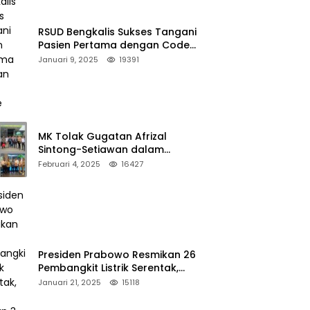
RSUD Bengkalis Sukses Tangani
Pasien Pertama dengan Code
Stroke
Januari 9, 2025
19391
MK Tolak Gugatan Afrizal
Sintong-Setiawan dalam
Sengketa Pilkada Rokan Hilir
Februari 4, 2025
16427
Presiden Prabowo Resmikan 26
Pembangkit Listrik Serentak,
PLTA Asahan 3 Jadi Sorotan
Januari 21, 2025
15118