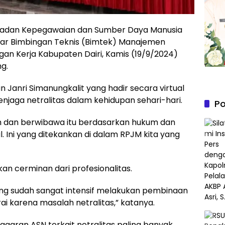
adan Kepegawaian dan Sumber Daya Manusia
ar Bimbingan Teknis (Bimtek) Manajemen
ngan Kerja Kabupaten Dairi, Kamis (19/9/2024)
ng.
 Janri Simanungkalit yang hadir secara virtual
jaga netralitas dalam kehidupan sehari-hari.
Po
ih dan berwibawa itu berdasarkan hukum dan
l. Ini yang ditekankan di dalam RPJM kita yang
an cerminan dari profesionalitas.
yang sudah sangat intensif melakukan pembinaan
i karena masalah netralitas,” katanya.
ggaran ASN terkait netralitas paling banyak