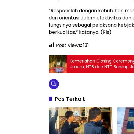
“Responslah dengan kebutuhan masy
dan orientasi dalam efektivitas dan
fungsinya sebagai pelaksana kebija
berkualitas,” katanya. (Rls)
Post Views:
131
Kemeriahan Closing Ceremony
Umum, NTB dan NTT Bersiap J
Pos Terkait