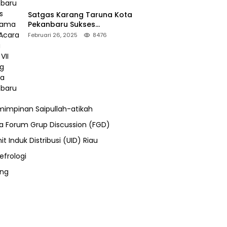
Satgas Karang Taruna Kota
Pekanbaru Sukses
Mengamankan Acara Temu
Februari 26, 2025
8476
Karya VII Karang Taruna
Pekanbaru
impinan Saipullah-atikah
ra Forum Grup Discussion (FGD)
it Induk Distribusi (UID) Riau
efrologi
ung