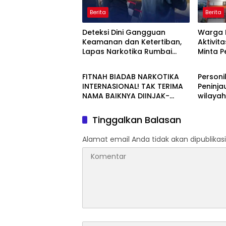
Berita
Berita
Deteksi Dini Gangguan
Warga 
Keamanan dan Ketertiban,
Aktivita
Lapas Narkotika Rumbai
Minta 
Berita
Berita
Gelar Razia Rutin Blok Hunian
Periksa
Aktivit
FITNAH BIADAB NARKOTIKA
Personi
Jalan T
INTERNASIONAL! TAK TERIMA
Peninja
NAMA BAIKNYA DIINJAK-
wilaya
INJAK, ANDI MORENA DECLARE
WAR: SIAP Bantai DAN SERET
Tinggalkan Balasan
AKUN PEMBUNUH KARAKTER
KE PENJARA POLDA KEPRI!
Alamat email Anda tidak akan dipublikasi