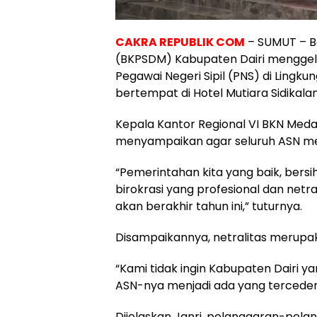
CAKRA REPUBLIK COM
– SUMUT – B
(BKPSDM) Kabupaten Dairi menggel
Pegawai Negeri Sipil (PNS) di Lingku
bertempat di Hotel Mutiara Sidikala
Kepala Kantor Regional VI BKN Medan
menyampaikan agar seluruh ASN men
“Pemerintahan kita yang baik, bers
birokrasi yang profesional dan netra
akan berakhir tahun ini,” tuturnya.
Disampaikannya, netralitas merupak
“Kami tidak ingin Kabupaten Dairi 
ASN-nya menjadi ada yang tercedera
Dijelaskan Janri, pelanggaran-pelan