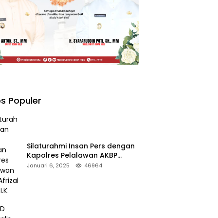
s Populer
Silaturahmi Insan Pers dengan
Kapolres Pelalawan AKBP
Afrizal Asri, S.I.K.
Januari 6, 2025
46964