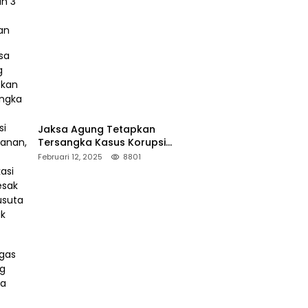
Jaksa Agung Tetapkan
Tersangka Kasus Korupsi
Kehutanan, DPP Advokasi IPJI
Februari 12, 2025
8801
Desak Pengusutan Pajak RAPP