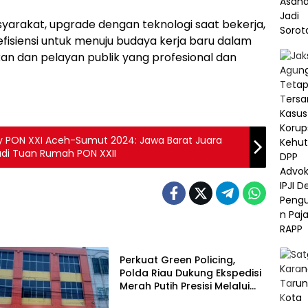
arakat, upgrade dengan teknologi saat bekerja,
 efisiensi untuk menuju budaya kerja baru dalam
kan dan pelayan publik yang profesional dan
 PON XXI Aceh-Sumut 2024: Jawa Barat Juara
adi Tuan Rumah PON XXII
Berita
Perkuat Green Policing,
Polda Riau Dukung Ekspedisi
Merah Putih Presisi Melalui
Pelatihan Penanaman