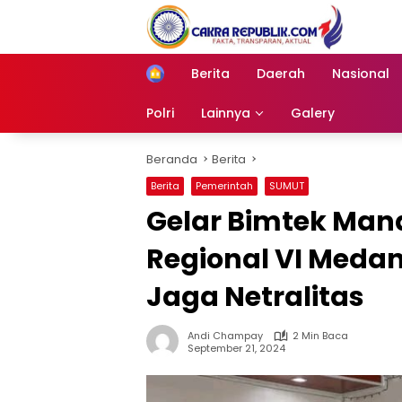
Langsung
ke
konten
Berita
Daerah
Nasional
Home
Polri
Lainnya
Galery
Beranda
Berita
Berita
Pemerintah
SUMUT
Gelar Bimtek Man
Regional VI Medan
Jaga Netralitas
Andi Champay
2 Min Baca
September 21, 2024