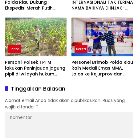
Polda Riau Dukung
INTERNASIONAL! TAK TERIMA
Ekspedisi Merah Putih
NAMA BAIKNYA DIINJAK-
Presisi Melalui Pelatihan
INJAK, ANDI MORENA
Penanaman Mangrove
DECLARE WAR: SIAP Bantai
DAN SERET AKUN PEMBUNUH
KARAKTER KE PENJARA
POLDA KEPRI!
Berita
Berita
Personil Polsek TPTM
Personel Brimob Polda Riau
lakukan Peninjauan jagung
Raih Medali Emas MMA,
pipil di wilayah hukum
Lolos ke Kejurprov dan
Polsek TPTM
Porprov
Tinggalkan Balasan
Alamat email Anda tidak akan dipublikasikan.
Ruas yang
wajib ditandai
*