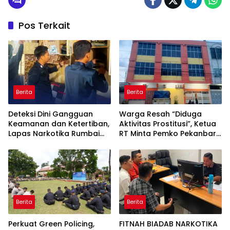
Pos Terkait
Berita
Berita
Deteksi Dini Gangguan
Warga Resah “Diduga
Keamanan dan Ketertiban,
Aktivitas Prostitusi”, Ketua
Lapas Narkotika Rumbai
RT Minta Pemko Pekanbaru
Gelar Razia Rutin Blok
Periksa Legalitas dan
Hunian
Aktivitas Z Homestay di
Jalan Tanjung Datuk
Berita
Berita
Perkuat Green Policing,
FITNAH BIADAB NARKOTIKA