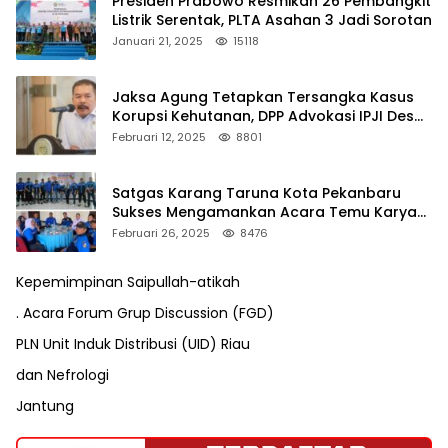
Presiden Prabowo Resmikan 26 Pembangkit
Listrik Serentak, PLTA Asahan 3 Jadi Sorotan
Januari 21, 2025
15118
Jaksa Agung Tetapkan Tersangka Kasus
Korupsi Kehutanan, DPP Advokasi IPJI Desak
Pengusutan Pajak RAPP
Februari 12, 2025
8801
Satgas Karang Taruna Kota Pekanbaru
Sukses Mengamankan Acara Temu Karya
VII Karang Taruna Pekanbaru
Februari 26, 2025
8476
Kepemimpinan Saipullah-atikah
. Acara Forum Grup Discussion (FGD)
PLN Unit Induk Distribusi (UID) Riau
dan Nefrologi
Jantung