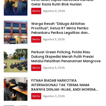
Gelar Razia Rutin Blok Hunian
Berita
Agustus 6, 2026
Warga Resah “Diduga Aktivitas
Prostitusi”, Ketua RT Minta Pemko
Pekanbaru Periksa Legalitas dan
Aktivitas Z Homestay di Jalan Tanjung
Berita
Agustus 5, 2026
Datuk
Perkuat Green Policing, Polda Riau
Dukung Ekspedisi Merah Putih Presisi
Melalui Pelatihan Penanaman Mangrove
Berita
Agustus 5, 2026
FITNAH BIADAB NARKOTIKA
INTERNASIONAL! TAK TERIMA NAMA
BAIKNYA DIINJAK-INJAK, ANDI MORENA
DECLARE WAR: SIAP Bantai DAN SERET
Berita
Agustus 3, 2026
AKUN PEMBUNUH KARAKTER KE PENJARA
POLDA KEPRI!