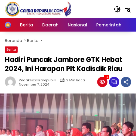
Langsung
ke
konten
Berita
Daerah
Nasional
Pemerintah
Ro
Home
Beranda
Berita
Berita
Hadiri Puncak Jambore GTK Hebat
2024, Ini Harapan Plt Kadisdik Riau
114
Redaksicakrarepublik
2 Min Baca
November 7, 2024