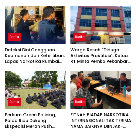
Berita
Berita
Deteksi Dini Gangguan
Warga Resah “Diduga
Keamanan dan Ketertiban,
Aktivitas Prostitusi”, Ketua
Lapas Narkotika Rumbai
RT Minta Pemko Pekanbaru
Gelar Razia Rutin Blok
Periksa Legalitas dan
Hunian
Aktivitas Z Homestay di
Jalan Tanjung Datuk
Berita
Berita
Perkuat Green Policing,
FITNAH BIADAB NARKOTIKA
Polda Riau Dukung
INTERNASIONAL! TAK TERIMA
Ekspedisi Merah Putih
NAMA BAIKNYA DIINJAK-
Presisi Melalui Pelatihan
INJAK, ANDI MORENA