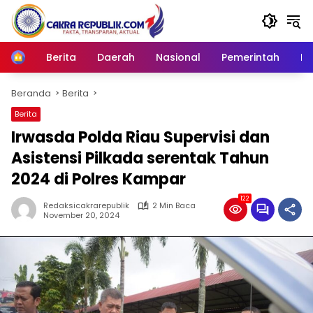
Langsung
ke
konten
Berita
Daerah
Nasional
Pemerintah
Ro
Home
Beranda
Berita
Berita
Irwasda Polda Riau Supervisi dan
Asistensi Pilkada serentak Tahun
2024 di Polres Kampar
122
Redaksicakrarepublik
2 Min Baca
November 20, 2024