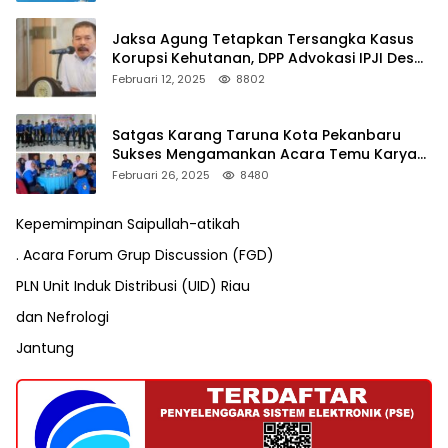
Jaksa Agung Tetapkan Tersangka Kasus
Korupsi Kehutanan, DPP Advokasi IPJI Desak
Pengusutan Pajak RAPP
Februari 12, 2025
8802
Satgas Karang Taruna Kota Pekanbaru
Sukses Mengamankan Acara Temu Karya
VII Karang Taruna Pekanbaru
Februari 26, 2025
8480
Kepemimpinan Saipullah-atikah
. Acara Forum Grup Discussion (FGD)
PLN Unit Induk Distribusi (UID) Riau
dan Nefrologi
Jantung