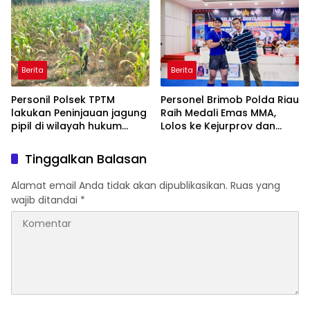
Penanaman Mangrove
DECLARE WAR: SIAP Bantai
DAN SERET AKUN PEMBUNUH
KARAKTER KE PENJARA
POLDA KEPRI!
Berita
Berita
Personil Polsek TPTM
Personel Brimob Polda Riau
lakukan Peninjauan jagung
Raih Medali Emas MMA,
pipil di wilayah hukum
Lolos ke Kejurprov dan
Polsek TPTM
Porprov
Tinggalkan Balasan
Alamat email Anda tidak akan dipublikasikan.
Ruas yang
wajib ditandai
*