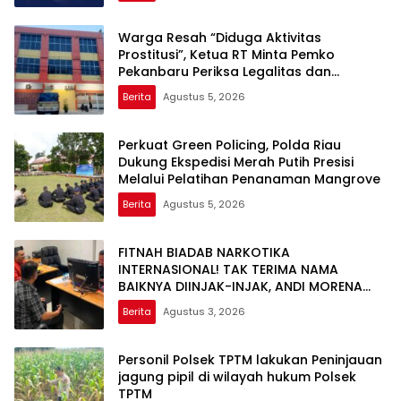
Warga Resah “Diduga Aktivitas
Prostitusi”, Ketua RT Minta Pemko
Pekanbaru Periksa Legalitas dan
Aktivitas Z Homestay di Jalan Tanjung
Berita
Agustus 5, 2026
Datuk
Perkuat Green Policing, Polda Riau
Dukung Ekspedisi Merah Putih Presisi
Melalui Pelatihan Penanaman Mangrove
Berita
Agustus 5, 2026
FITNAH BIADAB NARKOTIKA
INTERNASIONAL! TAK TERIMA NAMA
BAIKNYA DIINJAK-INJAK, ANDI MORENA
DECLARE WAR: SIAP Bantai DAN SERET
Berita
Agustus 3, 2026
AKUN PEMBUNUH KARAKTER KE PENJARA
POLDA KEPRI!
Personil Polsek TPTM lakukan Peninjauan
jagung pipil di wilayah hukum Polsek
TPTM