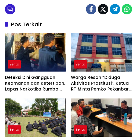
Pos Terkait
Berita
Berita
Deteksi Dini Gangguan
Warga Resah “Diduga
Keamanan dan Ketertiban,
Aktivitas Prostitusi”, Ketua
Lapas Narkotika Rumbai
RT Minta Pemko Pekanbaru
Gelar Razia Rutin Blok
Periksa Legalitas dan
Hunian
Aktivitas Z Homestay di
Jalan Tanjung Datuk
Berita
Berita