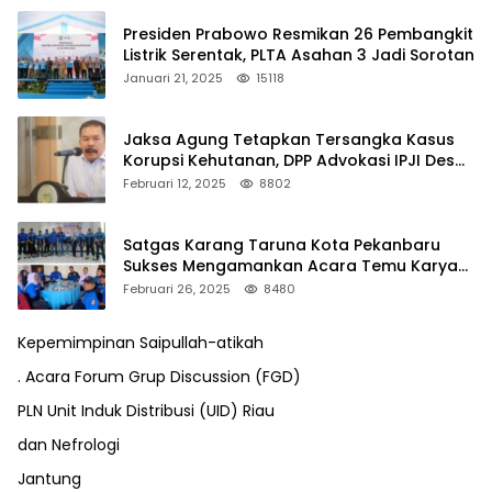
Presiden Prabowo Resmikan 26 Pembangkit
Listrik Serentak, PLTA Asahan 3 Jadi Sorotan
Januari 21, 2025
15118
Jaksa Agung Tetapkan Tersangka Kasus
Korupsi Kehutanan, DPP Advokasi IPJI Desak
Pengusutan Pajak RAPP
Februari 12, 2025
8802
Satgas Karang Taruna Kota Pekanbaru
Sukses Mengamankan Acara Temu Karya
VII Karang Taruna Pekanbaru
Februari 26, 2025
8480
Kepemimpinan Saipullah-atikah
. Acara Forum Grup Discussion (FGD)
PLN Unit Induk Distribusi (UID) Riau
dan Nefrologi
Jantung