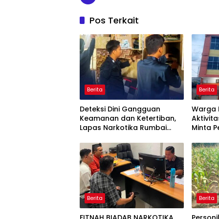
Pos Terkait
Berita
Berita
Deteksi Dini Gangguan
Warga 
Keamanan dan Ketertiban,
Aktivita
Lapas Narkotika Rumbai
Minta 
Gelar Razia Rutin Blok Hunian
Periksa
Aktivit
Jalan T
Berita
Berita
FITNAH BIADAB NARKOTIKA
Personi