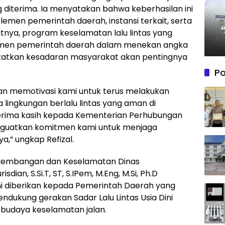
diterima. Ia menyatakan bahwa keberhasilan ini
 elemen pemerintah daerah, instansi terkait, serta
utnya, program keselamatan lalu lintas yang
mitmen pemerintah daerah dalam menekan angka
ngkatkan kesadaran masyarakat akan pentingnya
Po
an memotivasi kami untuk terus melakukan
a lingkungan berlalu lintas yang aman di
erima kasih kepada Kementerian Perhubungan
menguatkan komitmen kami untuk menjaga
a,” ungkap Refizal.
engembangan dan Keselamatan Dinas
an, S.Si.T, ST, S.IPem, M.Eng, M.Si, Ph.D
i diberikan kepada Pemerintah Daerah yang
endukung gerakan Sadar Lalu Lintas Usia Dini
budaya keselamatan jalan.