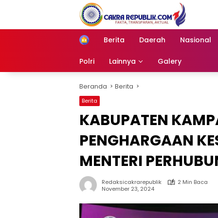
Langsung
ke
konten
Berita
Daerah
Nasional
Home
Polri
Lainnya
Galery
Beranda
Berita
Berita
KABUPATEN KAMPA
PENGHARGAAN KE
MENTERI PERHUB
Redaksicakrarepublik
2 Min Baca
November 23, 2024