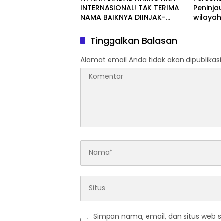
INTERNASIONAL! TAK TERIMA
Peninja
NAMA BAIKNYA DIINJAK-
wilaya
INJAK, ANDI MORENA DECLARE
WAR: SIAP Bantai DAN SERET
Tinggalkan Balasan
AKUN PEMBUNUH KARAKTER
KE PENJARA POLDA KEPRI!
Alamat email Anda tidak akan dipublikasi
Simpan nama, email, dan situs web 