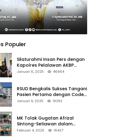
s Populer
Silaturahmi Insan Pers dengan
Kapolres Pelalawan AKBP
Afrizal Asri, S.I.K.
Januari 6, 2025
46964
RSUD Bengkalis Sukses Tangani
Pasien Pertama dengan Code
Stroke
Januari 9, 2025
19392
MK Tolak Gugatan Afrizal
Sintong-Setiawan dalam
Sengketa Pilkada Rokan Hilir
Februari 4, 2025
16427