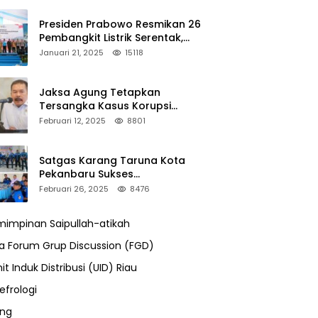
Presiden Prabowo Resmikan 26
Pembangkit Listrik Serentak,
PLTA Asahan 3 Jadi Sorotan
Januari 21, 2025
15118
Jaksa Agung Tetapkan
Tersangka Kasus Korupsi
Kehutanan, DPP Advokasi IPJI
Februari 12, 2025
8801
Desak Pengusutan Pajak RAPP
Satgas Karang Taruna Kota
Pekanbaru Sukses
Mengamankan Acara Temu
Februari 26, 2025
8476
Karya VII Karang Taruna
Pekanbaru
impinan Saipullah-atikah
ra Forum Grup Discussion (FGD)
it Induk Distribusi (UID) Riau
efrologi
ung