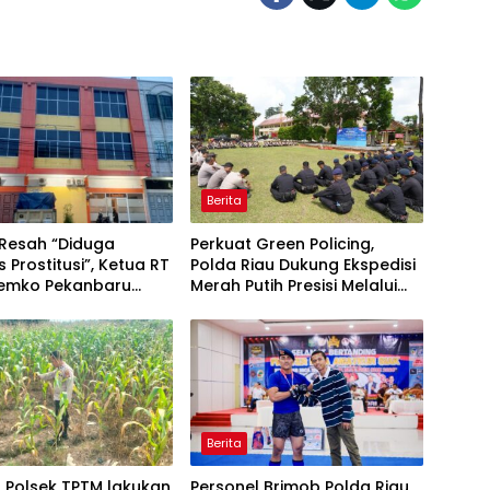
Berita
Resah “Diduga
Perkuat Green Policing,
s Prostitusi”, Ketua RT
Polda Riau Dukung Ekspedisi
Pemko Pekanbaru
Merah Putih Presisi Melalui
 Legalitas dan
Pelatihan Penanaman
as Z Homestay di
Mangrove
anjung Datuk
Berita
l Polsek TPTM lakukan
Personel Brimob Polda Riau