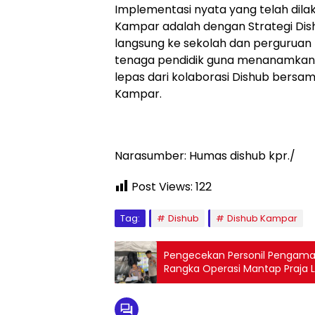
Implementasi nyata yang telah dil
Kampar adalah dengan Strategi Dis
langsung ke sekolah dan perguruan
tenaga pendidik guna menanamkan ni
lepas dari kolaborasi Dishub bers
Kampar.
Narasumber: Humas dishub kpr./
Post Views:
122
Tag:
Dishub
Dishub Kampar
Pengecekan Personil Pengama
Rangka Operasi Mantap Praja 