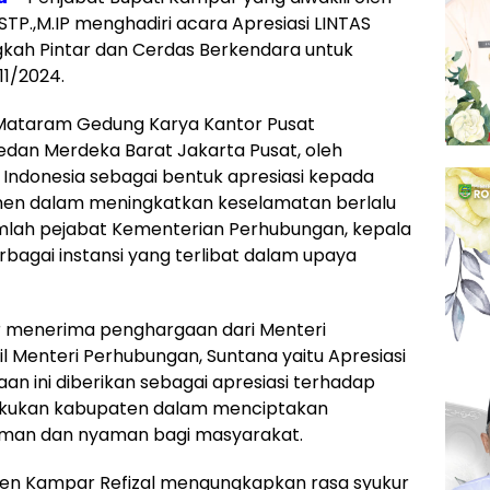
STP.,M.IP menghadiri acara Apresiasi LINTAS
kah Pintar dan Cerdas Berkendara untuk
11/2024.
g Mataram Gedung Karya Kantor Pusat
dan Merdeka Barat Jakarta Pusat, oleh
Indonesia sebagai bentuk apresiasi kepada
men dalam meningkatkan keselamatan berlalu
sejumlah pejabat Kementerian Perhubungan, kepala
rbagai instansi yang terlibat dalam upaya
r menerima penghargaan dari Menteri
l Menteri Perhubungan, Suntana yaitu Apresiasi
an ini diberikan sebagai apresiasi terhadap
lakukan kabupaten dalam menciptakan
 aman dan nyaman bagi masyarakat.
en Kampar Refizal mengungkapkan rasa syukur