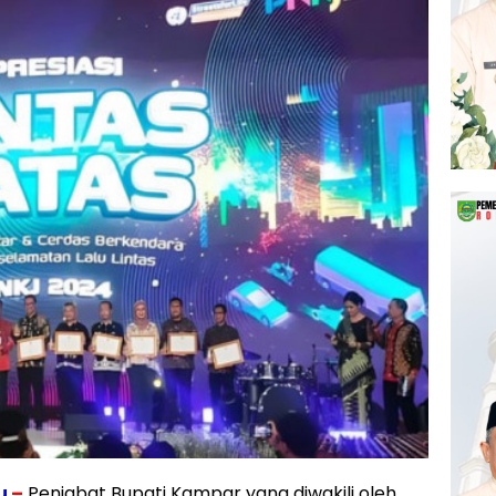
u
–
Penjabat Bupati Kampar yang diwakili oleh