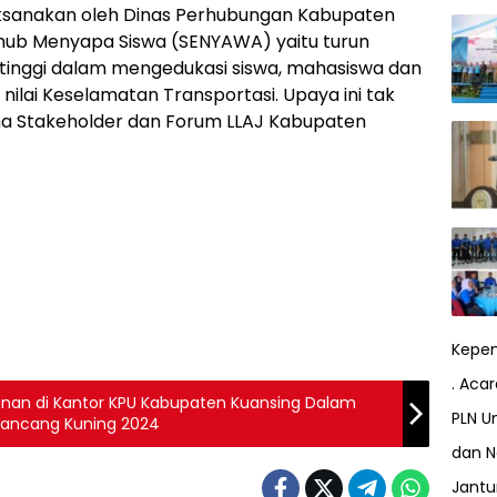
aksanakan oleh Dinas Perhubungan Kabupaten
hub Menyapa Siswa (SENYAWA) yaitu turun
 tinggi dalam mengedukasi siswa, mahasiswa dan
lai Keselamatan Transportasi. Upaya ini tak
ama Stakeholder dan Forum LLAJ Kabupaten
Kepem
. Aca
nan di Kantor KPU Kabupaten Kuansing Dalam
PLN Un
Lancang Kuning 2024
dan N
Jant