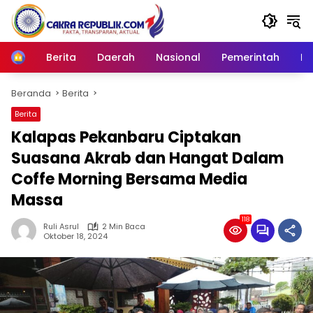
Langsung
ke
konten
Berita
Daerah
Nasional
Pemerintah
Ro
Home
Beranda
Berita
Berita
Kalapas Pekanbaru Ciptakan
Suasana Akrab dan Hangat Dalam
Coffe Morning Bersama Media
Massa
118
Ruli Asrul
2 Min Baca
Oktober 18, 2024