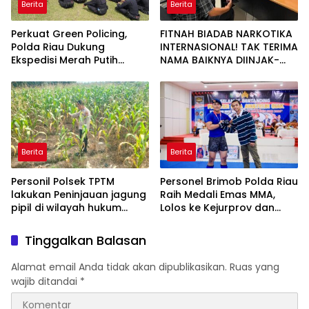
Berita
Berita
Perkuat Green Policing,
FITNAH BIADAB NARKOTIKA
Polda Riau Dukung
INTERNASIONAL! TAK TERIMA
Ekspedisi Merah Putih
NAMA BAIKNYA DIINJAK-
Presisi Melalui Pelatihan
INJAK, ANDI MORENA
Penanaman Mangrove
DECLARE WAR: SIAP Bantai
DAN SERET AKUN PEMBUNUH
KARAKTER KE PENJARA
POLDA KEPRI!
Berita
Berita
Personil Polsek TPTM
Personel Brimob Polda Riau
lakukan Peninjauan jagung
Raih Medali Emas MMA,
pipil di wilayah hukum
Lolos ke Kejurprov dan
Polsek TPTM
Porprov
Tinggalkan Balasan
Alamat email Anda tidak akan dipublikasikan.
Ruas yang
wajib ditandai
*