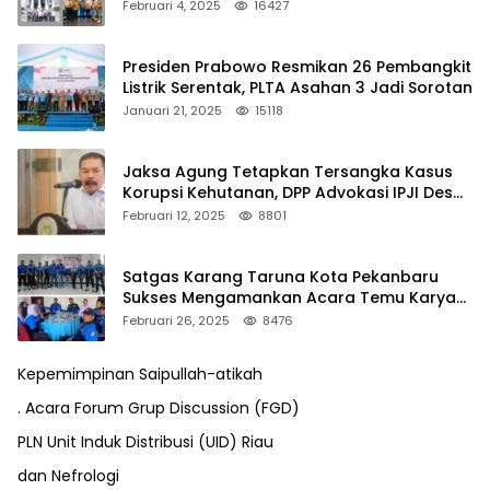
Februari 4, 2025
16427
Presiden Prabowo Resmikan 26 Pembangkit
Listrik Serentak, PLTA Asahan 3 Jadi Sorotan
Januari 21, 2025
15118
Jaksa Agung Tetapkan Tersangka Kasus
Korupsi Kehutanan, DPP Advokasi IPJI Desak
Pengusutan Pajak RAPP
Februari 12, 2025
8801
Satgas Karang Taruna Kota Pekanbaru
Sukses Mengamankan Acara Temu Karya
VII Karang Taruna Pekanbaru
Februari 26, 2025
8476
Kepemimpinan Saipullah-atikah
. Acara Forum Grup Discussion (FGD)
PLN Unit Induk Distribusi (UID) Riau
dan Nefrologi