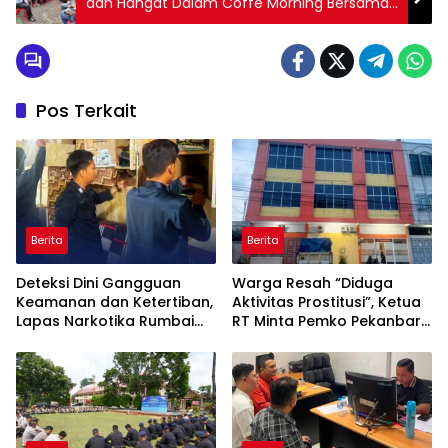
dan Hangat Dalam Coffe Morning Bersama
Media Massa
Pos Terkait
Berita
Berita
Deteksi Dini Gangguan
Warga Resah “Diduga
Keamanan dan Ketertiban,
Aktivitas Prostitusi”, Ketua
Lapas Narkotika Rumbai
RT Minta Pemko Pekanbaru
Gelar Razia Rutin Blok
Periksa Legalitas dan
Hunian
Aktivitas Z Homestay di
Jalan Tanjung Datuk