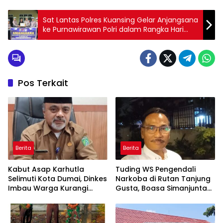
Sat Lantas Polres Kuansing Gelar Anjangsana
ke Purnawirawan Polri dalam Rangka Hari
Lalu Lintas Bhayangkara ke-69
Pos Terkait
Berita
Berita
Kabut Asap Karhutla
Tuding WS Pengendali
Selimuti Kota Dumai, Dinkes
Narkoba di Rutan Tanjung
Imbau Warga Kurangi
Gusta, Boasa Simanjuntak:
Aktivitas Luar Rumah
Ada Dugaan Upaya
Pemerasan