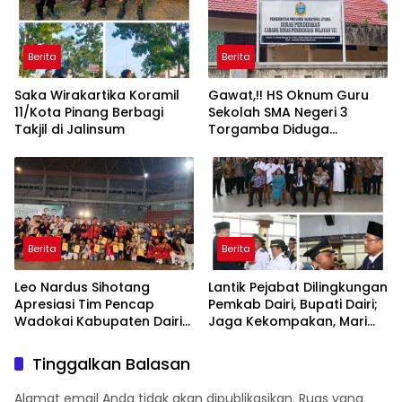
Berita
Berita
Saka Wirakartika Koramil
Gawat,!! HS Oknum Guru
11/Kota Pinang Berbagi
Sekolah SMA Negeri 3
Takjil di Jalinsum
Torgamba Diduga
Palsukan Identitas Demi
Lulus PPPK, Kacapdis
Rantau Prapat Jangan
Diam
Berita
Berita
Leo Nardus Sihotang
Lantik Pejabat Dilingkungan
Apresiasi Tim Pencap
Pemkab Dairi, Bupati Dairi;
Wadokai Kabupaten Dairi
Jaga Kekompakan, Mari
Yang Raih Medali Emas
Tulus Mengabdi Kepada
Masyarakat
Tinggalkan Balasan
Alamat email Anda tidak akan dipublikasikan.
Ruas yang