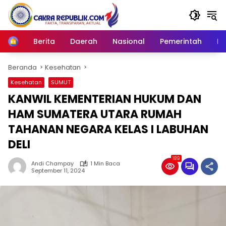
Langsung
ke
konten
Berita
Daerah
Nasional
Pemerintah
Ro
Home
Beranda
Kesehatan
Kesehatan
SUMUT
KANWIL KEMENTERIAN HUKUM DAN
HAM SUMATERA UTARA RUMAH
TAHANAN NEGARA KELAS I LABUHAN
DELI
189
Andi Champay
1 Min Baca
September 11, 2024