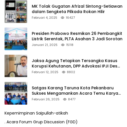
MK Tolak Gugatan Afrizal Sintong-Setiawan
dalam Sengketa Pilkada Rokan Hilir
Februari 4, 2025
16427
Presiden Prabowo Resmikan 26 Pembangkit
Listrik Serentak, PLTA Asahan 3 Jadi Sorotan
Januari 21, 2025
15118
Jaksa Agung Tetapkan Tersangka Kasus
Korupsi Kehutanan, DPP Advokasi IPJI Desak
Pengusutan Pajak RAPP
Februari 12, 2025
8802
Satgas Karang Taruna Kota Pekanbaru
Sukses Mengamankan Acara Temu Karya
VII Karang Taruna Pekanbaru
Februari 26, 2025
8477
Kepemimpinan Saipullah-atikah
. Acara Forum Grup Discussion (FGD)