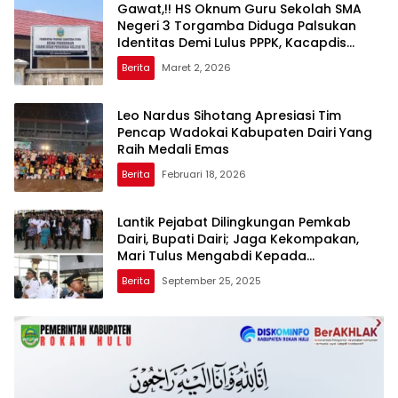
Gawat,!! HS Oknum Guru Sekolah SMA
Negeri 3 Torgamba Diduga Palsukan
Identitas Demi Lulus PPPK, Kacapdis
Rantau Prapat Jangan Diam
Berita
Maret 2, 2026
Leo Nardus Sihotang Apresiasi Tim
Pencap Wadokai Kabupaten Dairi Yang
Raih Medali Emas
Berita
Februari 18, 2026
Lantik Pejabat Dilingkungan Pemkab
Dairi, Bupati Dairi; Jaga Kekompakan,
Mari Tulus Mengabdi Kepada
Masyarakat
Berita
September 25, 2025