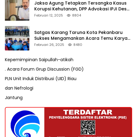
Jaksa Agung Tetapkan Tersangka Kasus
Korupsi Kehutanan, DPP Advokasi IPJI Desak
Pengusutan Pajak RAPP
Februari 12, 2025
8804
Satgas Karang Taruna Kota Pekanbaru
Sukses Mengamankan Acara Temu Karya
VII Karang Taruna Pekanbaru
Februari 26, 2025
8480
Kepemimpinan Saipullah-atikah
. Acara Forum Grup Discussion (FGD)
PLN Unit Induk Distribusi (UID) Riau
dan Nefrologi
Jantung