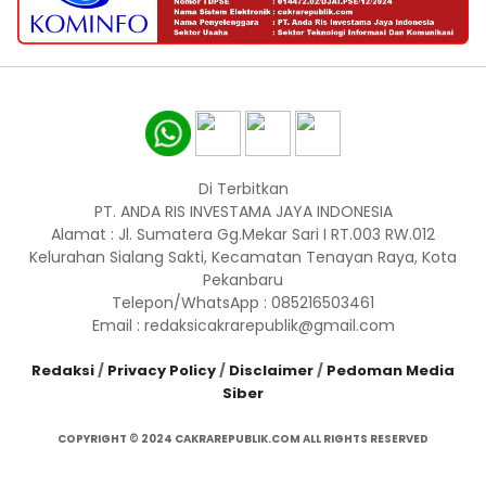
Di Terbitkan
PT. ANDA RIS INVESTAMA JAYA INDONESIA
Alamat : Jl. Sumatera Gg.Mekar Sari I RT.003 RW.012
Kelurahan Sialang Sakti, Kecamatan Tenayan Raya, Kota
Pekanbaru
Telepon/WhatsApp : 085216503461
Email : redaksicakrarepublik@gmail.com
Redaksi
/
Privacy Policy
/
Disclaimer
/
Pedoman Media
Siber
COPYRIGHT © 2024 CAKRAREPUBLIK.COM ALL RIGHTS RESERVED