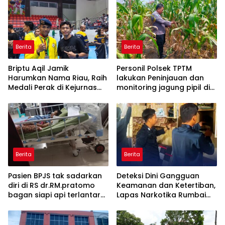
Berita
Berita
Briptu Aqil Jamik
Personil Polsek TPTM
Harumkan Nama Riau, Raih
lakukan Peninjauan dan
Medali Perak di Kejurnas
monitoring jagung pipil di
Muaythai
wilayah hukum Polsek
TPTM
Berita
Berita
Pasien BPJS tak sadarkan
Deteksi Dini Gangguan
diri di RS dr.RM.pratomo
Keamanan dan Ketertiban,
bagan siapi api terlantar
Lapas Narkotika Rumbai
18 jam menunggu rujukan
Gelar Razia Rutin Blok
ke RS di pekanbaru
Hunian