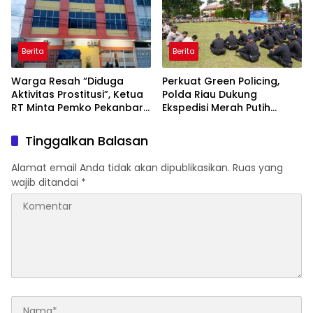
Berita
Berita
Warga Resah “Diduga
Perkuat Green Policing,
Aktivitas Prostitusi”, Ketua
Polda Riau Dukung
RT Minta Pemko Pekanbaru
Ekspedisi Merah Putih
Periksa Legalitas dan
Presisi Melalui Pelatihan
Aktivitas Z Homestay di
Penanaman Mangrove
Tinggalkan Balasan
Jalan Tanjung Datuk
Alamat email Anda tidak akan dipublikasikan.
Ruas yang
wajib ditandai
*