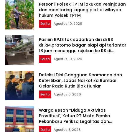
Personil Polsek TPTM lakukan Peninjauan
dan monitoring jagung pipil di wilayah
hukum Polsek TPTM
Berita
Agustus 10, 2026
Pasien BPJS tak sadarkan diri di RS
dr.RM.pratomo bagan siapi api terlantar
18 jam menunggu rujukan ke RS di
pekanbaru
Berita
Agustus 10, 2026
Deteksi Dini Gangguan Keamanan dan
Ketertiban, Lapas Narkotika Rumbai
Gelar Razia Rutin Blok Hunian
Berita
Agustus 6, 2026
Warga Resah “Diduga Aktivitas
Prostitusi”, Ketua RT Minta Pemko
Pekanbaru Periksa Legalitas dan
Aktivitas Z Homestay di Jalan Tanjung
Berita
Agustus 5, 2026