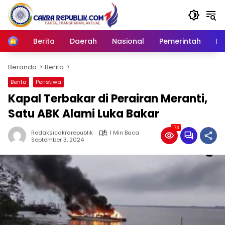
Langsung
ke
konten
Berita
Daerah
Nasional
Pemerintah
Ro
Home
Beranda
Berita
Berita
Peristiwa
Kapal Terbakar di Perairan Meranti,
Satu ABK Alami Luka Bakar
173
Redaksicakrarepublik
1 Min Baca
September 3, 2024