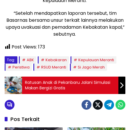
Kepulauan Meranti.
“Setelah mendapatkan laporan tersebut, tim
Basarnas bersama unsur terkait lainnya melakukan
upaya uvakuasi dan pemadaman Kebakatan kapal,”
sebutnya.
Post Views:
173
Tag:
ABK
Kebakaran
Kepulauan Meranti
Peristiwa
RSUD Meranti
Si Jago Merah
Ratusan Anak di Pekanbaru Jalani Simulasi
Makan Bergizi Gratis
Pos Terkait