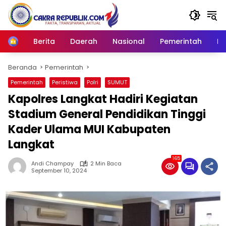
Langsung
ke
konten
Berita
Daerah
Nasional
Pemerintah
Ro
Home
Beranda
Pemerintah
Pemerintah
Peristiwa
Polri
SUMUT
Kapolres Langkat Hadiri Kegiatan
Stadium General Pendidikan Tinggi
Kader Ulama MUI Kabupaten
Langkat
165
Andi Champay
2 Min Baca
September 10, 2024