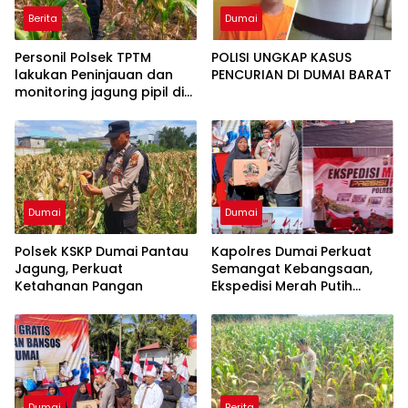
Berita
Dumai
Personil Polsek TPTM
POLISI UNGKAP KASUS
lakukan Peninjauan dan
PENCURIAN DI DUMAI BARAT
monitoring jagung pipil di
wilayah hukum Polsek
TPTM
Dumai
Dumai
Polsek KSKP Dumai Pantau
Kapolres Dumai Perkuat
Jagung, Perkuat
Semangat Kebangsaan,
Ketahanan Pangan
Ekspedisi Merah Putih
Presisi 2026 Hadirkan Aksi
Nyata untuk Rakyat
Dumai
Berita