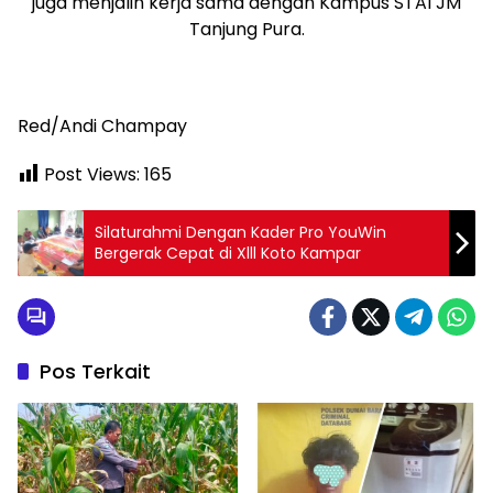
juga menjalin kerja sama dengan Kampus STAI JM
Tanjung Pura.
Red/Andi Champay
Post Views:
165
Silaturahmi Dengan Kader Pro YouWin
Bergerak Cepat di Xlll Koto Kampar
Pos Terkait