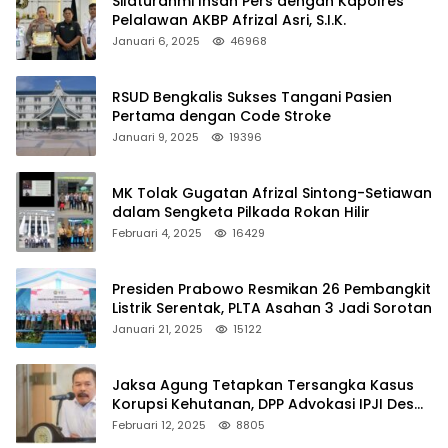
Silaturahmi Insan Pers dengan Kapolres
Pelalawan AKBP Afrizal Asri, S.I.K.
Januari 6, 2025
46968
RSUD Bengkalis Sukses Tangani Pasien
Pertama dengan Code Stroke
Januari 9, 2025
19396
MK Tolak Gugatan Afrizal Sintong-Setiawan
dalam Sengketa Pilkada Rokan Hilir
Februari 4, 2025
16429
Presiden Prabowo Resmikan 26 Pembangkit
Listrik Serentak, PLTA Asahan 3 Jadi Sorotan
Januari 21, 2025
15122
Jaksa Agung Tetapkan Tersangka Kasus
Korupsi Kehutanan, DPP Advokasi IPJI Desak
Pengusutan Pajak RAPP
Februari 12, 2025
8805