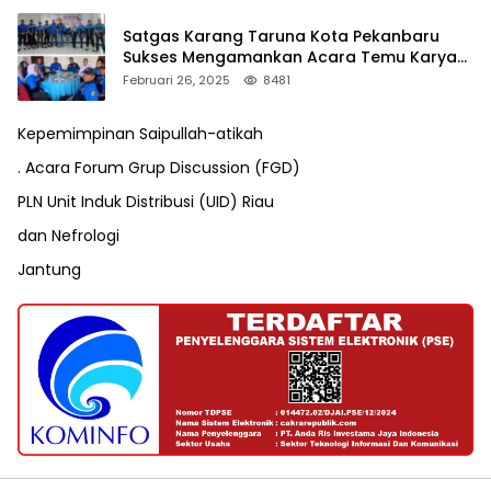
Satgas Karang Taruna Kota Pekanbaru
Sukses Mengamankan Acara Temu Karya
VII Karang Taruna Pekanbaru
Februari 26, 2025
8481
Kepemimpinan Saipullah-atikah
. Acara Forum Grup Discussion (FGD)
PLN Unit Induk Distribusi (UID) Riau
dan Nefrologi
Jantung