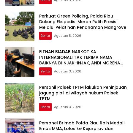
Datuk
Perkuat Green Policing, Polda Riau
Dukung Ekspedisi Merah Putih Presisi
Melalui Pelatihan Penanaman Mangrove
Berita
Agustus 5, 2026
FITNAH BIADAB NARKOTIKA
INTERNASIONAL! TAK TERIMA NAMA
BAIKNYA DIINJAK-INJAK, ANDI MORENA
DECLARE WAR: SIAP Bantai DAN SERET
Berita
Agustus 3, 2026
AKUN PEMBUNUH KARAKTER KE PENJARA
POLDA KEPRI!
Personil Polsek TPTM lakukan Peninjauan
jagung pipil di wilayah hukum Polsek
TPTM
Berita
Agustus 3, 2026
Personel Brimob Polda Riau Raih Medali
Emas MMA, Lolos ke Kejurprov dan