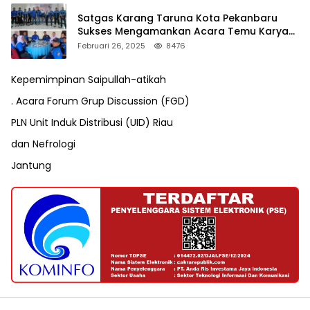
Satgas Karang Taruna Kota Pekanbaru
Sukses Mengamankan Acara Temu Karya
VII Karang Taruna Pekanbaru
Februari 26, 2025
8476
Kepemimpinan Saipullah-atikah
. Acara Forum Grup Discussion (FGD)
PLN Unit Induk Distribusi (UID) Riau
dan Nefrologi
Jantung