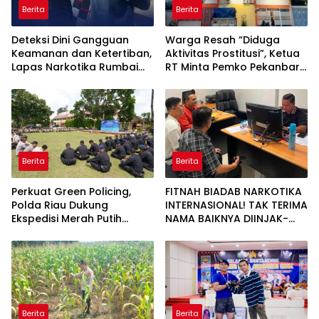
Berita
Berita
Deteksi Dini Gangguan
Warga Resah “Diduga
Keamanan dan Ketertiban,
Aktivitas Prostitusi”, Ketua
Lapas Narkotika Rumbai
RT Minta Pemko Pekanbaru
Gelar Razia Rutin Blok
Periksa Legalitas dan
Hunian
Aktivitas Z Homestay di
Jalan Tanjung Datuk
Berita
Berita
Perkuat Green Policing,
FITNAH BIADAB NARKOTIKA
Polda Riau Dukung
INTERNASIONAL! TAK TERIMA
Ekspedisi Merah Putih
NAMA BAIKNYA DIINJAK-
Presisi Melalui Pelatihan
INJAK, ANDI MORENA
Penanaman Mangrove
DECLARE WAR: SIAP Bantai
DAN SERET AKUN PEMBUNUH
KARAKTER KE PENJARA
POLDA KEPRI!
Berita
Berita