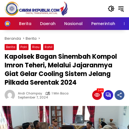
Langsung
ke
konten
Berita
Daerah
Nasional
Pemerintah
Ro
Home
Beranda
Berita
Berita
Polri
Riau
Rohil
Kapolsek Bagan Sinembah Kompol
Imron Teheri, Melalui Jajaranmya
Giat Gelar Cooling Sistem Jelang
Pilkada Serentak 2024
346
Andi Champay
1 Min Baca
September 7, 2024