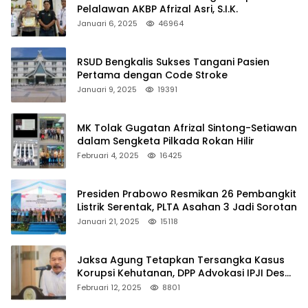
Pelalawan AKBP Afrizal Asri, S.I.K.
Januari 6, 2025
46964
RSUD Bengkalis Sukses Tangani Pasien
Pertama dengan Code Stroke
Januari 9, 2025
19391
MK Tolak Gugatan Afrizal Sintong-Setiawan
dalam Sengketa Pilkada Rokan Hilir
Februari 4, 2025
16425
Presiden Prabowo Resmikan 26 Pembangkit
Listrik Serentak, PLTA Asahan 3 Jadi Sorotan
Januari 21, 2025
15118
Jaksa Agung Tetapkan Tersangka Kasus
Korupsi Kehutanan, DPP Advokasi IPJI Desak
Pengusutan Pajak RAPP
Februari 12, 2025
8801