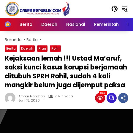
Langsung
ke
konten
Berita
Daerah
Nasional
Pemerintah
Ro
Home
Beranda
Berita
Berita
Daerah
Riau
Rohil
Kejaksaan lemah !!! Ustad Ma’aruf,
saksi kunci kasus korupsi berjamaah
ditubuh SPRH Rohil, sudah 4 kali
mangkir belum juga dijemput paksa
1648
Amron Harahap
2 Min Baca
Juni 15, 2026