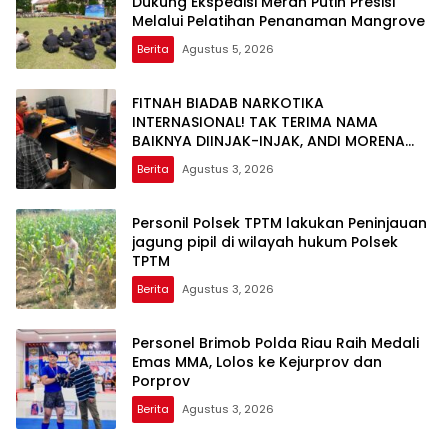
Dukung Ekspedisi Merah Putih Presisi
Melalui Pelatihan Penanaman Mangrove
Berita
Agustus 5, 2026
FITNAH BIADAB NARKOTIKA
INTERNASIONAL! TAK TERIMA NAMA
BAIKNYA DIINJAK-INJAK, ANDI MORENA
DECLARE WAR: SIAP Bantai DAN SERET
Berita
Agustus 3, 2026
AKUN PEMBUNUH KARAKTER KE PENJARA
POLDA KEPRI!
Personil Polsek TPTM lakukan Peninjauan
jagung pipil di wilayah hukum Polsek
TPTM
Berita
Agustus 3, 2026
Personel Brimob Polda Riau Raih Medali
Emas MMA, Lolos ke Kejurprov dan
Porprov
Berita
Agustus 3, 2026