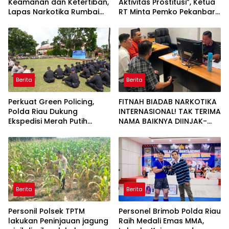
Keamanan dan Ketertiban,
Aktivitas Prostitusi”, Ketua
Lapas Narkotika Rumbai
RT Minta Pemko Pekanbaru
Gelar Razia Rutin Blok
Periksa Legalitas dan
Hunian
Aktivitas Z Homestay di
Jalan Tanjung Datuk
Berita
Berita
Perkuat Green Policing,
FITNAH BIADAB NARKOTIKA
Polda Riau Dukung
INTERNASIONAL! TAK TERIMA
Ekspedisi Merah Putih
NAMA BAIKNYA DIINJAK-
Presisi Melalui Pelatihan
INJAK, ANDI MORENA
Penanaman Mangrove
DECLARE WAR: SIAP Bantai
DAN SERET AKUN PEMBUNUH
KARAKTER KE PENJARA
POLDA KEPRI!
Berita
Berita
Personil Polsek TPTM
Personel Brimob Polda Riau
lakukan Peninjauan jagung
Raih Medali Emas MMA,