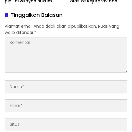
pipil di wilayah hukum
Lolos ke Kejurprov dan
Polsek TPTM
Porprov
Tinggalkan Balasan
Alamat email Anda tidak akan dipublikasikan.
Ruas yang
wajib ditandai
*