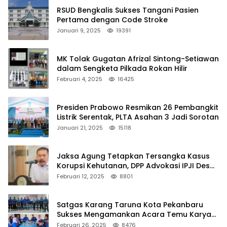
RSUD Bengkalis Sukses Tangani Pasien
Pertama dengan Code Stroke
Januari 9, 2025
19391
MK Tolak Gugatan Afrizal Sintong-Setiawan
dalam Sengketa Pilkada Rokan Hilir
Februari 4, 2025
16425
Presiden Prabowo Resmikan 26 Pembangkit
Listrik Serentak, PLTA Asahan 3 Jadi Sorotan
Januari 21, 2025
15118
Jaksa Agung Tetapkan Tersangka Kasus
Korupsi Kehutanan, DPP Advokasi IPJI Desak
Pengusutan Pajak RAPP
Februari 12, 2025
8801
Satgas Karang Taruna Kota Pekanbaru
Sukses Mengamankan Acara Temu Karya
VII Karang Taruna Pekanbaru
Februari 26, 2025
8476