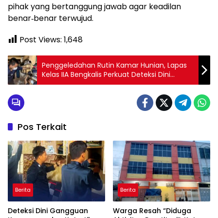
pihak yang bertanggung jawab agar keadilan
benar‑benar terwujud.
Post Views:
1,648
Penggeledahan Rutin Kamar Hunian, Lapas
Kelas IIA Bengkalis Perkuat Deteksi Dini
Gangguan Kamtib
Pos Terkait
Berita
Berita
Deteksi Dini Gangguan
Warga Resah “Diduga