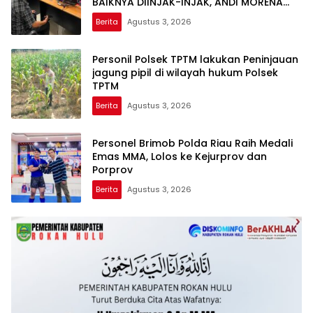
BAIKNYA DIINJAK-INJAK, ANDI MORENA
DECLARE WAR: SIAP Bantai DAN SERET
Berita
Agustus 3, 2026
AKUN PEMBUNUH KARAKTER KE PENJARA
POLDA KEPRI!
Personil Polsek TPTM lakukan Peninjauan
jagung pipil di wilayah hukum Polsek
TPTM
Berita
Agustus 3, 2026
Personel Brimob Polda Riau Raih Medali
Emas MMA, Lolos ke Kejurprov dan
Porprov
Berita
Agustus 3, 2026