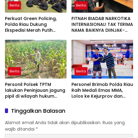
Berita
Berita
Perkuat Green Policing,
FITNAH BIADAB NARKOTIKA
Polda Riau Dukung
INTERNASIONAL! TAK TERIMA
Ekspedisi Merah Putih
NAMA BAIKNYA DIINJAK-
Presisi Melalui Pelatihan
INJAK, ANDI MORENA
Penanaman Mangrove
DECLARE WAR: SIAP Bantai
DAN SERET AKUN PEMBUNUH
KARAKTER KE PENJARA
POLDA KEPRI!
Berita
Berita
Personil Polsek TPTM
Personel Brimob Polda Riau
lakukan Peninjauan jagung
Raih Medali Emas MMA,
pipil di wilayah hukum
Lolos ke Kejurprov dan
Polsek TPTM
Porprov
Tinggalkan Balasan
Alamat email Anda tidak akan dipublikasikan.
Ruas yang
wajib ditandai
*