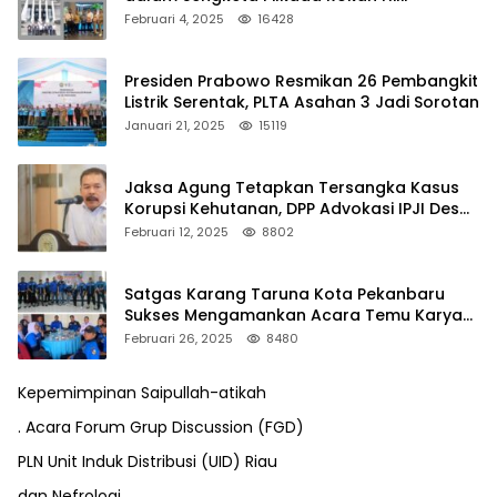
Februari 4, 2025
16428
Presiden Prabowo Resmikan 26 Pembangkit
Listrik Serentak, PLTA Asahan 3 Jadi Sorotan
Januari 21, 2025
15119
Jaksa Agung Tetapkan Tersangka Kasus
Korupsi Kehutanan, DPP Advokasi IPJI Desak
Pengusutan Pajak RAPP
Februari 12, 2025
8802
Satgas Karang Taruna Kota Pekanbaru
Sukses Mengamankan Acara Temu Karya
VII Karang Taruna Pekanbaru
Februari 26, 2025
8480
Kepemimpinan Saipullah-atikah
. Acara Forum Grup Discussion (FGD)
PLN Unit Induk Distribusi (UID) Riau
dan Nefrologi