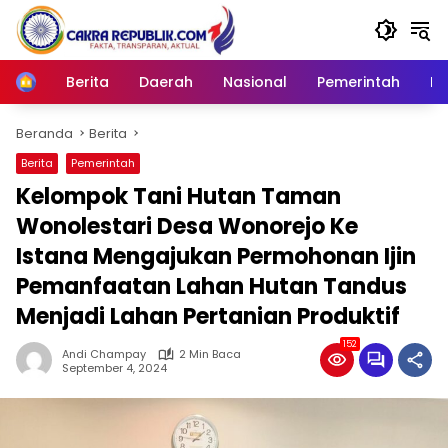
Langsung
ke
konten
Berita
Daerah
Nasional
Pemerintah
Ro
Home
Beranda
Berita
Berita
Pemerintah
Kelompok Tani Hutan Taman
Wonolestari Desa Wonorejo Ke
Istana Mengajukan Permohonan Ijin
Pemanfaatan Lahan Hutan Tandus
Menjadi Lahan Pertanian Produktif
152
Andi Champay
2 Min Baca
September 4, 2024