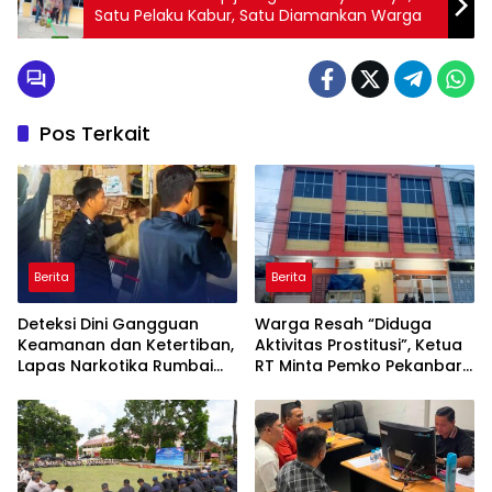
Satu Pelaku Kabur, Satu Diamankan Warga
Pos Terkait
Berita
Berita
Deteksi Dini Gangguan
Warga Resah “Diduga
Keamanan dan Ketertiban,
Aktivitas Prostitusi”, Ketua
Lapas Narkotika Rumbai
RT Minta Pemko Pekanbaru
Gelar Razia Rutin Blok
Periksa Legalitas dan
Hunian
Aktivitas Z Homestay di
Jalan Tanjung Datuk