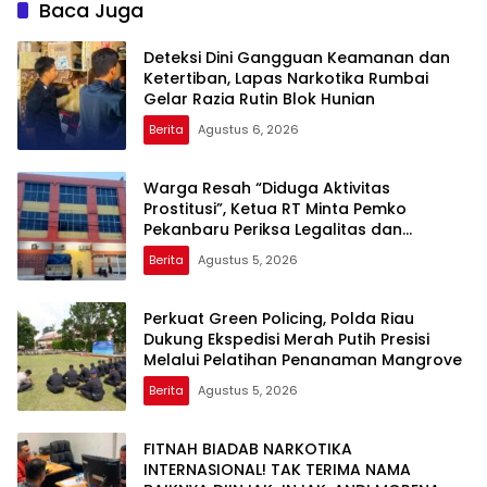
Baca Juga
Deteksi Dini Gangguan Keamanan dan
Ketertiban, Lapas Narkotika Rumbai
Gelar Razia Rutin Blok Hunian
Berita
Agustus 6, 2026
Warga Resah “Diduga Aktivitas
Prostitusi”, Ketua RT Minta Pemko
Pekanbaru Periksa Legalitas dan
Aktivitas Z Homestay di Jalan Tanjung
Berita
Agustus 5, 2026
Datuk
Perkuat Green Policing, Polda Riau
Dukung Ekspedisi Merah Putih Presisi
Melalui Pelatihan Penanaman Mangrove
Berita
Agustus 5, 2026
FITNAH BIADAB NARKOTIKA
INTERNASIONAL! TAK TERIMA NAMA