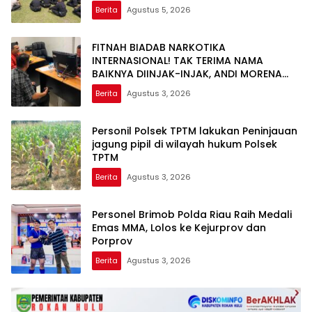
Berita
Agustus 5, 2026
FITNAH BIADAB NARKOTIKA
INTERNASIONAL! TAK TERIMA NAMA
BAIKNYA DIINJAK-INJAK, ANDI MORENA
DECLARE WAR: SIAP Bantai DAN SERET
Berita
Agustus 3, 2026
AKUN PEMBUNUH KARAKTER KE PENJARA
POLDA KEPRI!
Personil Polsek TPTM lakukan Peninjauan
jagung pipil di wilayah hukum Polsek
TPTM
Berita
Agustus 3, 2026
Personel Brimob Polda Riau Raih Medali
Emas MMA, Lolos ke Kejurprov dan
Porprov
Berita
Agustus 3, 2026