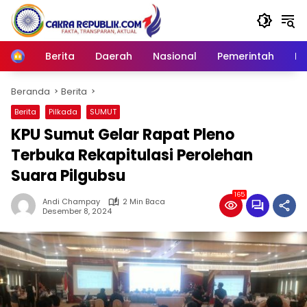
Langsung
ke
konten
Berita
Daerah
Nasional
Pemerintah
Ro
Home
Beranda
Berita
Berita
Pilkada
SUMUT
KPU Sumut Gelar Rapat Pleno
Terbuka Rekapitulasi Perolehan
Suara Pilgubsu
165
Andi Champay
2 Min Baca
Desember 8, 2024