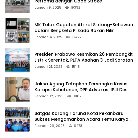
Pertama dengan Code Stroke
Januari 9, 2025
19392
MK Tolak Gugatan Afrizal Sintong-Setiawan
dalam Sengketa Pilkada Rokan Hilir
Februari 4, 2025
16427
Presiden Prabowo Resmikan 26 Pembangkit
Listrik Serentak, PLTA Asahan 3 Jadi Sorotan
Januari 21, 2025
15118
Jaksa Agung Tetapkan Tersangka Kasus
Korupsi Kehutanan, DPP Advokasi IPJI Desak
Pengusutan Pajak RAPP
Februari 12, 2025
8802
Satgas Karang Taruna Kota Pekanbaru
Sukses Mengamankan Acara Temu Karya
VII Karang Taruna Pekanbaru
Februari 26, 2025
8478