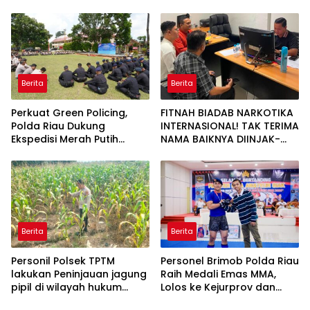
Gelar Razia Rutin Blok
Periksa Legalitas dan
Hunian
Aktivitas Z Homestay di
Jalan Tanjung Datuk
Berita
Berita
Perkuat Green Policing,
FITNAH BIADAB NARKOTIKA
Polda Riau Dukung
INTERNASIONAL! TAK TERIMA
Ekspedisi Merah Putih
NAMA BAIKNYA DIINJAK-
Presisi Melalui Pelatihan
INJAK, ANDI MORENA
Penanaman Mangrove
DECLARE WAR: SIAP Bantai
DAN SERET AKUN PEMBUNUH
KARAKTER KE PENJARA
POLDA KEPRI!
Berita
Berita
Personil Polsek TPTM
Personel Brimob Polda Riau
lakukan Peninjauan jagung
Raih Medali Emas MMA,
pipil di wilayah hukum
Lolos ke Kejurprov dan
Polsek TPTM
Porprov