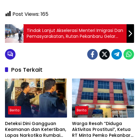
Post Views:
165
Tindak Lanjut Akselerasi Menteri Imigrasi Dan
Pemasyarakatan, Rutan Pekanbaru Gelar
Tes Urin Dan Razia Blok Hunian
Pos Terkait
Berita
Berita
Deteksi Dini Gangguan
Warga Resah “Diduga
Keamanan dan Ketertiban,
Aktivitas Prostitusi”, Ketua
Lapas Narkotika Rumbai
RT Minta Pemko Pekanbaru