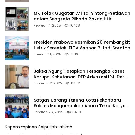
MK Tolak Gugatan Afrizal Sintong-Setiawan
dalam Sengketa Pilkada Rokan Hilir
Februari 4, 2025
16428
Presiden Prabowo Resmikan 26 Pembangkit
Listrik Serentak, PLTA Asahan 3 Jadi Sorotan
Januari 21, 2025
15119
Jaksa Agung Tetapkan Tersangka Kasus
Korupsi Kehutanan, DPP Advokasi IPJI Desak
Pengusutan Pajak RAPP
Februari 12, 2025
8802
Satgas Karang Taruna Kota Pekanbaru
Sukses Mengamankan Acara Temu Karya
VII Karang Taruna Pekanbaru
Februari 26, 2025
8480
Kepemimpinan Saipullah-atikah