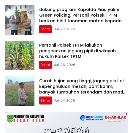
dukung program Kapolda Riau yakni
Green Policing, Personil Polsek TPTM
berikan bibit tanaman matoa kepada
masyarakat
Berita
Juli 28, 2026
Personil Polsek TPTM lakukan
pengecekan jagung pipil di wilayah
hukum Polsek TPTM
Berita
Juli 26, 2026
Curah hujan yang tinggi, jagung pipil di
kepenghuluan mesah, parit karim,
banyak tumbuhan terendam dan mati,
personil TPTM gerak cepat turun
Berita
Juli 24, 2026
langsung meninjau kelapangan