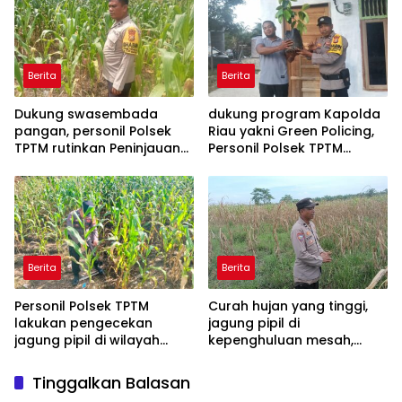
TPTM
Berita
Berita
Dukung swasembada
dukung program Kapolda
pangan, personil Polsek
Riau yakni Green Policing,
TPTM rutinkan Peninjauan
Personil Polsek TPTM
dan monitoring jagung
berikan bibit tanaman
pipil di wilayah hukum
matoa kepada
Polsek TPTM
masyarakat
Berita
Berita
Personil Polsek TPTM
Curah hujan yang tinggi,
lakukan pengecekan
jagung pipil di
jagung pipil di wilayah
kepenghuluan mesah,
hukum Polsek TPTM
parit karim, banyak
tumbuhan terendam dan
Tinggalkan Balasan
mati, personil TPTM gerak