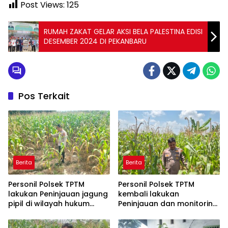
Post Views:
125
RUMAH ZAKAT GELAR AKSI BELA PALESTINA EDISI
DESEMBER 2024 DI PEKANBARU
Pos Terkait
Berita
Berita
Personil Polsek TPTM
Personil Polsek TPTM
lakukan Peninjauan jagung
kembali lakukan
pipil di wilayah hukum
Peninjauan dan monitoring
Polsek TPTM
tumbuhan jagung pipil di
wilayah hukum Polsek