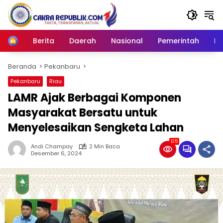
Langsung
ke
konten
Berita
Daerah
Nasional
Pemerintah
Ro
Home
Beranda
Pekanbaru
Pekanbaru
Riau
LAMR Ajak Berbagai Komponen
Masyarakat Bersatu untuk
Menyelesaikan Sengketa Lahan
125
Andi Champay
2 Min Baca
Desember 6, 2024