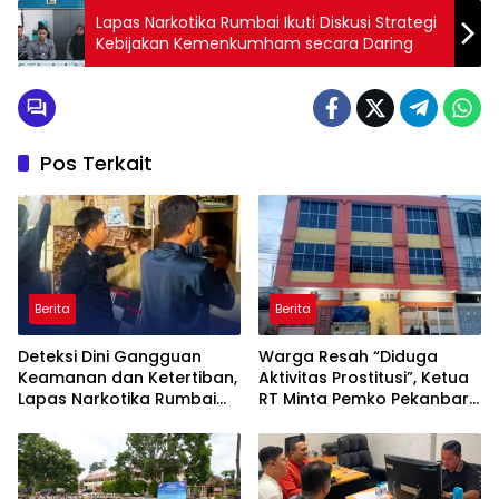
Lapas Narkotika Rumbai Ikuti Diskusi Strategi
Kebijakan Kemenkumham secara Daring
Pos Terkait
Berita
Berita
Deteksi Dini Gangguan
Warga Resah “Diduga
Keamanan dan Ketertiban,
Aktivitas Prostitusi”, Ketua
Lapas Narkotika Rumbai
RT Minta Pemko Pekanbaru
Gelar Razia Rutin Blok
Periksa Legalitas dan
Hunian
Aktivitas Z Homestay di
Jalan Tanjung Datuk