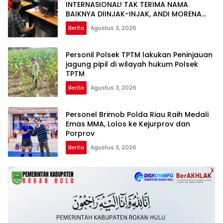
INTERNASIONAL! TAK TERIMA NAMA
BAIKNYA DIINJAK-INJAK, ANDI MORENA
DECLARE WAR: SIAP Bantai DAN SERET
Berita
Agustus 3, 2026
AKUN PEMBUNUH KARAKTER KE PENJARA
POLDA KEPRI!
Personil Polsek TPTM lakukan Peninjauan
jagung pipil di wilayah hukum Polsek
TPTM
Berita
Agustus 3, 2026
Personel Brimob Polda Riau Raih Medali
Emas MMA, Lolos ke Kejurprov dan
Porprov
Berita
Agustus 3, 2026