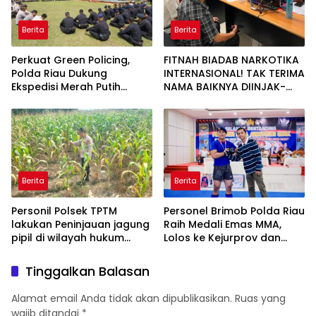
Berita
Berita
Perkuat Green Policing,
FITNAH BIADAB NARKOTIKA
Polda Riau Dukung
INTERNASIONAL! TAK TERIMA
Ekspedisi Merah Putih
NAMA BAIKNYA DIINJAK-
Presisi Melalui Pelatihan
INJAK, ANDI MORENA
Penanaman Mangrove
DECLARE WAR: SIAP Bantai
DAN SERET AKUN PEMBUNUH
KARAKTER KE PENJARA
POLDA KEPRI!
Berita
Berita
Personil Polsek TPTM
Personel Brimob Polda Riau
lakukan Peninjauan jagung
Raih Medali Emas MMA,
pipil di wilayah hukum
Lolos ke Kejurprov dan
Polsek TPTM
Porprov
Tinggalkan Balasan
Alamat email Anda tidak akan dipublikasikan.
Ruas yang
wajib ditandai
*