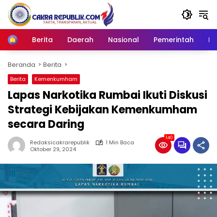
Langsung
ke
konten
Berita
Daerah
Nasional
Pemerintah
Ro
Home
Beranda
Berita
Berita
Kemenkumham
Lapas Narkotika Rumbai Ikuti Diskusi
Strategi Kebijakan Kemenkumham
secara Daring
140
Redaksicakrarepublik
1 Min Baca
Oktober 29, 2024