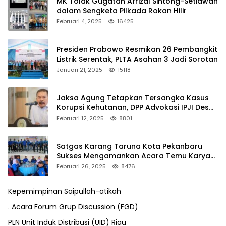
MK Tolak Gugatan Afrizal Sintong-Setiawan
dalam Sengketa Pilkada Rokan Hilir
Februari 4, 2025
16425
Presiden Prabowo Resmikan 26 Pembangkit
Listrik Serentak, PLTA Asahan 3 Jadi Sorotan
Januari 21, 2025
15118
Jaksa Agung Tetapkan Tersangka Kasus
Korupsi Kehutanan, DPP Advokasi IPJI Desak
Pengusutan Pajak RAPP
Februari 12, 2025
8801
Satgas Karang Taruna Kota Pekanbaru
Sukses Mengamankan Acara Temu Karya
VII Karang Taruna Pekanbaru
Februari 26, 2025
8476
Kepemimpinan Saipullah-atikah
. Acara Forum Grup Discussion (FGD)
PLN Unit Induk Distribusi (UID) Riau