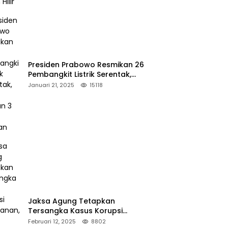
Presiden Prabowo Resmikan 26
Pembangkit Listrik Serentak,
PLTA Asahan 3 Jadi Sorotan
Januari 21, 2025
15118
Jaksa Agung Tetapkan
Tersangka Kasus Korupsi
Kehutanan, DPP Advokasi IPJI
Februari 12, 2025
8802