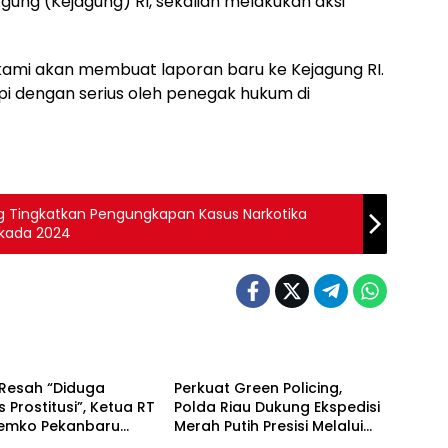
ung (Kejagung) RI, sekalian melakukan aksi
 kami akan membuat laporan baru ke Kejagung RI.
pi dengan serius oleh penegak hukum di
ng Tingkatkan Pengungkapan Kasus Narkotika
lkada 2024
Berita
Resah “Diduga
Perkuat Green Policing,
s Prostitusi”, Ketua RT
Polda Riau Dukung Ekspedisi
Pemko Pekanbaru
Merah Putih Presisi Melalui
Berita
 Legalitas dan
Pelatihan Penanaman