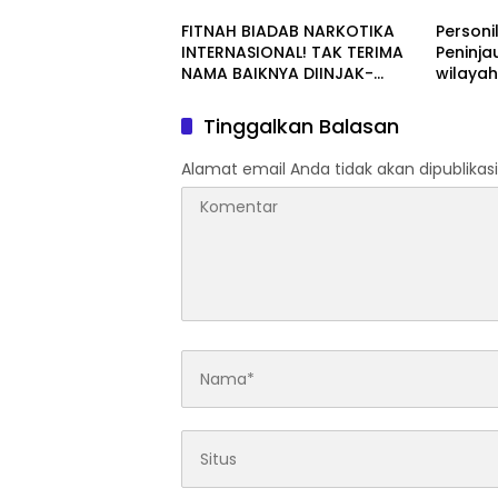
Aktivit
FITNAH BIADAB NARKOTIKA
Personi
Jalan T
INTERNASIONAL! TAK TERIMA
Peninja
NAMA BAIKNYA DIINJAK-
wilaya
INJAK, ANDI MORENA DECLARE
WAR: SIAP Bantai DAN SERET
Tinggalkan Balasan
AKUN PEMBUNUH KARAKTER
KE PENJARA POLDA KEPRI!
Alamat email Anda tidak akan dipublikasi