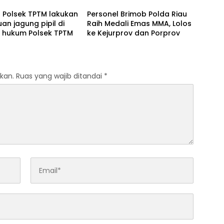
as Z Homestay di
Mangrove
l Polsek TPTM lakukan
Personel Brimob Polda Riau
anjung Datuk
uan jagung pipil di
Raih Medali Emas MMA, Lolos
h hukum Polsek TPTM
ke Kejurprov dan Porprov
kan.
Ruas yang wajib ditandai
*