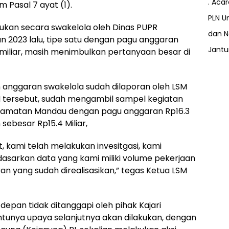
. Aca
Pasal 7 ayat (1).
PLN Un
kukan secara swakelola oleh Dinas PUPR
dan N
 2023 lalu, tipe satu dengan pagu anggaran
Jant
miliar, masih menimbulkan pertanyaan besar di
 anggaran swakelola sudah dilaporan oleh LSM
SM tersebut, sudah mengambil sampel kegiatan
ecamatan Mandau dengan pagu anggaran Rp16.3
sebesar Rp15.4 Miliar,
 kami telah melakukan invesitgasi, kami
asarkan data yang kami miliki volume pekerjaan
n yang sudah direalisasikan,” tegas Ketua LSM
depan tidak ditanggapi oleh pihak Kajari
entunya upaya selanjutnya akan dilakukan, dengan