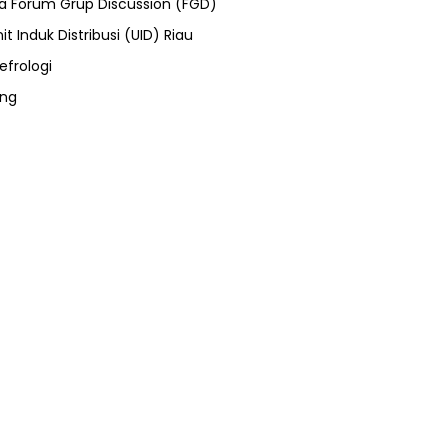
ra Forum Grup Discussion (FGD)
it Induk Distribusi (UID) Riau
efrologi
ung