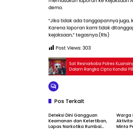
memasukan laporan ke Kejaksaan Ag
demo.
“Jika tidak ada tanggapannya juga,
Karena laporan kami tidak ditangga
kejaksaan,” tegasnya.(Rls)
Post Views:
303
Sat Resnarkoba Polres Kuansi
Dalam Rangka Cipta Kondisi Pi
Pos Terkait
Berita
Berita
Deteksi Dini Gangguan
Warga 
Keamanan dan Ketertiban,
Aktivita
Lapas Narkotika Rumbai
Minta 
Berita
Berita
Gelar Razia Rutin Blok Hunian
Periksa