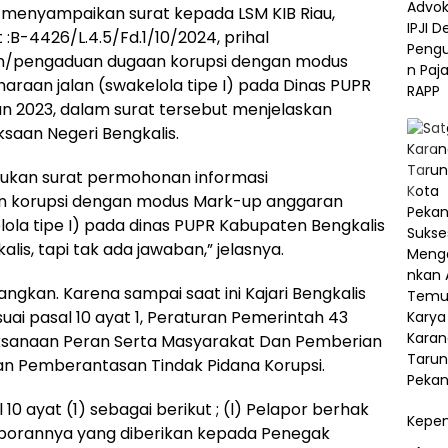
h menyampaikan surat kepada LSM KIB Riau,
:B-4426/L.4.5/Fd.1/10/2024, prihal
ran/pengaduan dugaan korupsi dengan modus
raan jalan (swakelola tipe I) pada Dinas PUPR
n 2023, dalam surat tersebut menjelaskan
saan Negeri Bengkalis.
ukan surat permohonan informasi
n korupsi dengan modus Mark-up anggaran
lola tipe I) pada dinas PUPR Kabupaten Bengkalis
lis, tapi tak ada jawaban,” jelasnya.
angkan. Karena sampai saat ini Kajari Bengkalis
ai pasal 10 ayat 1, Peraturan Pemerintah 43
aksanaan Peran Serta Masyarakat Dan Pemberian
 Pemberantasan Tindak Pidana Korupsi.
0 ayat (1) sebagai berikut ; (l) Pelapor berhak
Kepem
porannya yang diberikan kepada Penegak