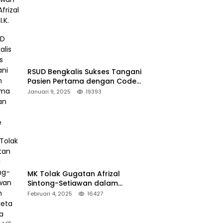
RSUD Bengkalis Sukses Tangani
Pasien Pertama dengan Code
Stroke
Januari 9, 2025
19393
MK Tolak Gugatan Afrizal
Sintong-Setiawan dalam
Sengketa Pilkada Rokan Hilir
Februari 4, 2025
16427