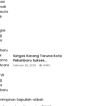
Desak Pengusutan Pajak RAPP
Satgas Karang Taruna Kota
Pekanbaru Sukses
Mengamankan Acara Temu
Februari 26, 2025
8480
Karya VII Karang Taruna
Pekanbaru
impinan Saipullah-atikah