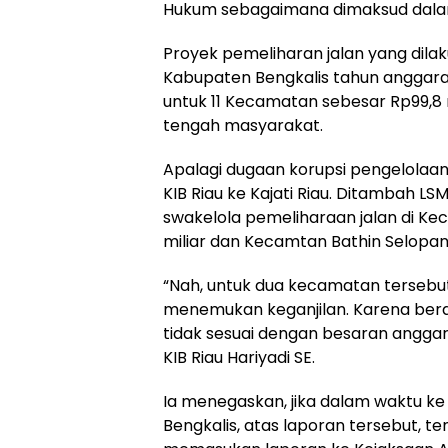
Hukum sebagaimana dimaksud dalam 
Proyek pemeliharan jalan yang dila
Kabupaten Bengkalis tahun anggaran
untuk 11 Kecamatan sebesar Rp99,8 
tengah masyarakat.
Apalagi dugaan korupsi pengelolaan
KIB Riau ke Kajati Riau. Ditambah L
swakelola pemeliharaan jalan di K
miliar dan Kecamtan Bathin Selopan 
“Nah, untuk dua kecamatan tersebut,
menemukan keganjilan. Karena berd
tidak sesuai dengan besaran anggara
KIB Riau Hariyadi SE.
Ia menegaskan, jika dalam waktu ke 
Bengkalis, atas laporan tersebut, t