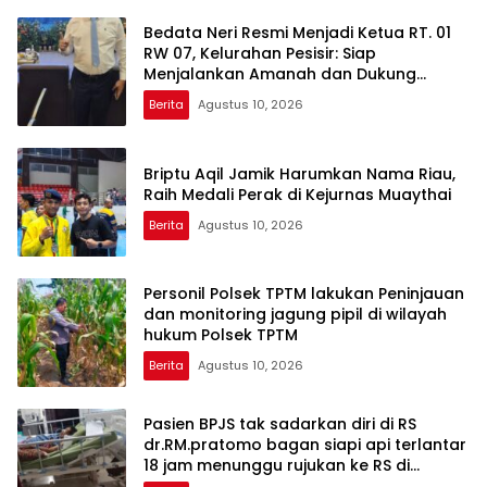
Bedata Neri Resmi Menjadi Ketua RT. 01
RW 07, Kelurahan Pesisir: Siap
Menjalankan Amanah dan Dukung
Seluruh Program Walikota Agung
Berita
Agustus 10, 2026
Nugroho
Briptu Aqil Jamik Harumkan Nama Riau,
Raih Medali Perak di Kejurnas Muaythai
Berita
Agustus 10, 2026
Personil Polsek TPTM lakukan Peninjauan
dan monitoring jagung pipil di wilayah
hukum Polsek TPTM
Berita
Agustus 10, 2026
Pasien BPJS tak sadarkan diri di RS
dr.RM.pratomo bagan siapi api terlantar
18 jam menunggu rujukan ke RS di
pekanbaru