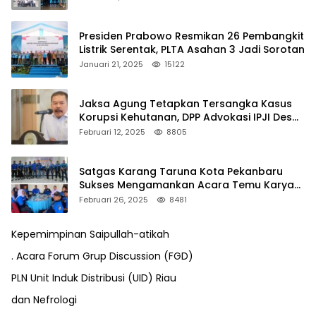
Presiden Prabowo Resmikan 26 Pembangkit
Listrik Serentak, PLTA Asahan 3 Jadi Sorotan
Januari 21, 2025
15122
Jaksa Agung Tetapkan Tersangka Kasus
Korupsi Kehutanan, DPP Advokasi IPJI Desak
Pengusutan Pajak RAPP
Februari 12, 2025
8805
Satgas Karang Taruna Kota Pekanbaru
Sukses Mengamankan Acara Temu Karya
VII Karang Taruna Pekanbaru
Februari 26, 2025
8481
Kepemimpinan Saipullah-atikah
. Acara Forum Grup Discussion (FGD)
PLN Unit Induk Distribusi (UID) Riau
dan Nefrologi