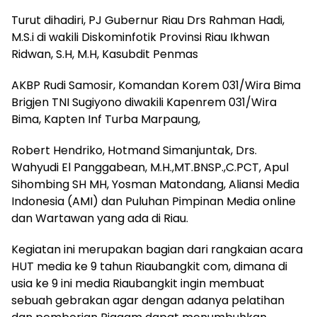
Turut dihadiri, PJ Gubernur Riau Drs Rahman Hadi,
M.S.i di wakili Diskominfotik Provinsi Riau Ikhwan
Ridwan, S.H, M.H, Kasubdit Penmas
AKBP Rudi Samosir, Komandan Korem 031/Wira Bima
Brigjen TNI Sugiyono diwakili Kapenrem 031/Wira
Bima, Kapten Inf Turba Marpaung,
Robert Hendriko, Hotmand Simanjuntak, Drs.
Wahyudi El Panggabean, M.H.,MT.BNSP.,C.PCT, Apul
Sihombing SH MH, Yosman Matondang, Aliansi Media
Indonesia (AMI) dan Puluhan Pimpinan Media online
dan Wartawan yang ada di Riau.
Kegiatan ini merupakan bagian dari rangkaian acara
HUT media ke 9 tahun Riaubangkit com, dimana di
usia ke 9 ini media Riaubangkit ingin membuat
sebuah gebrakan agar dengan adanya pelatihan