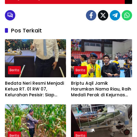
Pos Terkait
Berita
Berita
Bedata Neri Resmi Menjadi
Briptu Aqil Jamik
Ketua RT. 01 RW 07,
Harumkan Nama Riau, Raih
Kelurahan Pesisir: Siap
Medali Perak di Kejurnas
Menjalankan Amanah dan
Muaythai
Dukung Seluruh Program
Walikota Agung Nugroho
Berita
Berita