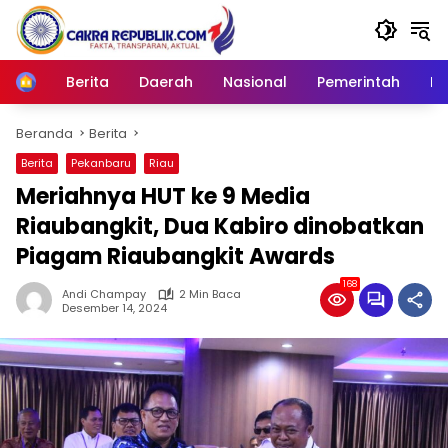
Langsung
ke
konten
Berita
Daerah
Nasional
Pemerintah
Ro
Home
Beranda
Berita
Berita
Pekanbaru
Riau
Meriahnya HUT ke 9 Media
Riaubangkit, Dua Kabiro dinobatkan
Piagam Riaubangkit Awards
168
Andi Champay
2 Min Baca
Desember 14, 2024