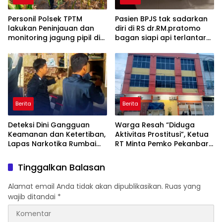
Personil Polsek TPTM
Pasien BPJS tak sadarkan
lakukan Peninjauan dan
diri di RS dr.RM.pratomo
monitoring jagung pipil di
bagan siapi api terlantar
wilayah hukum Polsek
18 jam menunggu rujukan
TPTM
ke RS di pekanbaru
Berita
Berita
Deteksi Dini Gangguan
Warga Resah “Diduga
Keamanan dan Ketertiban,
Aktivitas Prostitusi”, Ketua
Lapas Narkotika Rumbai
RT Minta Pemko Pekanbaru
Gelar Razia Rutin Blok
Periksa Legalitas dan
Hunian
Aktivitas Z Homestay di
Tinggalkan Balasan
Jalan Tanjung Datuk
Alamat email Anda tidak akan dipublikasikan.
Ruas yang
wajib ditandai
*