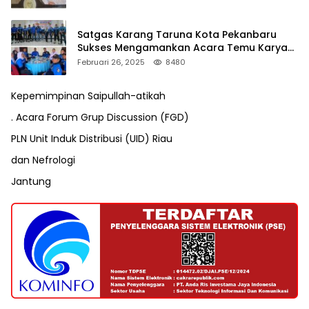
Satgas Karang Taruna Kota Pekanbaru
Sukses Mengamankan Acara Temu Karya
VII Karang Taruna Pekanbaru
Februari 26, 2025
8480
Kepemimpinan Saipullah-atikah
. Acara Forum Grup Discussion (FGD)
PLN Unit Induk Distribusi (UID) Riau
dan Nefrologi
Jantung