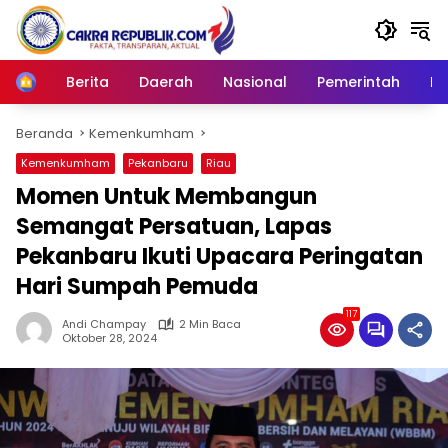
Langsung
ke
konten
Berita
Daerah
Nasional
Pemerintah
Ro
Home
Beranda
Kemenkumham
Kemenkumham
Pekanbaru
Riau
Momen Untuk Membangun
Semangat Persatuan, Lapas
Pekanbaru Ikuti Upacara Peringatan
Hari Sumpah Pemuda
117
Andi Champay
2 Min Baca
Oktober 28, 2024