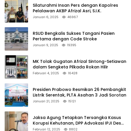
Silaturahmi Insan Pers dengan Kapolres
Pelalawan AKBP Afrizal Asri, S.I.K.
Januari 6, 2025
46967
RSUD Bengkalis Sukses Tangani Pasien
Pertama dengan Code Stroke
Januari 9, 2025
19395
MK Tolak Gugatan Afrizal Sintong-Setiawan
dalam Sengketa Pilkada Rokan Hilir
Februari 4, 2025
16428
Presiden Prabowo Resmikan 26 Pembangkit
Listrik Serentak, PLTA Asahan 3 Jadi Sorotan
Januari 21, 2025
15121
Jaksa Agung Tetapkan Tersangka Kasus
Korupsi Kehutanan, DPP Advokasi IPJI Desak
Pengusutan Pajak RAPP
Februari 12, 2025
8802