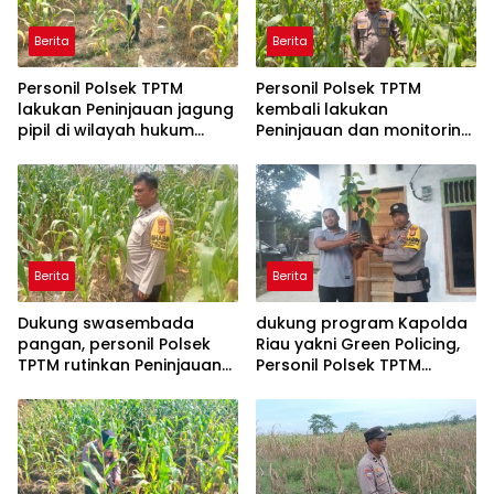
Berita
Berita
Personil Polsek TPTM
Personil Polsek TPTM
lakukan Peninjauan jagung
kembali lakukan
pipil di wilayah hukum
Peninjauan dan monitoring
Polsek TPTM
tumbuhan jagung pipil di
wilayah hukum Polsek
TPTM
Berita
Berita
Dukung swasembada
dukung program Kapolda
pangan, personil Polsek
Riau yakni Green Policing,
TPTM rutinkan Peninjauan
Personil Polsek TPTM
dan monitoring jagung
berikan bibit tanaman
pipil di wilayah hukum
matoa kepada
Polsek TPTM
masyarakat