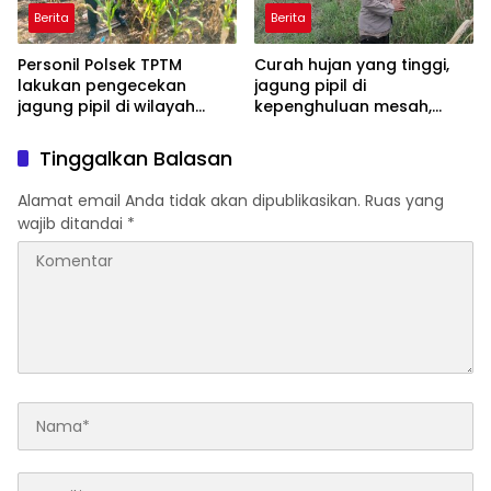
Berita
Berita
Personil Polsek TPTM
Curah hujan yang tinggi,
lakukan pengecekan
jagung pipil di
jagung pipil di wilayah
kepenghuluan mesah,
hukum Polsek TPTM
parit karim, banyak
tumbuhan terendam dan
Tinggalkan Balasan
mati, personil TPTM gerak
cepat turun langsung
Alamat email Anda tidak akan dipublikasikan.
Ruas yang
meninjau kelapangan
wajib ditandai
*