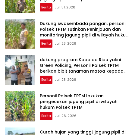
TPTM
Berita
Juli 31, 2026
Dukung swasembada pangan, personil
Polsek TPTM rutinkan Peninjauan dan
monitoring jagung pipil di wilayah hukum
Polsek TPTM
Berita
Juli 28, 2026
dukung program Kapolda Riau yakni
Green Policing, Personil Polsek TPTM
berikan bibit tanaman matoa kepada
masyarakat
Berita
Juli 28, 2026
Personil Polsek TPTM lakukan
pengecekan jagung pipil di wilayah
hukum Polsek TPTM
Berita
Juli 26, 2026
Curah hujan yang tinggi, jagung pipil di