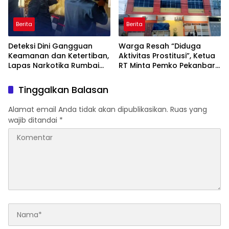
Berita
Berita
Deteksi Dini Gangguan
Warga Resah “Diduga
Keamanan dan Ketertiban,
Aktivitas Prostitusi”, Ketua
Lapas Narkotika Rumbai
RT Minta Pemko Pekanbaru
Gelar Razia Rutin Blok
Periksa Legalitas dan
Hunian
Aktivitas Z Homestay di
Tinggalkan Balasan
Jalan Tanjung Datuk
Alamat email Anda tidak akan dipublikasikan.
Ruas yang
wajib ditandai
*