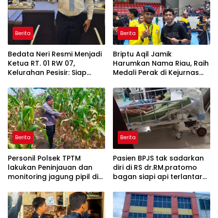
Berita
Berita
Bedata Neri Resmi Menjadi
Briptu Aqil Jamik
Ketua RT. 01 RW 07,
Harumkan Nama Riau, Raih
Kelurahan Pesisir: Siap
Medali Perak di Kejurnas
Menjalankan Amanah dan
Muaythai
Dukung Seluruh Program
Walikota Agung Nugroho
Berita
Berita
Personil Polsek TPTM
Pasien BPJS tak sadarkan
lakukan Peninjauan dan
diri di RS dr.RM.pratomo
monitoring jagung pipil di
bagan siapi api terlantar
wilayah hukum Polsek
18 jam menunggu rujukan
TPTM
ke RS di pekanbaru