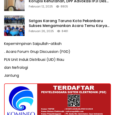
Korupsi Kehutanan, DPP Advokasi IPJI Desak
Pengusutan Pajak RAPP
Februari 12, 2025
8805
Satgas Karang Taruna Kota Pekanbaru
Sukses Mengamankan Acara Temu Karya
VII Karang Taruna Pekanbaru
Februari 26, 2025
8481
Kepemimpinan Saipullah-atikah
. Acara Forum Grup Discussion (FGD)
PLN Unit Induk Distribusi (UID) Riau
dan Nefrologi
Jantung