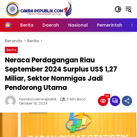
Langsung
ke
konten
Berita
Daerah
Nasional
Pemerintah
Ro
Home
Beranda
Berita
Berita
Neraca Perdagangan Riau
September 2024 Surplus US$ 1,27
Miliar, Sektor Nonmigas Jadi
Pendorong Utama
90
Redaksicakrarepublik
2 Min Baca
Oktober 16, 2024