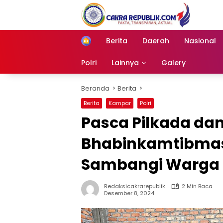
Langsung
ke
konten
Berita
Daerah
Nasional
Home
Polri
Lainnya
Galery
Beranda
Berita
Berita
Kampar
Polri
Pasca Pilkada da
Bhabinkamtibmas 
Sambangi Warga
Redaksicakrarepublik
2 Min Baca
Desember 8, 2024