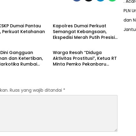
. Aca
PLN Un
Dumai
dan N
 KSKP Dumai Pantau
Kapolres Dumai Perkuat
Jant
, Perkuat Ketahanan
Semangat Kebangsaan,
n
Ekspedisi Merah Putih Presisi
Berita
2026 Hadirkan Aksi Nyata
untuk Rakyat
 Dini Gangguan
Warga Resah “Diduga
an dan Ketertiban,
Aktivitas Prostitusi”, Ketua RT
Narkotika Rumbai
Minta Pemko Pekanbaru
azia Rutin Blok Hunian
Periksa Legalitas dan
Aktivitas Z Homestay di
Jalan Tanjung Datuk
kan.
Ruas yang wajib ditandai
*