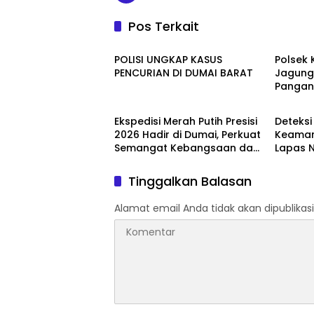
Pos Terkait
Dumai
Dumai
POLISI UNGKAP KASUS
Polsek
PENCURIAN DI DUMAI BARAT
Jagung
Panga
Dumai
Berita
Ekspedisi Merah Putih Presisi
Deteksi
2026 Hadir di Dumai, Perkuat
Keaman
Semangat Kebangsaan dan
Lapas 
Kepedulian Sosial
Gelar R
Tinggalkan Balasan
Alamat email Anda tidak akan dipublikasi