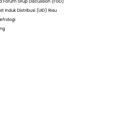
ra Forum Grup Discussion (FGD)
it Induk Distribusi (UID) Riau
efrologi
ung