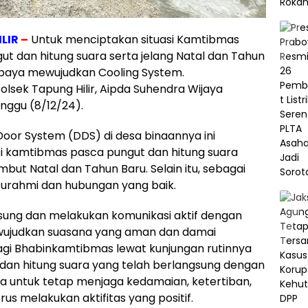
LIR
–
Untuk menciptakan situasi Kamtibmas
t dan hitung suara serta jelang Natal dan Tahun
rupaya mewujudkan Cooling System.
lsek Tapung Hilir, Aipda Suhendra Wijaya
ggu (8/12/24).
oor System (DDS) di desa binaannya ini
si kamtibmas pasca pungut dan hitung suara
but Natal dan Tahun Baru. Selain itu, sebagai
aturahmi dan hubungan yang baik.
sung dan melakukan komunikasi aktif dengan
wujudkan suasana yang aman dan damai
agi Bhabinkamtibmas lewat kunjungan rutinnya
dan hitung suara yang telah berlangsung dengan
ga untuk tetap menjaga kedamaian, ketertiban,
us melakukan aktifitas yang positif.