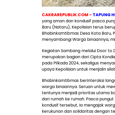
CAKRAREPUBLIK.COM –
TAPUNG HI
yang aman dan kondusif pasca pungu
Baru (Nataru), Kepolisian terus be
Bhabinkamtibmas Desa Kota Baru, Po
menyambangi Warga binaannya, min
Kegiatan Sambang melalui Door to D
merupakan bagian dari Cipta Kondi
pada Pilkada 2024, sekaligus menyam
upaya Kepolisian untuk menjalin sil
Bhabinkamtibmas berinteraksi lang
warga binaannya. Seruan untuk me
tentunya menjadi prioritas utama b
dari rumah ke rumah. Pasca pungut 
kondusif tersebut, Ia mengajak war
kerukunan dan solidaritas dengan ter