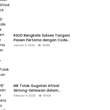
RSUD Bengkalis Sukses Tangani
Pasien Pertama dengan Code
Stroke
Januari 9, 2025
19395
MK Tolak Gugatan Afrizal
Sintong-Setiawan dalam
Sengketa Pilkada Rokan Hilir
Februari 4, 2025
16429