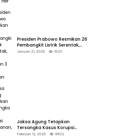
Presiden Prabowo Resmikan 26
Pembangkit Listrik Serentak,
PLTA Asahan 3 Jadi Sorotan
Januari 21, 2025
15121
Jaksa Agung Tetapkan
Tersangka Kasus Korupsi
Kehutanan, DPP Advokasi IPJI
Februari 12, 2025
8802