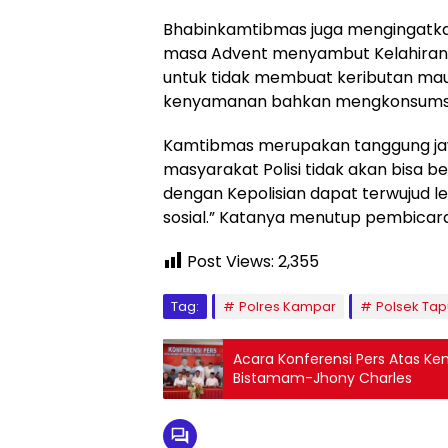
Bhabinkamtibmas juga mengingatka
masa Advent menyambut Kelahiran Ye
untuk tidak membuat keributan ma
kenyamanan bahkan mengkonsumsi m
Kamtibmas merupakan tanggung ja
masyarakat Polisi tidak akan bisa be
dengan Kepolisian dapat terwujud lew
sosial.” Katanya menutup pembicar
Post Views:
2,355
Tag:
Polres Kampar
Polsek Tapu
Acara Konferensi Pers Atas K
Bistamam-Jhony Charles