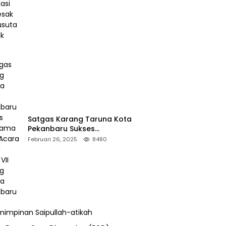
Desak Pengusutan Pajak RAPP
Satgas Karang Taruna Kota
Pekanbaru Sukses
Mengamankan Acara Temu
Februari 26, 2025
8480
Karya VII Karang Taruna
Pekanbaru
impinan Saipullah-atikah