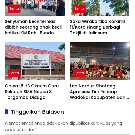
Berita
Berita
Senyuman kecil terhias
Saka Wirakartika Koramil
dibibir seorang anak kecil
11/Kota Pinang Berbagi
ketika IKM Rohil Bundo
Takjil di Jalinsum
kanduang bagikan takjil
gratis di ujung tanjung
Berita
Berita
Gawat,!! HS Oknum Guru
Leo Nardus Sihotang
Sekolah SMA Negeri 3
Apresiasi Tim Pencap
Torgamba Diduga
Wadokai Kabupaten Dairi
Palsukan Identitas Demi
Yang Raih Medali Emas
Lulus PPPK, Kacapdis
Tinggalkan Balasan
Rantau Prapat Jangan
Diam
Alamat email Anda tidak akan dipublikasikan.
Ruas yang
wajib ditandai
*