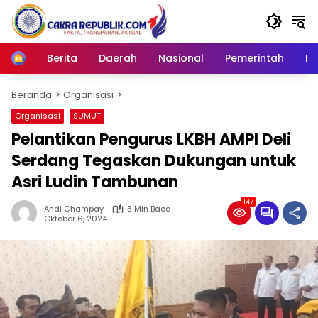
Langsung
ke
konten
Berita
Daerah
Nasional
Pemerintah
Ro
Home
Beranda
Organisasi
Organisasi
SUMUT
Pelantikan Pengurus LKBH AMPI Deli
Serdang Tegaskan Dukungan untuk
Asri Ludin Tambunan
147
Andi Champay
3 Min Baca
Oktober 6, 2024