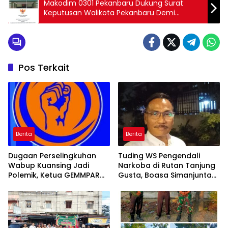
Makodim 0301 Pekanbaru Dukung Surat
Keputusan Walikota Pekanbaru Demi
Kepentingan Bersama
Pos Terkait
Berita
Berita
Dugaan Perselingkuhan
Tuding WS Pengendali
Wabup Kuansing Jadi
Narkoba di Rutan Tanjung
Polemik, Ketua GEMMPAR
Gusta, Boasa Simanjuntak:
KUANSING; Semua Pihak
Ada Dugaan Upaya
Bisa Dilaporkan
Pemerasan