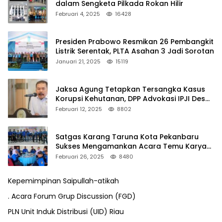
dalam Sengketa Pilkada Rokan Hilir
Februari 4, 2025
16428
Presiden Prabowo Resmikan 26 Pembangkit
Listrik Serentak, PLTA Asahan 3 Jadi Sorotan
Januari 21, 2025
15119
Jaksa Agung Tetapkan Tersangka Kasus
Korupsi Kehutanan, DPP Advokasi IPJI Desak
Pengusutan Pajak RAPP
Februari 12, 2025
8802
Satgas Karang Taruna Kota Pekanbaru
Sukses Mengamankan Acara Temu Karya
VII Karang Taruna Pekanbaru
Februari 26, 2025
8480
Kepemimpinan Saipullah-atikah
. Acara Forum Grup Discussion (FGD)
PLN Unit Induk Distribusi (UID) Riau