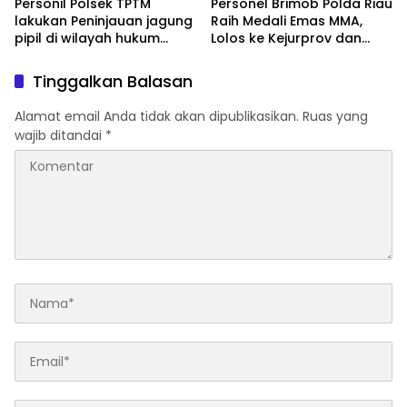
Personil Polsek TPTM
Personel Brimob Polda Riau
lakukan Peninjauan jagung
Raih Medali Emas MMA,
pipil di wilayah hukum
Lolos ke Kejurprov dan
Polsek TPTM
Porprov
Tinggalkan Balasan
Alamat email Anda tidak akan dipublikasikan.
Ruas yang
wajib ditandai
*