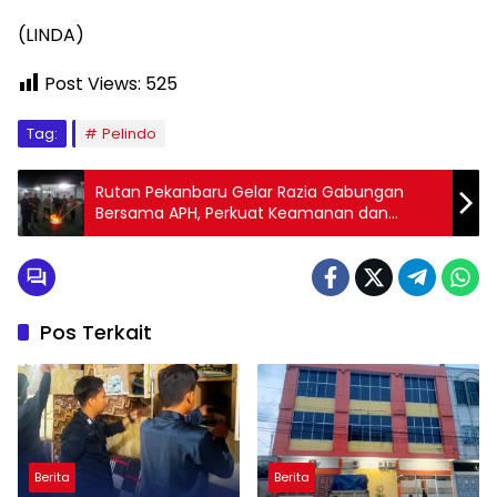
(LINDA)
Post Views:
525
Tag:
Pelindo
Rutan Pekanbaru Gelar Razia Gabungan
Bersama APH, Perkuat Keamanan dan
Komitmen Berantas Barang Terlarang
Pos Terkait
Berita
Berita