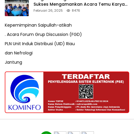
Sukses Mengamankan Acara Temu Karya
VII Karang Taruna Pekanbaru
Februari 26, 2025
8476
Kepemimpinan Saipullah-atikah
. Acara Forum Grup Discussion (FGD)
PLN Unit Induk Distribusi (UID) Riau
dan Nefrologi
Jantung