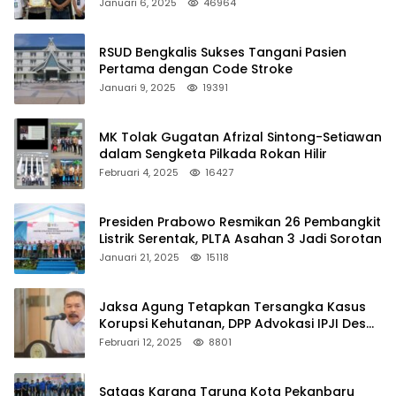
Januari 6, 2025
46964
RSUD Bengkalis Sukses Tangani Pasien
Pertama dengan Code Stroke
Januari 9, 2025
19391
MK Tolak Gugatan Afrizal Sintong-Setiawan
dalam Sengketa Pilkada Rokan Hilir
Februari 4, 2025
16427
Presiden Prabowo Resmikan 26 Pembangkit
Listrik Serentak, PLTA Asahan 3 Jadi Sorotan
Januari 21, 2025
15118
Jaksa Agung Tetapkan Tersangka Kasus
Korupsi Kehutanan, DPP Advokasi IPJI Desak
Pengusutan Pajak RAPP
Februari 12, 2025
8801
Satgas Karang Taruna Kota Pekanbaru