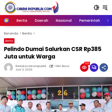
Langsung
ke
konten
Berita
Daerah
Nasional
Pemerintah
Ro
Home
Beranda
Berita
Berita
Pelindo Dumai Salurkan CSR Rp385
Juta untuk Warga
525
Redaksicakrarepublik
1 Min Baca
Juni 3, 2026