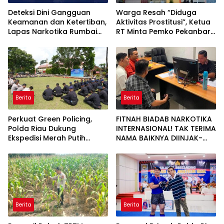
Deteksi Dini Gangguan
Warga Resah “Diduga
Keamanan dan Ketertiban,
Aktivitas Prostitusi”, Ketua
Lapas Narkotika Rumbai
RT Minta Pemko Pekanbaru
Gelar Razia Rutin Blok
Periksa Legalitas dan
Hunian
Aktivitas Z Homestay di
Jalan Tanjung Datuk
Berita
Berita
Perkuat Green Policing,
FITNAH BIADAB NARKOTIKA
Polda Riau Dukung
INTERNASIONAL! TAK TERIMA
Ekspedisi Merah Putih
NAMA BAIKNYA DIINJAK-
Presisi Melalui Pelatihan
INJAK, ANDI MORENA
Penanaman Mangrove
DECLARE WAR: SIAP Bantai
DAN SERET AKUN PEMBUNUH
KARAKTER KE PENJARA
POLDA KEPRI!
Berita
Berita