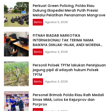
Perkuat Green Policing, Polda Riau
Dukung Ekspedisi Merah Putih Presisi
Melalui Pelatihan Penanaman Mangrove
Berita
Agustus 5, 2026
FITNAH BIADAB NARKOTIKA
INTERNASIONAL! TAK TERIMA NAMA
BAIKNYA DIINJAK-INJAK, ANDI MORENA
DECLARE WAR: SIAP Bantai DAN SERET
Berita
Agustus 3, 2026
AKUN PEMBUNUH KARAKTER KE PENJARA
POLDA KEPRI!
Personil Polsek TPTM lakukan Peninjauan
jagung pipil di wilayah hukum Polsek
TPTM
Berita
Agustus 3, 2026
Personel Brimob Polda Riau Raih Medali
Emas MMA, Lolos ke Kejurprov dan
Porprov