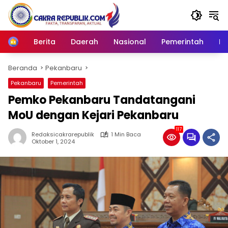
Langsung
ke
konten
Berita
Daerah
Nasional
Pemerintah
Ro
Home
Beranda
Pekanbaru
Pekanbaru
Pemerintah
Pemko Pekanbaru Tandatangani
MoU dengan Kejari Pekanbaru
117
Redaksicakrarepublik
1 Min Baca
Oktober 1, 2024