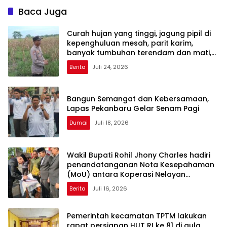
Baca Juga
Curah hujan yang tinggi, jagung pipil di
kepenghuluan mesah, parit karim,
banyak tumbuhan terendam dan mati,
personil TPTM gerak cepat turun
Berita
Juli 24, 2026
langsung meninjau kelapangan
Bangun Semangat dan Kebersamaan,
Lapas Pekanbaru Gelar Senam Pagi
Dumai
Juli 18, 2026
Wakil Bupati Rohil Jhony Charles hadiri
penandatanganan Nota Kesepahaman
(MoU) antara Koperasi Nelayan
Balimbuk Rokan Hilir dengan PT Pos
Berita
Juli 16, 2026
Indonesia (Persero) di Padang ,Sumbar
Pemerintah kecamatan TPTM lakukan
rapat persiapan HUT RI ke 81 di aula