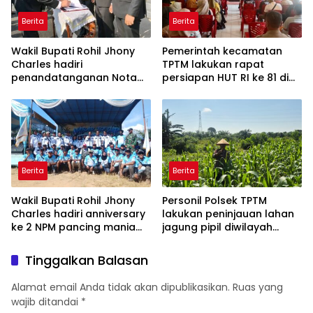
Berita
Berita
Wakil Bupati Rohil Jhony
Pemerintah kecamatan
Charles hadiri
TPTM lakukan rapat
penandatanganan Nota
persiapan HUT RI ke 81 di
Kesepahaman (MoU)
aula kantor camat TPTM
antara Koperasi Nelayan
Balimbuk Rokan Hilir
dengan PT Pos Indonesia
(Persero) di Padang
,Sumbar
Berita
Berita
Wakil Bupati Rohil Jhony
Personil Polsek TPTM
Charles hadiri anniversary
lakukan peninjauan lahan
ke 2 NPM pancing mania
jagung pipil diwilayah
bagan Sinembah yang
hukum Polsek TPTM
diikuti 1154 peserta dari
Tinggalkan Balasan
berbagai wilayah di pulau
sumatera
Alamat email Anda tidak akan dipublikasikan.
Ruas yang
wajib ditandai
*