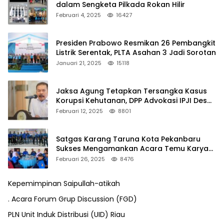
dalam Sengketa Pilkada Rokan Hilir
Februari 4, 2025
16427
Presiden Prabowo Resmikan 26 Pembangkit
Listrik Serentak, PLTA Asahan 3 Jadi Sorotan
Januari 21, 2025
15118
Jaksa Agung Tetapkan Tersangka Kasus
Korupsi Kehutanan, DPP Advokasi IPJI Desak
Pengusutan Pajak RAPP
Februari 12, 2025
8801
Satgas Karang Taruna Kota Pekanbaru
Sukses Mengamankan Acara Temu Karya
VII Karang Taruna Pekanbaru
Februari 26, 2025
8476
Kepemimpinan Saipullah-atikah
. Acara Forum Grup Discussion (FGD)
PLN Unit Induk Distribusi (UID) Riau