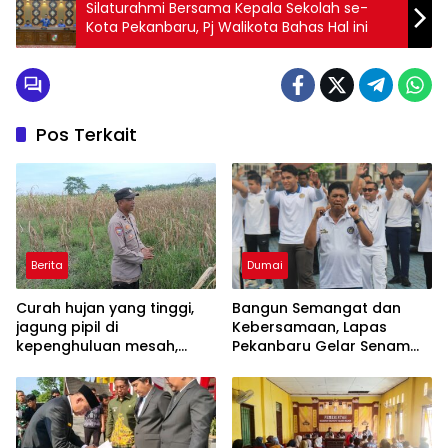
Silaturahmi Bersama Kepala Sekolah se-
Kota Pekanbaru, Pj Walikota Bahas Hal ini
Pos Terkait
Berita
Dumai
Curah hujan yang tinggi,
Bangun Semangat dan
jagung pipil di
Kebersamaan, Lapas
kepenghuluan mesah,
Pekanbaru Gelar Senam
parit karim, banyak
Pagi
tumbuhan terendam dan
mati, personil TPTM gerak
cepat turun langsung
meninjau kelapangan