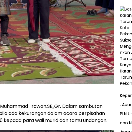
Kepem
. Aca
ja Muhammad Irawan.SE,,Gr. Dalam sambutan
la ada kekurangan dalam acara perpisahan
PLN Un
26 kepada para wali murid dan tamu undangan.
dan N
Jant