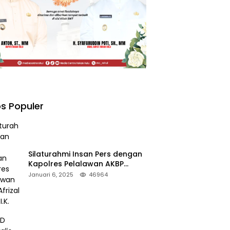
s Populer
Silaturahmi Insan Pers dengan
Kapolres Pelalawan AKBP
Afrizal Asri, S.I.K.
Januari 6, 2025
46964