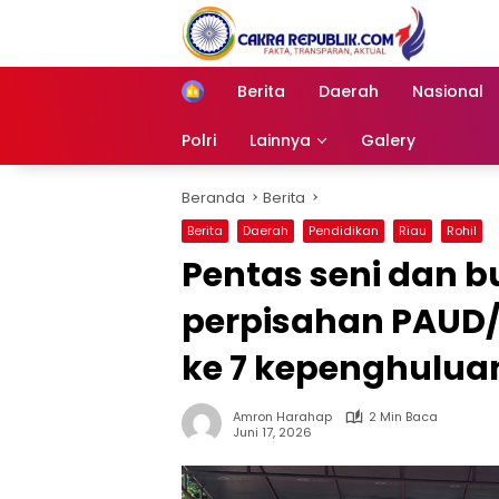
Langsung
ke
konten
Berita
Daerah
Nasional
Home
Polri
Lainnya
Galery
Beranda
Berita
Berita
Daerah
Pendidikan
Riau
Rohil
Pentas seni dan 
perpisahan PAUD/
ke 7 kepenghulua
Amron Harahap
2 Min Baca
Juni 17, 2026