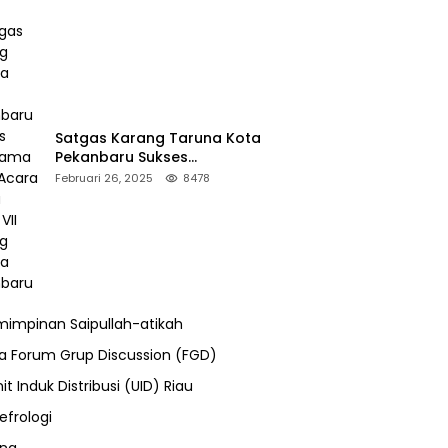
Satgas Karang Taruna Kota
Pekanbaru Sukses
Mengamankan Acara Temu
Februari 26, 2025
8478
Karya VII Karang Taruna
Pekanbaru
impinan Saipullah-atikah
ra Forum Grup Discussion (FGD)
it Induk Distribusi (UID) Riau
efrologi
ung