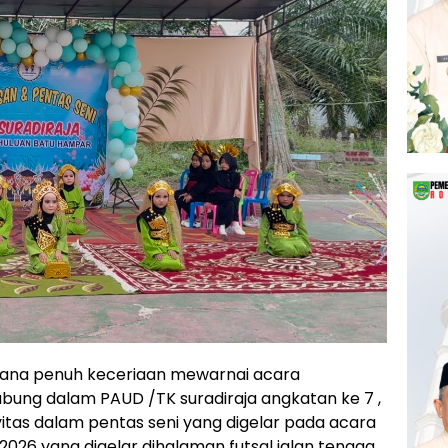
ana penuh keceriaan mewarnai acara
abung dalam PAUD /TK suradiraja angkatan ke 7 ,
tas dalam pentas seni yang digelar pada acara
026 yang digelar dihalaman futsal jalan tenaga,