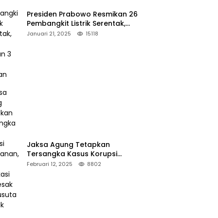
Presiden Prabowo Resmikan 26
Pembangkit Listrik Serentak,
PLTA Asahan 3 Jadi Sorotan
Januari 21, 2025
15118
Jaksa Agung Tetapkan
Tersangka Kasus Korupsi
Kehutanan, DPP Advokasi IPJI
Februari 12, 2025
8802
Desak Pengusutan Pajak RAPP