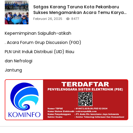
Satgas Karang Taruna Kota Pekanbaru
Sukses Mengamankan Acara Temu Karya
VII Karang Taruna Pekanbaru
Februari 26, 2025
8477
Kepemimpinan Saipullah-atikah
. Acara Forum Grup Discussion (FGD)
PLN Unit Induk Distribusi (UID) Riau
dan Nefrologi
Jantung