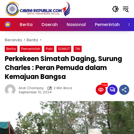
Langsung
ke
konten
Berita
Daerah
Nasional
Pemerintah
Ro
Home
Beranda
Berita
Berita
Pemerintah
Polri
SUMUT
TNI
Perkekeen Simatah Daging, Surung
Charles : Peran Pemuda dalam
Kemajuan Bangsa
144
Andi Champay
2 Min Baca
September 10, 2024