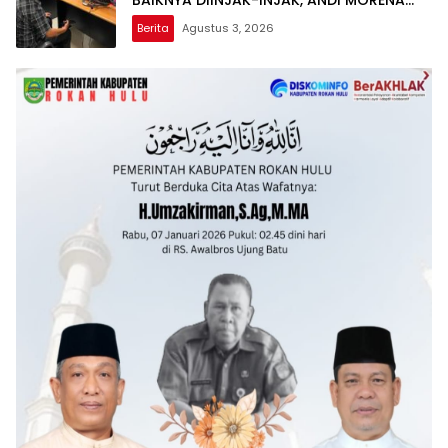
BAIKNYA DIINJAK-INJAK, ANDI MORENA
DECLARE WAR: SIAP Bantai DAN SERET
Berita
Agustus 3, 2026
AKUN PEMBUNUH KARAKTER KE PENJARA
POLDA KEPRI!