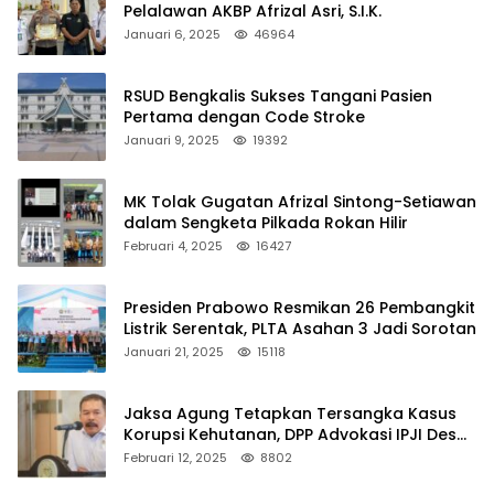
Pelalawan AKBP Afrizal Asri, S.I.K.
Januari 6, 2025
46964
RSUD Bengkalis Sukses Tangani Pasien
Pertama dengan Code Stroke
Januari 9, 2025
19392
MK Tolak Gugatan Afrizal Sintong-Setiawan
dalam Sengketa Pilkada Rokan Hilir
Februari 4, 2025
16427
Presiden Prabowo Resmikan 26 Pembangkit
Listrik Serentak, PLTA Asahan 3 Jadi Sorotan
Januari 21, 2025
15118
Jaksa Agung Tetapkan Tersangka Kasus
Korupsi Kehutanan, DPP Advokasi IPJI Desak
Pengusutan Pajak RAPP
Februari 12, 2025
8802