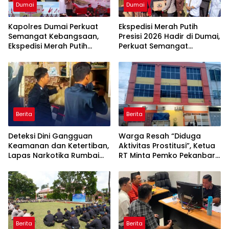
Dumai
Dumai
Kapolres Dumai Perkuat
Ekspedisi Merah Putih
Semangat Kebangsaan,
Presisi 2026 Hadir di Dumai,
Ekspedisi Merah Putih
Perkuat Semangat
Presisi 2026 Hadirkan Aksi
Kebangsaan dan
Nyata untuk Rakyat
Kepedulian Sosial
Berita
Berita
Deteksi Dini Gangguan
Warga Resah “Diduga
Keamanan dan Ketertiban,
Aktivitas Prostitusi”, Ketua
Lapas Narkotika Rumbai
RT Minta Pemko Pekanbaru
Gelar Razia Rutin Blok
Periksa Legalitas dan
Hunian
Aktivitas Z Homestay di
Jalan Tanjung Datuk
Berita
Berita