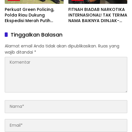
Perkuat Green Policing,
FITNAH BIADAB NARKOTIKA
Polda Riau Dukung
INTERNASIONAL! TAK TERIMA
Ekspedisi Merah Putih
NAMA BAIKNYA DIINJAK-
Presisi Melalui Pelatihan
INJAK, ANDI MORENA
Penanaman Mangrove
DECLARE WAR: SIAP Bantai
Tinggalkan Balasan
DAN SERET AKUN PEMBUNUH
KARAKTER KE PENJARA
Alamat email Anda tidak akan dipublikasikan.
Ruas yang
POLDA KEPRI!
wajib ditandai
*