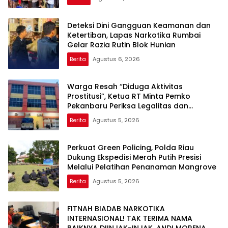
Deteksi Dini Gangguan Keamanan dan
Ketertiban, Lapas Narkotika Rumbai
Gelar Razia Rutin Blok Hunian
Berita
Agustus 6, 2026
Warga Resah “Diduga Aktivitas
Prostitusi”, Ketua RT Minta Pemko
Pekanbaru Periksa Legalitas dan
Aktivitas Z Homestay di Jalan Tanjung
Berita
Agustus 5, 2026
Datuk
Perkuat Green Policing, Polda Riau
Dukung Ekspedisi Merah Putih Presisi
Melalui Pelatihan Penanaman Mangrove
Berita
Agustus 5, 2026
FITNAH BIADAB NARKOTIKA
INTERNASIONAL! TAK TERIMA NAMA