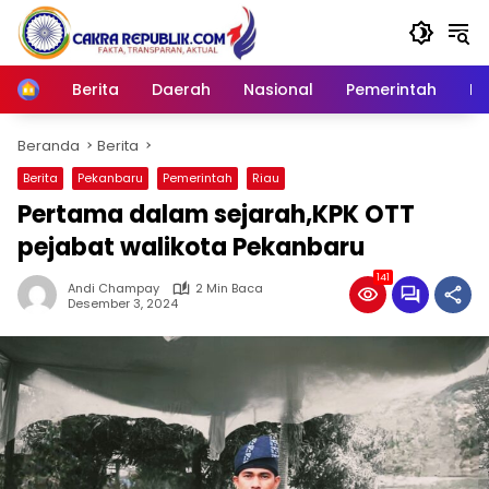
Langsung
ke
konten
Berita
Daerah
Nasional
Pemerintah
Ro
Home
Beranda
Berita
Berita
Pekanbaru
Pemerintah
Riau
Pertama dalam sejarah,KPK OTT
pejabat walikota Pekanbaru
141
Andi Champay
2 Min Baca
Desember 3, 2024