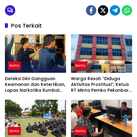
Pos Terkait
Berita
Berita
Deteksi Dini Gangguan
Warga Resah “Diduga
Keamanan dan Ketertiban,
Aktivitas Prostitusi”, Ketua
Lapas Narkotika Rumbai
RT Minta Pemko Pekanbaru
Gelar Razia Rutin Blok
Periksa Legalitas dan
Hunian
Aktivitas Z Homestay di
Jalan Tanjung Datuk
Berita
Berita