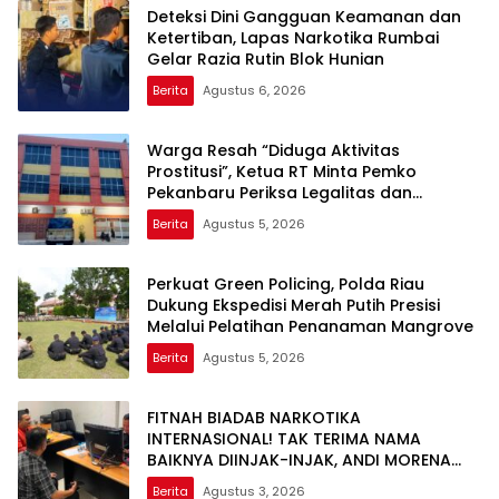
Deteksi Dini Gangguan Keamanan dan
Ketertiban, Lapas Narkotika Rumbai
Gelar Razia Rutin Blok Hunian
Berita
Agustus 6, 2026
Warga Resah “Diduga Aktivitas
Prostitusi”, Ketua RT Minta Pemko
Pekanbaru Periksa Legalitas dan
Aktivitas Z Homestay di Jalan Tanjung
Berita
Agustus 5, 2026
Datuk
Perkuat Green Policing, Polda Riau
Dukung Ekspedisi Merah Putih Presisi
Melalui Pelatihan Penanaman Mangrove
Berita
Agustus 5, 2026
FITNAH BIADAB NARKOTIKA
INTERNASIONAL! TAK TERIMA NAMA
BAIKNYA DIINJAK-INJAK, ANDI MORENA
DECLARE WAR: SIAP Bantai DAN SERET
Berita
Agustus 3, 2026