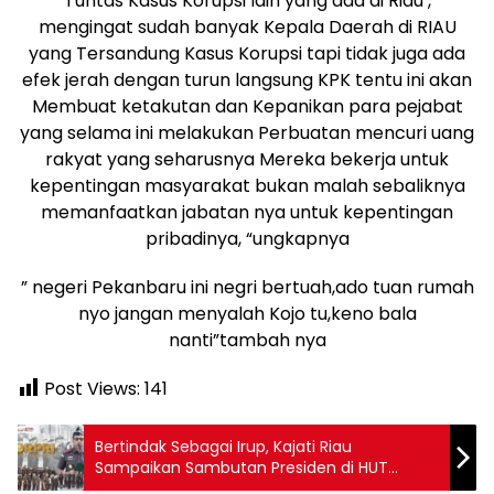
Tuntas Kasus Korupsi lain yang ada di Riau ,
mengingat sudah banyak Kepala Daerah di RIAU
yang Tersandung Kasus Korupsi tapi tidak juga ada
efek jerah dengan turun langsung KPK tentu ini akan
Membuat ketakutan dan Kepanikan para pejabat
yang selama ini melakukan Perbuatan mencuri uang
rakyat yang seharusnya Mereka bekerja untuk
kepentingan masyarakat bukan malah sebaliknya
memanfaatkan jabatan nya untuk kepentingan
pribadinya, “ungkapnya
” negeri Pekanbaru ini negri bertuah,ado tuan rumah
nyo jangan menyalah Kojo tu,keno bala
nanti”tambah nya
Post Views:
141
Bertindak Sebagai Irup, Kajati Riau
Sampaikan Sambutan Presiden di HUT
KORPRI Ke-53