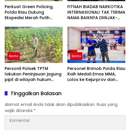
Perkuat Green Policing,
FITNAH BIADAB NARKOTIKA
Polda Riau Dukung
INTERNASIONAL! TAK TERIMA
Ekspedisi Merah Putih
NAMA BAIKNYA DIINJAK-
Presisi Melalui Pelatihan
INJAK, ANDI MORENA
Penanaman Mangrove
DECLARE WAR: SIAP Bantai
DAN SERET AKUN PEMBUNUH
KARAKTER KE PENJARA
POLDA KEPRI!
Berita
Berita
Personil Polsek TPTM
Personel Brimob Polda Riau
lakukan Peninjauan jagung
Raih Medali Emas MMA,
pipil di wilayah hukum
Lolos ke Kejurprov dan
Polsek TPTM
Porprov
Tinggalkan Balasan
Alamat email Anda tidak akan dipublikasikan.
Ruas yang
wajib ditandai
*